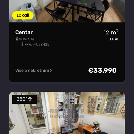
Lokali
2
12
m
Centar
NOVI SAD
LOKAL
ŠIFRA: #573429
€
33.990
Više o nekretnini >
360°