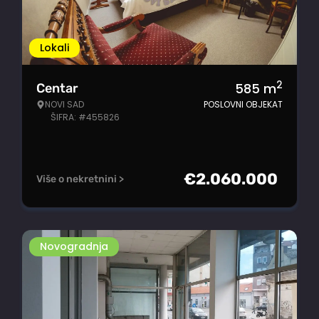
Lokali
2
585
m
Centar
NOVI SAD
POSLOVNI OBJEKAT
ŠIFRA: #455826
€
2.060.000
Više o nekretnini >
Novogradnja