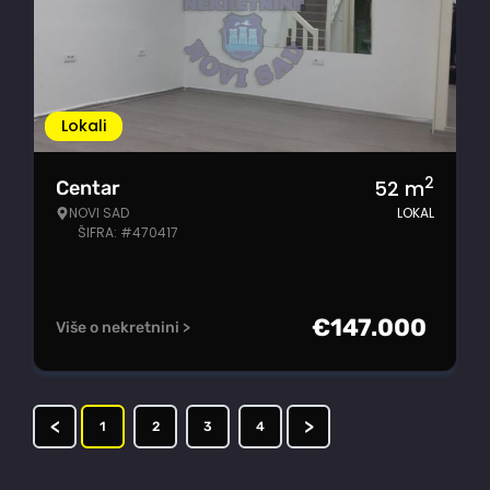
Lokali
2
52
m
Centar
NOVI SAD
LOKAL
ŠIFRA: #470417
€
147.000
Više o nekretnini >
<
>
1
2
3
4