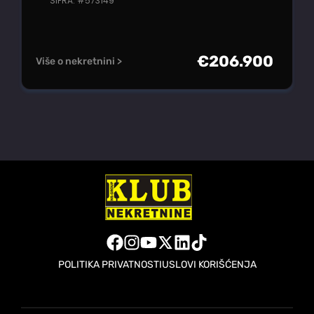
ŠIFRA: #573149
€
206.900
Više o nekretnini >
POLITIKA PRIVATNOSTI
USLOVI KORIŠĆENJA