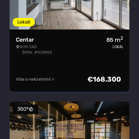
Lokali
2
86
m
Centar
NOVI SAD
LOKAL
ŠIFRA: #528956
€
168.300
Više o nekretnini >
360°