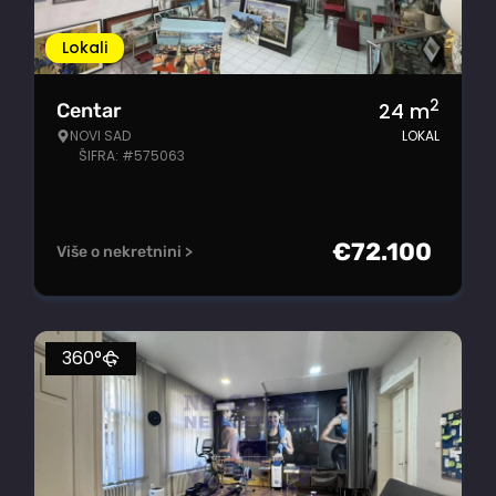
Lokali
2
24
m
Centar
NOVI SAD
LOKAL
ŠIFRA: #575063
€
72.100
Više o nekretnini >
360°