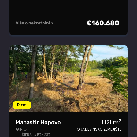
€
160.680
Više o nekretnini >
Plac
2
1.121
m
Manastir Hopovo
IRIG
GRAĐEVINSKO ZEMLJIŠTE
ŠIFRA: #574237