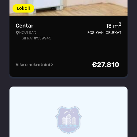
Lokali
2
18
m
Centar
NOVI SAD
POSLOVNI OBJEKAT
ŠIFRA: #539945
€
27.810
Više o nekretnini >