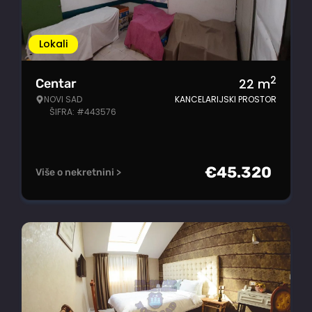
Lokali
2
22
m
Centar
NOVI SAD
KANCELARIJSKI PROSTOR
ŠIFRA: #443576
€
45.320
Više o nekretnini >