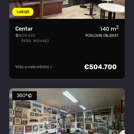
Lokali
2
140
m
Centar
NOVI SAD
POSLOVNI OBJEKAT
ŠIFRA: #514482
€
504.700
Više o nekretnini >
360°