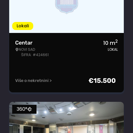
Lokali
2
10
m
Centar
NOVI SAD
LOKAL
ŠIFRA: #424661
€
15.500
Više o nekretnini >
360°