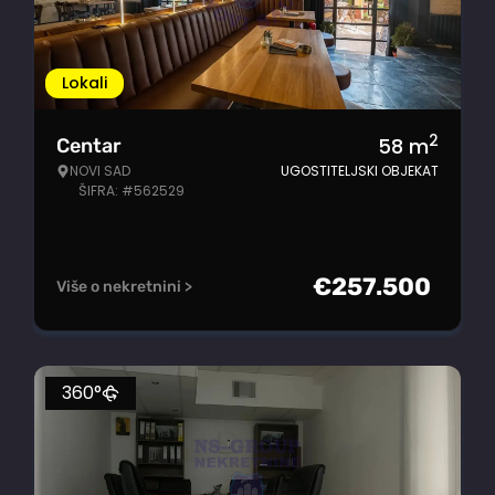
Lokali
2
58
m
Centar
NOVI SAD
UGOSTITELJSKI OBJEKAT
ŠIFRA: #562529
€
257.500
Više o nekretnini >
360°