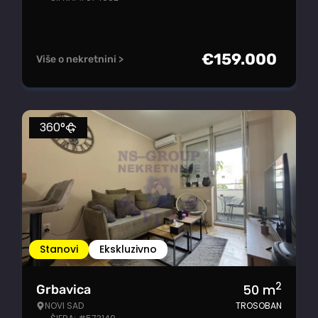
€
159.000
Više o nekretnini >
360°
Stanovi
Ekskluzivno
2
50
m
Grbavica
NOVI SAD
TROSOBAN