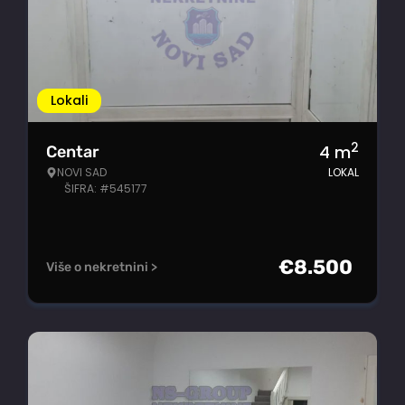
Lokali
2
4
m
Centar
NOVI SAD
LOKAL
ŠIFRA: #545177
€
8.500
Više o nekretnini >