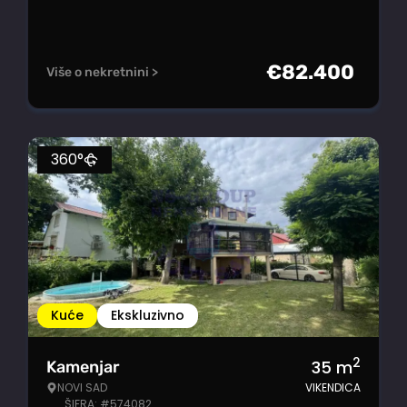
€
82.400
Više o nekretnini >
360°
Kuće
Ekskluzivno
2
35
m
Kamenjar
NOVI SAD
VIKENDICA
ŠIFRA: #574082