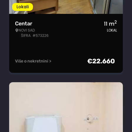
Lokali
2
11
m
Centar
NOVI SAD
LOKAL
ŠIFRA: #573226
€
22.660
Više o nekretnini >