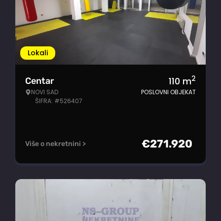
Lokali
2
110
m
Centar
NOVI SAD
POSLOVNI OBJEKAT
ŠIFRA: #526407
€
271.920
Više o nekretnini >