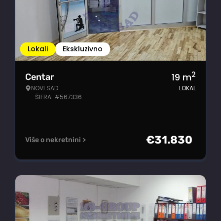
Lokali
Ekskluzivno
2
19
m
Centar
NOVI SAD
LOKAL
ŠIFRA: #567336
€
31.830
Više o nekretnini >