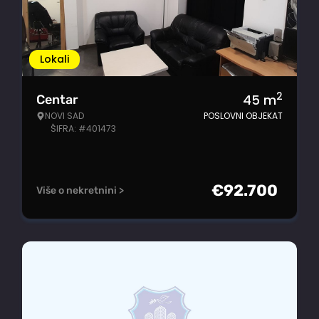
Lokali
2
45
m
Centar
NOVI SAD
POSLOVNI OBJEKAT
ŠIFRA: #401473
€
92.700
Više o nekretnini >