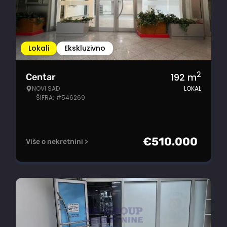
Lokali
Ekskluzivno
2
192
m
Centar
NOVI SAD
LOKAL
ŠIFRA: #546269
€
510.000
Više o nekretnini >