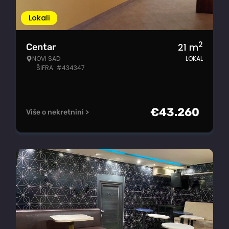
Lokali
2
21
m
Centar
NOVI SAD
LOKAL
ŠIFRA: #434347
€
43.260
Više o nekretnini >