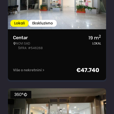
Lokali
Ekskluzivno
2
19
m
Centar
NOVI SAD
LOKAL
ŠIFRA: #546268
€
47.740
Više o nekretnini >
360°