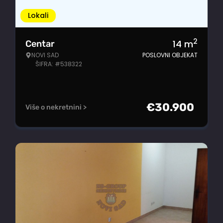
Lokali
2
14
m
Centar
NOVI SAD
POSLOVNI OBJEKAT
ŠIFRA: #538322
€
30.900
Više o nekretnini >