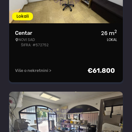
Lokali
2
26
m
Centar
NOVI SAD
LOKAL
ŠIFRA: #572752
€
61.800
Više o nekretnini >