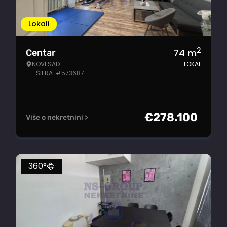
Lokali
2
74
m
Centar
NOVI SAD
LOKAL
ŠIFRA: #573687
€
278.100
Više o nekretnini >
360°