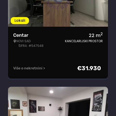
Lokali
2
22
m
Centar
NOVI SAD
KANCELARIJSKI PROSTOR
ŠIFRA: #547548
€
31.930
Više o nekretnini >