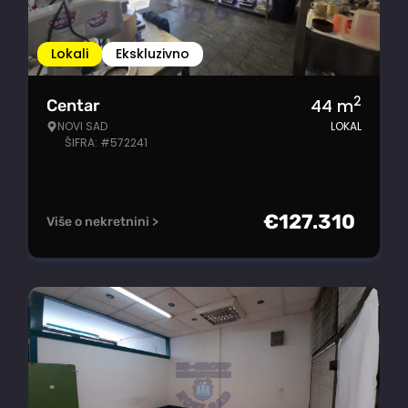
Lokali
Ekskluzivno
2
44
m
Centar
NOVI SAD
LOKAL
ŠIFRA: #572241
€
127.310
Više o nekretnini >