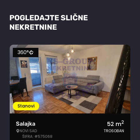
POGLEDAJTE SLIČNE
NEKRETNINE
360°
Stanovi
2
52
m
Salajka
NOVI SAD
TROSOBAN
ŠIFRA: #575068