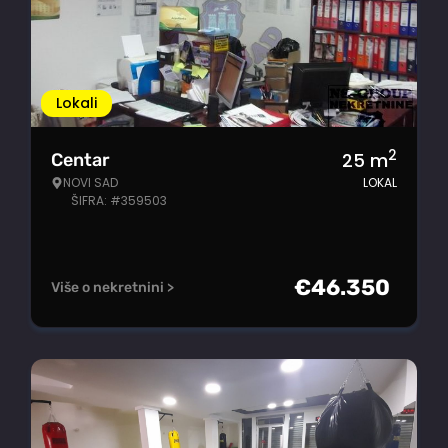
Lokali
2
25
m
Centar
NOVI SAD
LOKAL
ŠIFRA: #359503
€
46.350
Više o nekretnini >