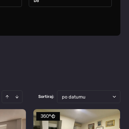
Sortiraj
:
po datumu
360°