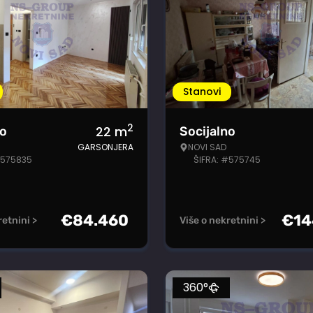
Stanovi
2
22
m
no
Socijalno
GARSONJERA
NOVI SAD
#575835
ŠIFRA: #575745
€
84.460
€
14
retnini >
Više o nekretnini >
360°