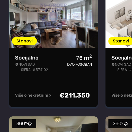
Stanovi
Stanovi
2
76
m
Socijalno
Socijal
NOVI SAD
DVOIPOSOBAN
NOVI SAD
ŠIFRA: #574102
ŠIFRA: 
€
211.350
Više o nekretnini >
Više o nek
360°
360°