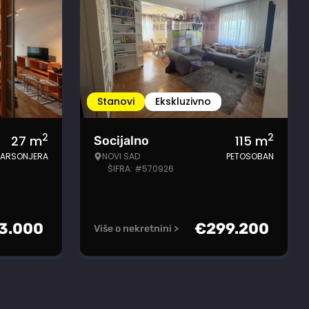
Stanovi
Ekskluzivno
2
2
27
m
115
m
Socijalno
ARSONJERA
NOVI SAD
PETOSOBAN
ŠIFRA: #570926
3.000
€
299.200
Više o nekretnini >