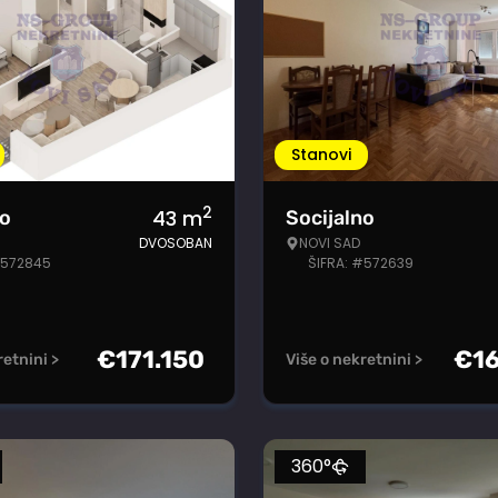
Stanovi
2
43
m
no
Socijalno
DVOSOBAN
NOVI SAD
#572845
ŠIFRA: #572639
€
171.150
€
1
retnini >
Više o nekretnini >
360°