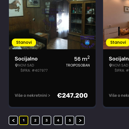
Stanovi
Stanovi
2
56
m
Socijalno
Socijal
NOVI SAD
TROIPOSOBAN
NOVI SAD
ŠIFRA: #407977
ŠIFRA: 
€
247.200
Više o nekretnini >
Više o nek
<
>
1
2
3
4
5