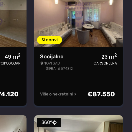
Stanovi
2
2
49
m
23
m
Socijalno
VOIPOSOBAN
NOVI SAD
GARSONJERA
ŠIFRA: #574312
74.120
€
87.550
Više o nekretnini >
360°