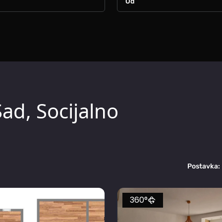
ad, Socijalno
Postavka:
360°