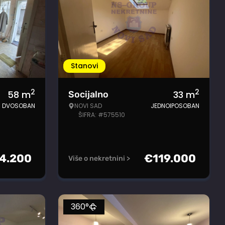
Stanovi
2
2
58
m
33
m
Socijalno
DVOSOBAN
NOVI SAD
JEDNOIPOSOBAN
ŠIFRA: #575510
4.200
€
119.000
Više o nekretnini >
360°