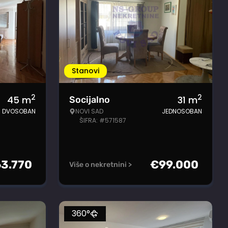
Stanovi
2
2
45
m
31
m
Socijalno
DVOSOBAN
NOVI SAD
JEDNOSOBAN
ŠIFRA: #571587
63.770
€
99.000
Više o nekretnini >
360°