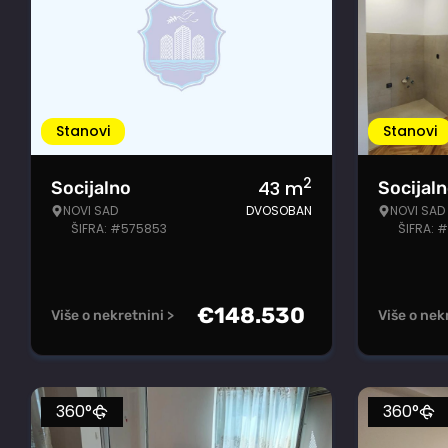
Stanovi
Stanovi
2
43
m
Socijalno
Socijal
NOVI SAD
DVOSOBAN
NOVI SAD
ŠIFRA: #575853
ŠIFRA: 
€
148.530
Više o nekretnini >
Više o nek
360°
360°