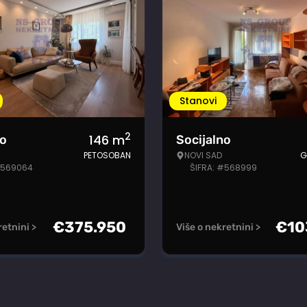
Stanovi
2
146
m
no
Socijalno
PETOSOBAN
NOVI SAD
G
#569064
ŠIFRA: #568999
€
375.950
€
10
retnini >
Više o nekretnini >