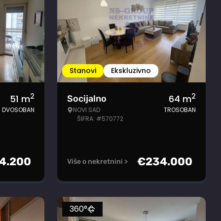
Stanovi
Ekskluzivno
2
2
51
m
64
m
Socijalno
DVOSOBAN
NOVI SAD
TROSOBAN
ŠIFRA: #570772
4.200
€
234.000
Više o nekretnini >
360°