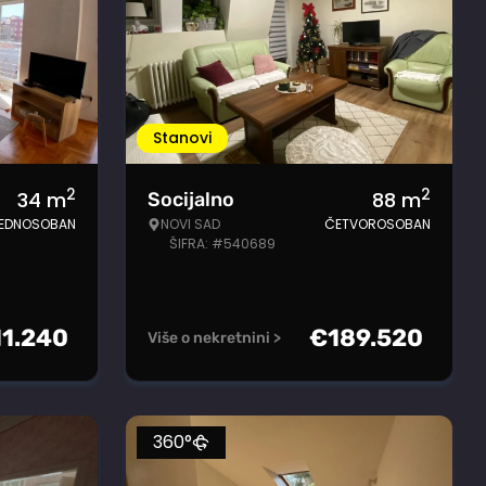
Stanovi
2
2
34
m
88
m
Socijalno
EDNOSOBAN
NOVI SAD
ČETVOROSOBAN
ŠIFRA: #540689
11.240
€
189.520
Više o nekretnini >
360°