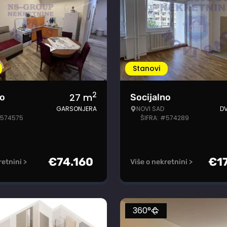
Stanovi
2
27
m
no
Socijalno
GARSONJERA
NOVI SAD
D
#574575
ŠIFRA: #574289
€
74.160
€
1
retnini >
Više o nekretnini >
360°