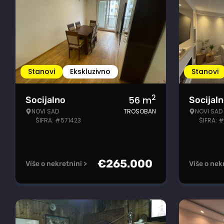
Stanovi
Ekskluzivno
Stanovi
2
56
m
Socijalno
Socijal
NOVI SAD
TROSOBAN
NOVI SAD
ŠIFRA: #571423
ŠIFRA: 
€
265.000
Više o nekretnini >
Više o nek