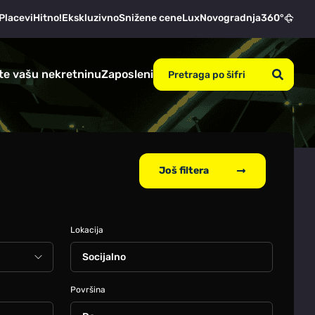
Placevi
Hitno!
Ekskluzivno
Snižene cene
Lux
Novogradnja
360°
te vašu nekretninu
Zaposleni
Još filtera
Lokacija
Socijalno
Površina