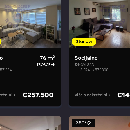
Stanovi
2
76
m
no
Socijalno
TROSOBAN
NOVI SAD
#571334
ŠIFRA: #570898
€
257.500
€
14
retnini >
Više o nekretnini >
360°