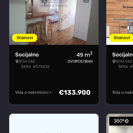
Stanovi
Stanovi
2
49
m
Socijalno
Socijal
NOVI SAD
DVOIPOSOBAN
NOVI SAD
ŠIFRA: #575625
ŠIFRA: 
€
133.900
Više o nekretnini >
Više o nek
360°