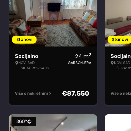
Stanovi
Stanovi
2
24
m
Socijalno
Socijal
NOVI SAD
GARSONJERA
NOVI SAD
ŠIFRA: #575405
ŠIFRA: 
€
87.550
Više o nekretnini >
Više o nek
360°