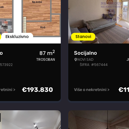
Ekskluzivno
Stanovi
2
87
m
no
Socijalno
TROSOBAN
NOVI SAD
J
#573922
ŠIFRA: #567444
€
193.830
€
1
retnini >
Više o nekretnini >