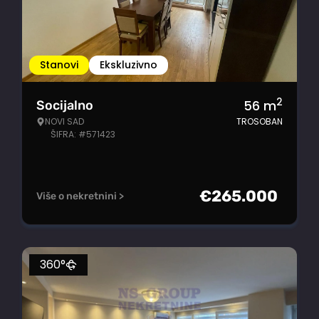
Stanovi
Ekskluzivno
2
56
m
Socijalno
NOVI SAD
TROSOBAN
ŠIFRA: #571423
€
265.000
Više o nekretnini >
360°