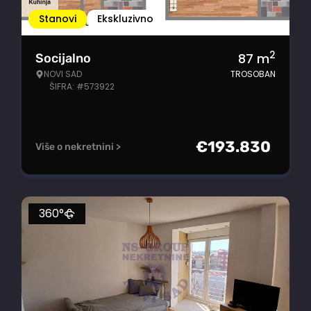
Stanovi
Ekskluzivno
2
87
m
Socijalno
NOVI SAD
TROSOBAN
ŠIFRA: #573922
€
193.830
Više o nekretnini >
360°