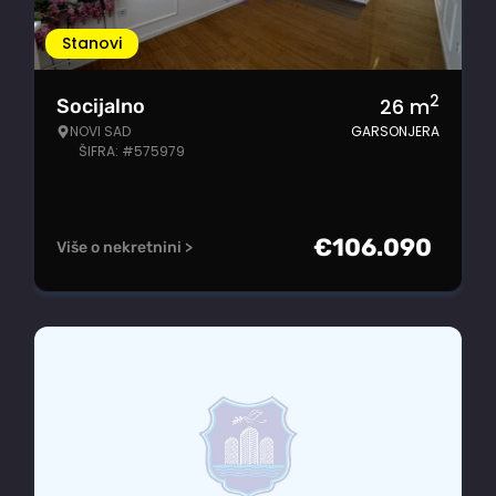
Stanovi
2
26
m
Socijalno
NOVI SAD
GARSONJERA
ŠIFRA: #575979
€
106.090
Više o nekretnini >