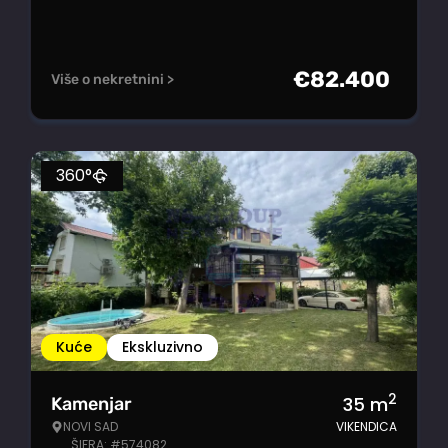
€
82.400
Više o nekretnini >
360°
Kuće
Ekskluzivno
2
35
m
Kamenjar
NOVI SAD
VIKENDICA
ŠIFRA: #574082