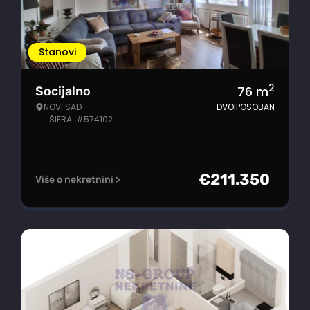
Stanovi
2
76
m
Socijalno
NOVI SAD
DVOIPOSOBAN
ŠIFRA: #574102
€
211.350
Više o nekretnini >