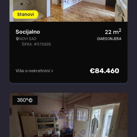
Stanovi
2
22
m
Socijalno
NOVI SAD
GARSONJERA
ŠIFRA: #575835
€
84.460
Više o nekretnini >
360°