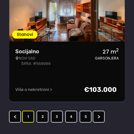
Stanovi
2
27
m
Socijalno
NOVI SAD
GARSONJERA
ŠIFRA: #568999
€
103.000
Više o nekretnini >
<
>
1
2
3
4
5