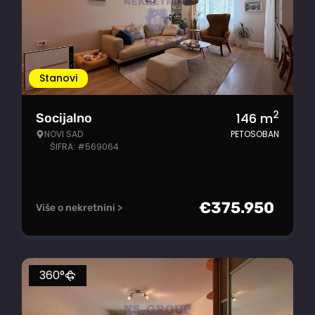
Stanovi
2
146
m
Socijalno
NOVI SAD
PETOSOBAN
ŠIFRA: #569064
€
375.950
Više o nekretnini >
360°