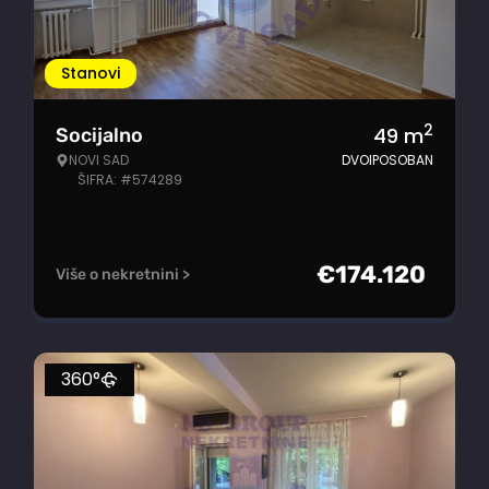
Stanovi
2
49
m
Socijalno
NOVI SAD
DVOIPOSOBAN
ŠIFRA: #574289
€
174.120
Više o nekretnini >
360°