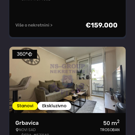
€
159.000
Više o nekretnini >
360°
Stanovi
Ekskluzivno
2
50
m
Grbavica
NOVI SAD
TROSOBAN