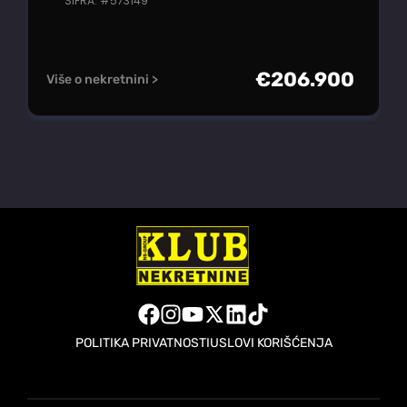
ŠIFRA: #573149
€
206.900
Više o nekretnini >
POLITIKA PRIVATNOSTI
USLOVI KORIŠĆENJA