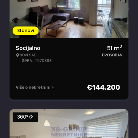
Stanovi
2
51
m
Socijalno
NOVI SAD
DVOSOBAN
ŠIFRA: #570898
€
144.200
Više o nekretnini >
360°