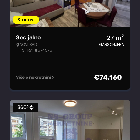
Stanovi
2
27
m
Socijalno
NOVI SAD
GARSONJERA
ŠIFRA: #574575
€
74.160
Više o nekretnini >
360°