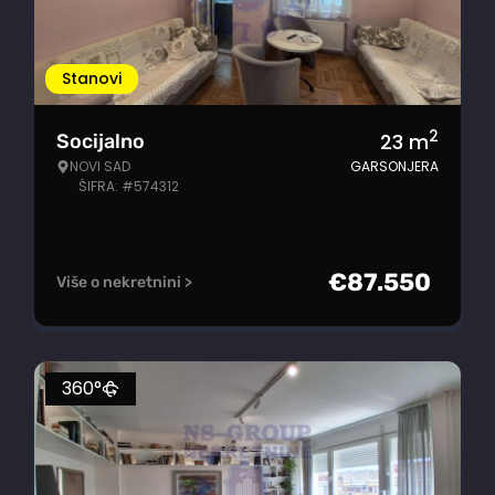
Stanovi
2
23
m
Socijalno
NOVI SAD
GARSONJERA
ŠIFRA: #574312
€
87.550
Više o nekretnini >
360°