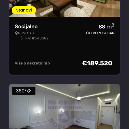
Stanovi
2
88
m
Socijalno
NOVI SAD
ČETVOROSOBAN
ŠIFRA: #540689
€
189.520
Više o nekretnini >
360°