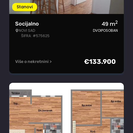
Stanovi
2
49
m
Socijalno
NOVI SAD
DVOIPOSOBAN
ŠIFRA: #575625
€
133.900
Više o nekretnini >