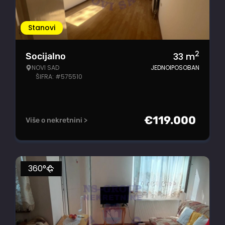
Stanovi
2
33
m
Socijalno
NOVI SAD
JEDNOIPOSOBAN
ŠIFRA: #575510
€
119.000
Više o nekretnini >
360°