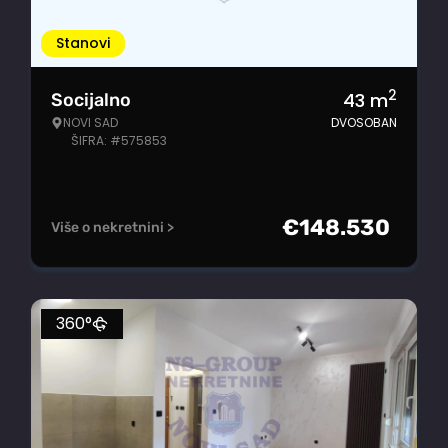
Stanovi
2
43
m
Socijalno
NOVI SAD
DVOSOBAN
ŠIFRA: #575853
€
148.530
Više o nekretnini >
360°