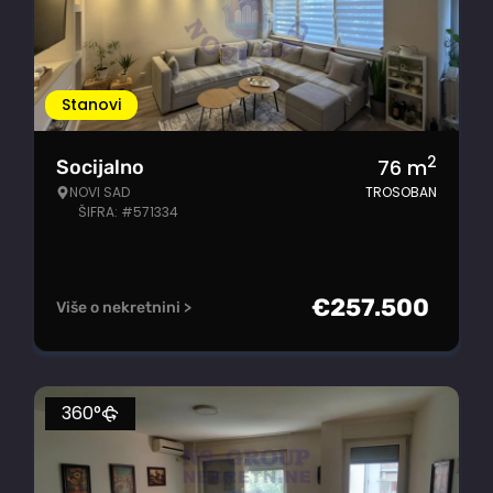
Stanovi
2
76
m
Socijalno
NOVI SAD
TROSOBAN
ŠIFRA: #571334
€
257.500
Više o nekretnini >
360°