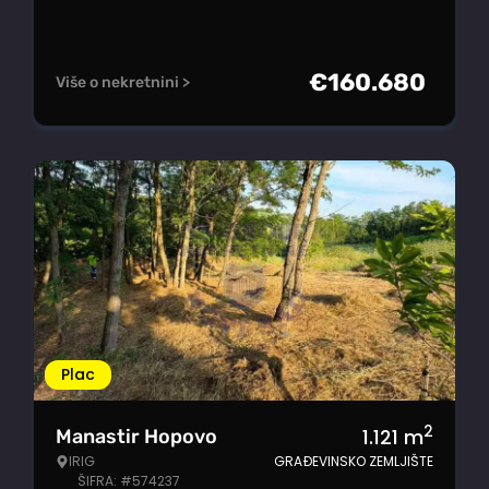
€
160.680
Više o nekretnini >
Plac
2
1.121
m
Manastir Hopovo
IRIG
GRAĐEVINSKO ZEMLJIŠTE
ŠIFRA: #574237