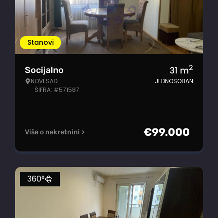
Stanovi
2
31
m
Socijalno
NOVI SAD
JEDNOSOBAN
ŠIFRA: #571587
€
99.000
Više o nekretnini >
360°