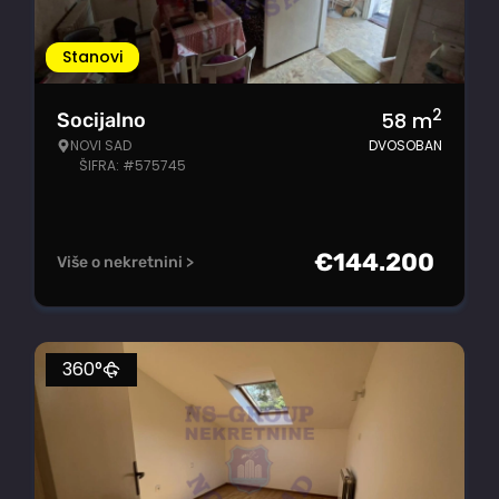
Stanovi
2
58
m
Socijalno
NOVI SAD
DVOSOBAN
ŠIFRA: #575745
€
144.200
Više o nekretnini >
360°