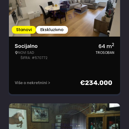
Stanovi
Ekskluzivno
2
64
m
Socijalno
NOVI SAD
TROSOBAN
ŠIFRA: #570772
€
234.000
Više o nekretnini >