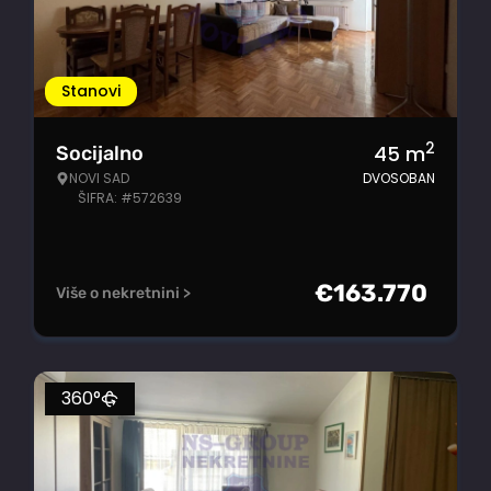
Stanovi
2
45
m
Socijalno
NOVI SAD
DVOSOBAN
ŠIFRA: #572639
€
163.770
Više o nekretnini >
360°