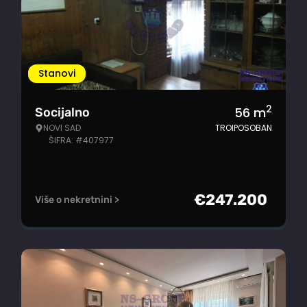
Stanovi
2
56
m
Socijalno
NOVI SAD
TROIPOSOBAN
ŠIFRA: #407977
€
247.200
Više o nekretnini >