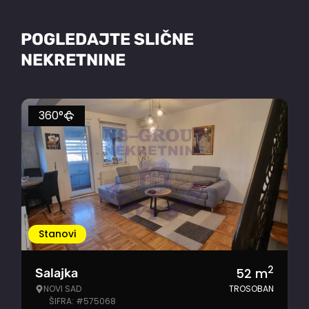
POGLEDAJTE SLIČNE
NEKRETNINE
360°
Stanovi
2
52
m
Salajka
NOVI SAD
TROSOBAN
ŠIFRA: #575068