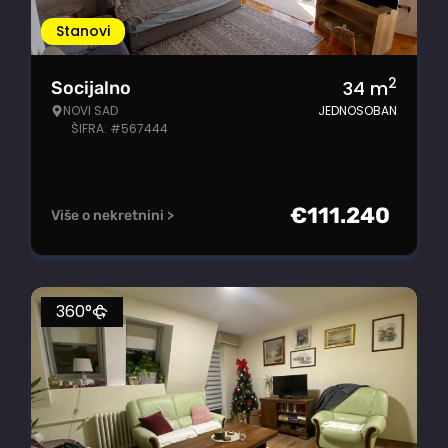
Stanovi
2
34
m
Socijalno
NOVI SAD
JEDNOSOBAN
ŠIFRA: #567444
€
111.240
Više o nekretnini >
360°