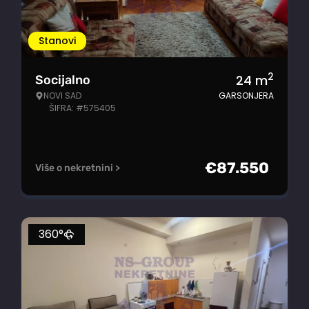
Stanovi
2
24
m
Socijalno
NOVI SAD
GARSONJERA
ŠIFRA: #575405
€
87.550
Više o nekretnini >
360°