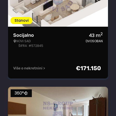
Stanovi
2
43
m
Socijalno
NOVI SAD
DVOSOBAN
ŠIFRA: #572845
€
171.150
Više o nekretnini >
360°