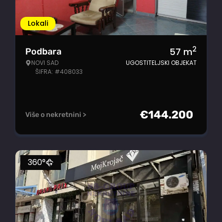
Lokali
2
57
m
Podbara
NOVI SAD
UGOSTITELJSKI OBJEKAT
ŠIFRA: #408033
€
144.200
Više o nekretnini >
360°