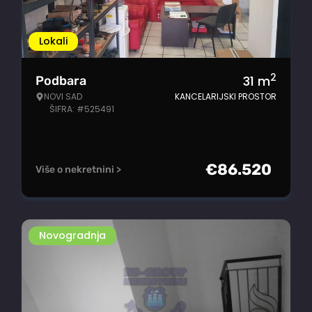
Lokali
2
31
m
Podbara
NOVI SAD
KANCELARIJSKI PROSTOR
ŠIFRA: #525491
€
86.520
Više o nekretnini >
Novogradnja