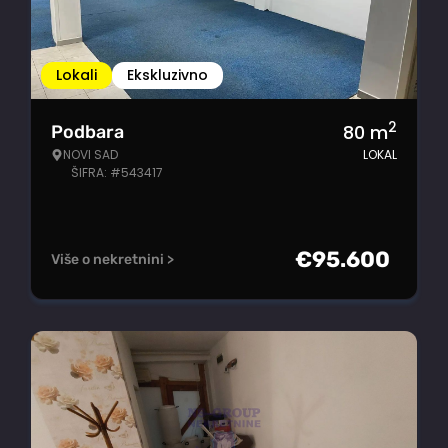
Lokali
Ekskluzivno
2
80
m
Podbara
NOVI SAD
LOKAL
ŠIFRA: #543417
€
95.600
Više o nekretnini >