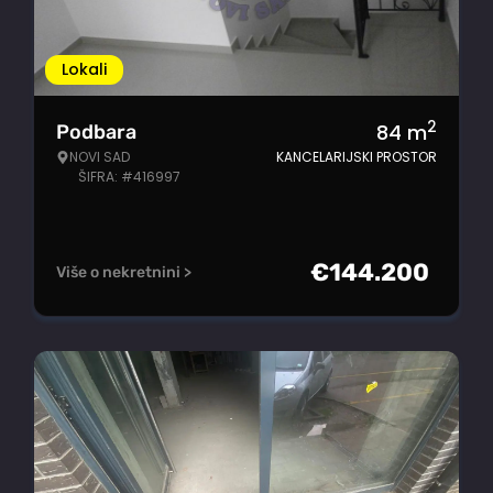
Lokali
2
84
m
Podbara
NOVI SAD
KANCELARIJSKI PROSTOR
ŠIFRA: #416997
€
144.200
Više o nekretnini >