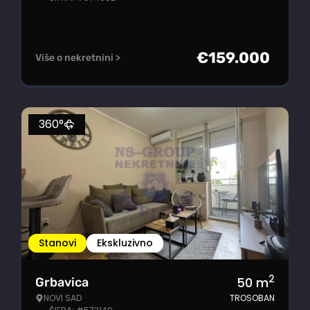
€
159.000
Više o nekretnini >
360°
Stanovi
Ekskluzivno
2
50
m
Grbavica
NOVI SAD
TROSOBAN