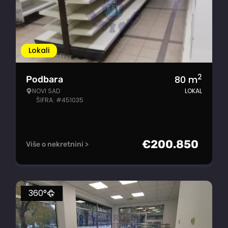
Lokali
2
80
m
Podbara
NOVI SAD
LOKAL
ŠIFRA: #451035
€
200.850
Više o nekretnini >
360°