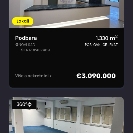
Lokali
2
1.330
m
Podbara
NOVI SAD
POSLOVNI OBJEKAT
ŠIFRA: #487469
€
3.090.000
Više o nekretnini >
360°