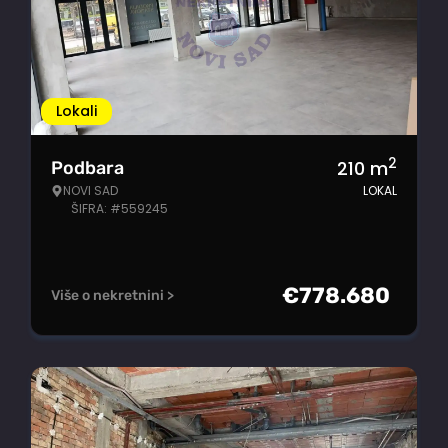
Lokali
2
210
m
Podbara
NOVI SAD
LOKAL
ŠIFRA: #559245
€
778.680
Više o nekretnini >