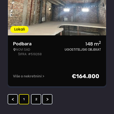
Lokali
2
148
m
Podbara
NOVI SAD
UGOSTITELJSKI OBJEKAT
ŠIFRA: #519268
€
164.800
Više o nekretnini >
<
>
1
2