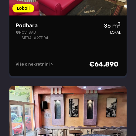
Lokali
2
35
m
Podbara
NOVI SAD
LOKAL
ŠIFRA: #271194
€
64.890
Više o nekretnini >