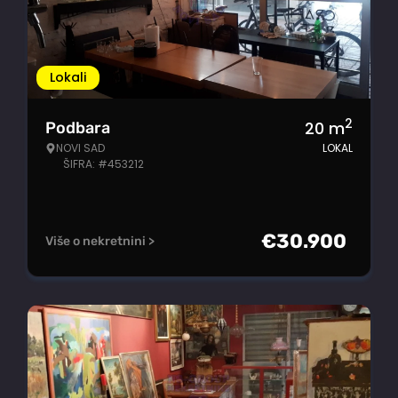
Lokali
2
20
m
Podbara
NOVI SAD
LOKAL
ŠIFRA: #453212
€
30.900
Više o nekretnini >