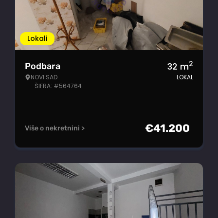
Lokali
2
32
m
Podbara
NOVI SAD
LOKAL
ŠIFRA: #564764
€
41.200
Više o nekretnini >