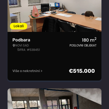
Lokali
2
180
m
Podbara
NOVI SAD
POSLOVNI OBJEKAT
ŠIFRA: #538451
€
515.000
Više o nekretnini >