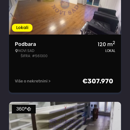
Lokali
2
120
m
Podbara
NOVI SAD
LOKAL
ŠIFRA: #561300
€
307.970
Više o nekretnini >
360°