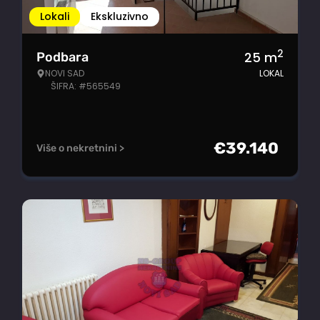
Lokali
Ekskluzivno
2
25
m
Podbara
NOVI SAD
LOKAL
ŠIFRA: #565549
€
39.140
Više o nekretnini >