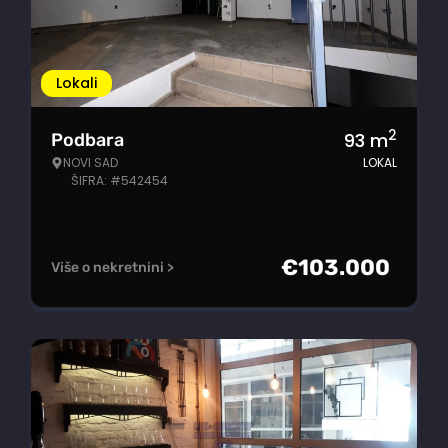
Lokali
2
93
m
Podbara
NOVI SAD
LOKAL
ŠIFRA: #542454
€
103.000
Više o nekretnini >