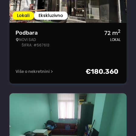
Lokali
Ekskluzivno
2
72
m
Podbara
NOVI SAD
LOKAL
ŠIFRA: #567613
€
180.360
Više o nekretnini >