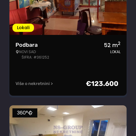
Lokali
2
52
m
Podbara
NOVI SAD
LOKAL
ŠIFRA: #361252
€
123.600
Više o nekretnini >
360°