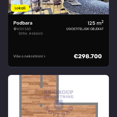
Lokali
2
125
m
Podbara
NOVI SAD
UGOSTITELJSKI OBJEKAT
ŠIFRA: #489413
€
298.700
Više o nekretnini >