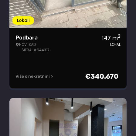
Lokali
2
147
m
Podbara
NOVI SAD
LOKAL
ŠIFRA: #544317
€
340.670
Više o nekretnini >