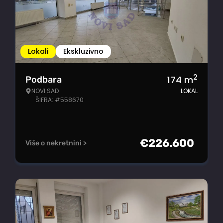
Lokali
Ekskluzivno
2
174
m
Podbara
NOVI SAD
LOKAL
ŠIFRA: #558670
€
226.600
Više o nekretnini >