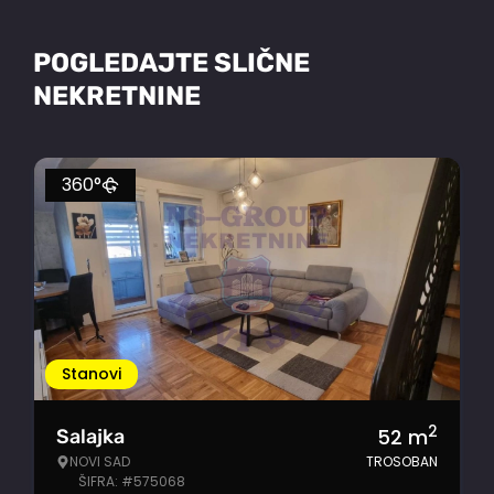
POGLEDAJTE SLIČNE
NEKRETNINE
360°
Stanovi
2
52
m
Salajka
NOVI SAD
TROSOBAN
ŠIFRA: #575068