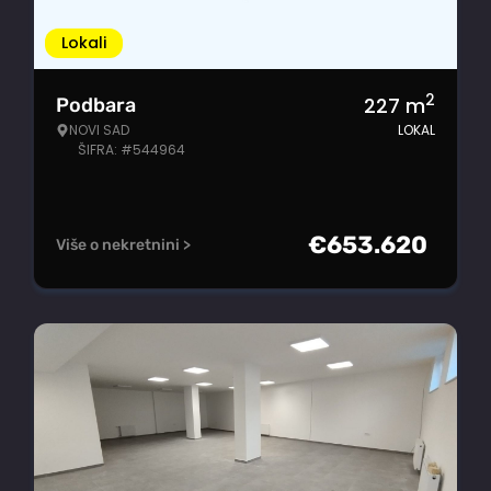
Lokali
2
227
m
Podbara
NOVI SAD
LOKAL
ŠIFRA: #544964
€
653.620
Više o nekretnini >