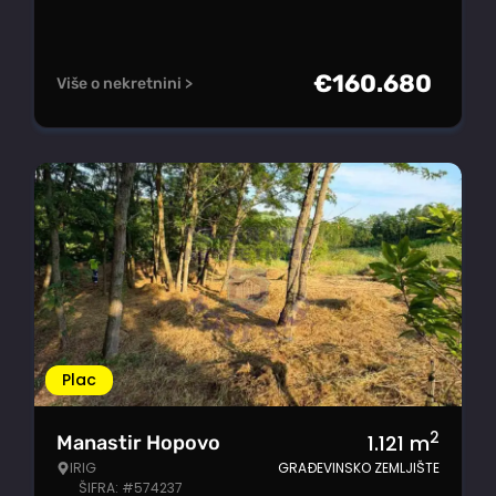
€
160.680
Više o nekretnini >
Plac
2
1.121
m
Manastir Hopovo
IRIG
GRAĐEVINSKO ZEMLJIŠTE
ŠIFRA: #574237