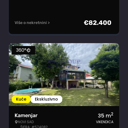
€
82.400
Više o nekretnini >
360°
Kuće
Ekskluzivno
2
35
m
Kamenjar
NOVI SAD
VIKENDICA
ŠIFRA: #574082