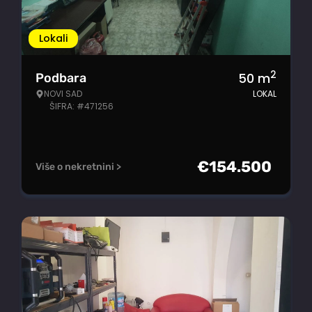
Lokali
2
50
m
Podbara
NOVI SAD
LOKAL
ŠIFRA: #471256
€
154.500
Više o nekretnini >