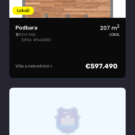
Lokali
2
207
m
Podbara
NOVI SAD
LOKAL
ŠIFRA: #544965
€
597.490
Više o nekretnini >