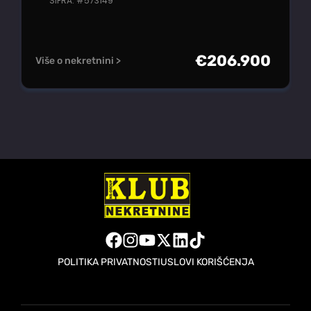
ŠIFRA: #573149
€
206.900
Više o nekretnini >
POLITIKA PRIVATNOSTI
USLOVI KORIŠĆENJA