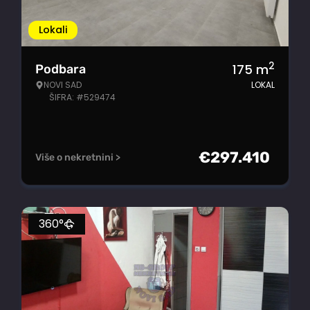
Lokali
2
175
m
Podbara
NOVI SAD
LOKAL
ŠIFRA: #529474
€
297.410
Više o nekretnini >
360°