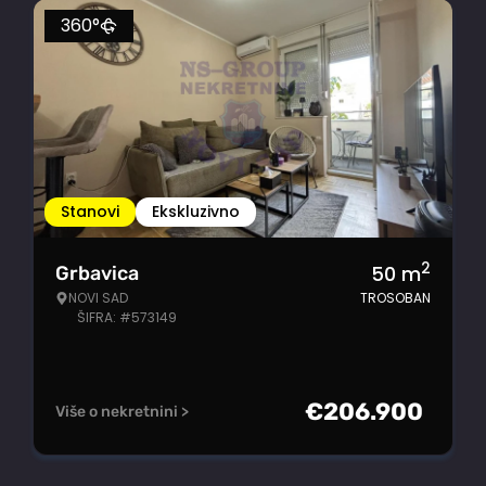
360°
Stanovi
Ekskluzivno
2
50
m
Grbavica
NOVI SAD
TROSOBAN
ŠIFRA: #573149
€
206.900
Više o nekretnini >