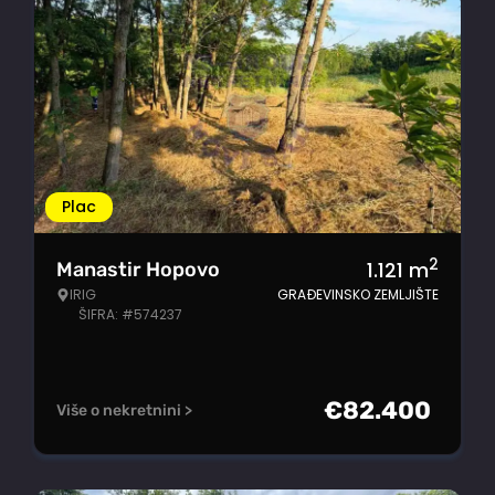
Plac
2
1.121
m
Manastir Hopovo
IRIG
GRAĐEVINSKO ZEMLJIŠTE
ŠIFRA: #574237
€
82.400
Više o nekretnini >