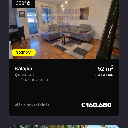
360°
Stanovi
2
52
m
Salajka
NOVI SAD
TROSOBAN
ŠIFRA: #575068
€
160.680
Više o nekretnini >