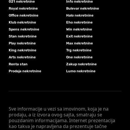
021 nekretnine
Info nekretnine
Royal nekretnine
Bulevar nekretnine
Office nekretnine
Halo nekretnine
Klub nekretnine
Eho nekretnine
Spens nekretnine
Win nekretnine
Stan nekretnine
Exit nekretnine
Play nekretnine
Max nekretnine
King nekretnine
Trg nekretnine
Arts nekretnine
One nekretnine
Renta stan
Zakup nekretnine
Prodaja nekretnine
Lumo nekretnine
Sve informacije u vezi sa imovinom, koja je na
prodaju, a iz izvora ovog sajta, smatraju se
pouzdanim informacijama. Internet prezentacija
kao takva je napravljena da prezentuje tačne