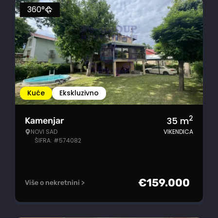
360°
Kuće
Ekskluzivno
2
35
m
Kamenjar
NOVI SAD
VIKENDICA
ŠIFRA: #574082
€
159.000
Više o nekretnini >