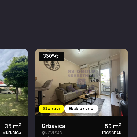
360°
Stanovi
Ekskluzivno
2
2
35
m
50
m
Grbavica
VIKENDICA
NOVI SAD
TROSOBAN