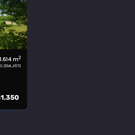
2
1.614
m
O ZEMLJIŠTE
51.350