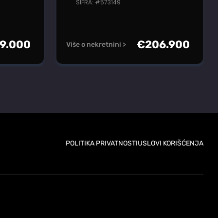
ŠIFRA: #573149
9.000
€
206.900
Više o nekretnini >
POLITIKA PRIVATNOSTI
USLOVI KORIŠĆENJA