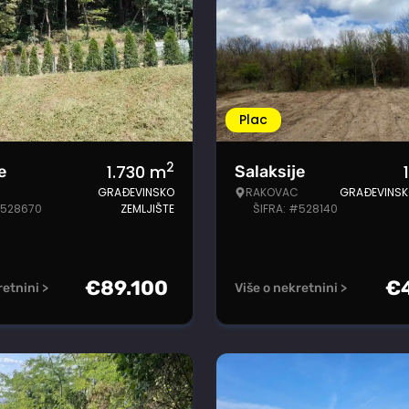
Plac
2
1.730
m
e
Salaksije
GRAĐEVINSKO
RAKOVAC
GRAĐEVINSK
#528670
ZEMLJIŠTE
ŠIFRA: #528140
€
89.100
€
retnini >
Više o nekretnini >