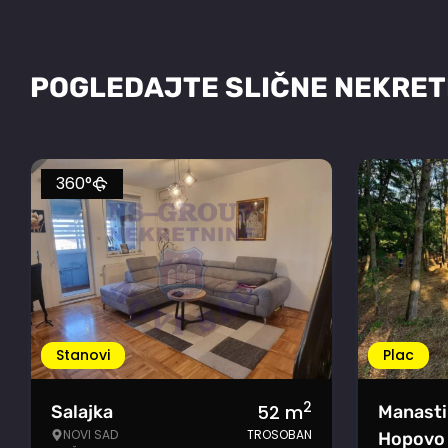
POGLEDAJTE SLIČNE NEKRET
360°
Stanovi
Plac
2
52
m
Salajka
Manasti
NOVI SAD
TROSOBAN
Hopovo