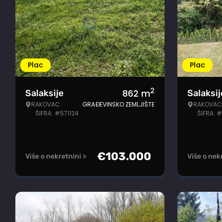
Plac
Plac
2
862
m
Salaksije
Salaksij
RAKOVAC
GRAĐEVINSKO ZEMLJIŠTE
RAKOVAC
ŠIFRA: #571124
ŠIFRA: 
€
103.000
Više o nekretnini >
Više o nek