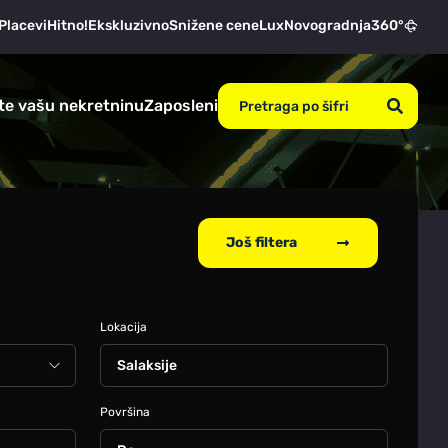
Placevi
Hitno!
Ekskluzivno
Snižene cene
Lux
Novogradnja
360°
te vašu nekretninu
Zaposleni
Još filtera
Lokacija
Salaksije
Površina