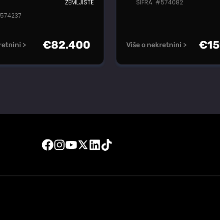
ZEMLJIŠTE
ŠIFRA: #574082
#574237
€
82.400
€
15
retnini >
Više o nekretnini >