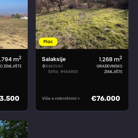
Plac
2
2
.794
m
1.268
m
Salaksije
O ZEMLJIŠTE
RAKOVAC
GRAĐEVINSKO
ŠIFRA: #564893
ZEMLJIŠTE
3.500
€
76.000
Više o nekretnini >