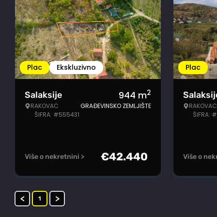
Plac
Ekskluzivno
Plac
2
944
m
Salaksije
Salaksij
RAKOVAC
GRAĐEVINSKO ZEMLJIŠTE
RAKOVAC
ŠIFRA: #555431
ŠIFRA: 
€
42.440
Više o nekretnini >
Više o nek
<
>
1