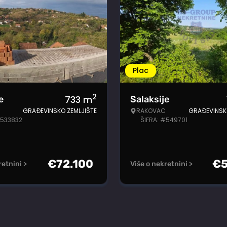
Plac
2
733
m
e
Salaksije
GRAĐEVINSKO ZEMLJIŠTE
RAKOVAC
GRAĐEVINSK
#533832
ŠIFRA: #549701
€
72.100
€
retnini >
Više o nekretnini >