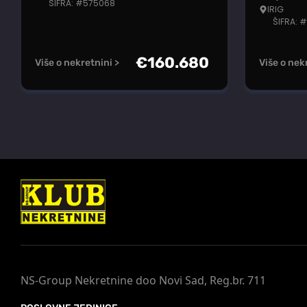
ŠIFRA: #575068
IRIG
ŠIFRA: 
€
160.680
Više o nekretnini >
Više o nek
NS-Group Nekretnine doo Novi Sad, Reg.br. 711