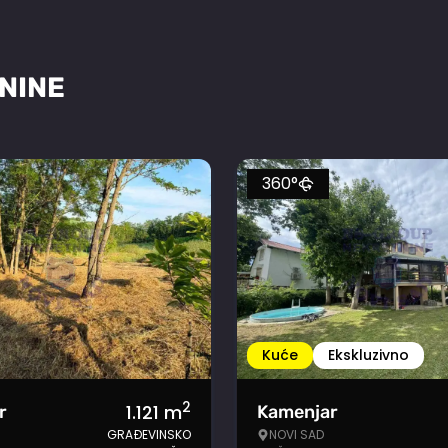
NINE
360°
Kuće
Ekskluzivno
2
1.121
m
r
Kamenjar
GRAĐEVINSKO
NOVI SAD