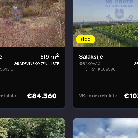
Plac
2
819
m
e
Salaksije
GRAĐEVINSKO ZEMLJIŠTE
RAKOVAC
G
#569315
ŠIFRA: #568586
€
84.360
€
10
retnini >
Više o nekretnini >