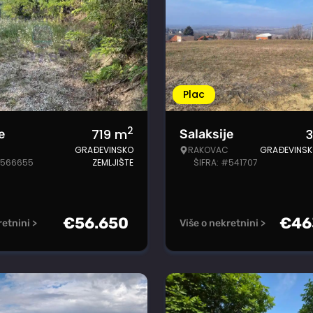
Plac
2
719
m
3
e
Salaksije
GRAĐEVINSKO
RAKOVAC
GRAĐEVINSK
#566655
ZEMLJIŠTE
ŠIFRA: #541707
€
56.650
€
46
retnini >
Više o nekretnini >