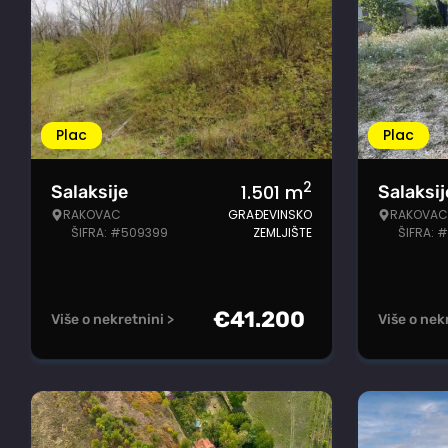
Plac
Plac
2
1.501
m
Salaksije
Salaksij
RAKOVAC
GRAĐEVINSKO
RAKOVAC
ŠIFRA: #509399
ZEMLJIŠTE
ŠIFRA: 
€
41.200
Više o nekretnini >
Više o nek