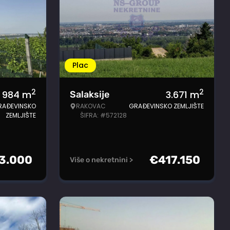
Plac
2
2
984
m
3.671
m
Salaksije
RAĐEVINSKO
RAKOVAC
GRAĐEVINSKO ZEMLJIŠTE
ZEMLJIŠTE
ŠIFRA: #572128
3.000
€
417.150
Više o nekretnini >