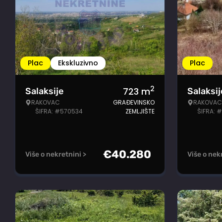
Plac
Ekskluzivno
Plac
2
723
m
Salaksije
Salaksij
RAKOVAC
GRAĐEVINSKO
RAKOVAC
ŠIFRA: #570534
ZEMLJIŠTE
ŠIFRA: 
€
40.280
Više o nekretnini >
Više o nek