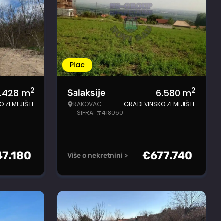
Plac
2
2
1.428
m
6.580
m
Salaksije
O ZEMLJIŠTE
RAKOVAC
GRAĐEVINSKO ZEMLJIŠTE
ŠIFRA: #418060
47.180
€
677.740
Više o nekretnini >