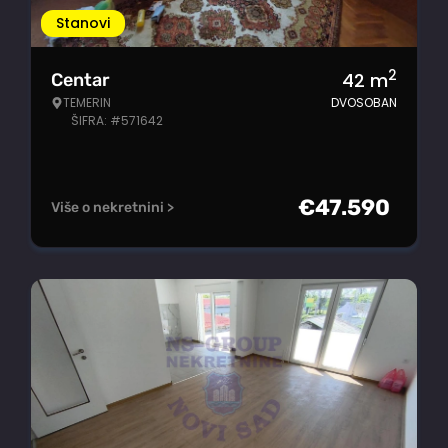
Stanovi
2
42
m
Centar
TEMERIN
DVOSOBAN
ŠIFRA: #571642
€
47.590
Više o nekretnini >