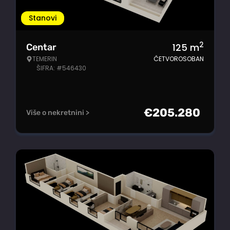
Stanovi
2
125
m
Centar
TEMERIN
ČETVOROSOBAN
ŠIFRA: #546430
€
205.280
Više o nekretnini >