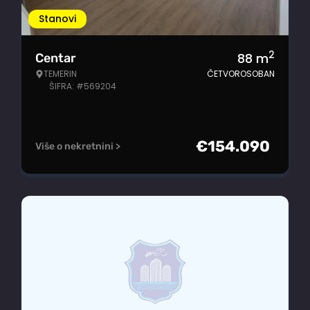
Stanovi
2
88
m
Centar
TEMERIN
ČETVOROSOBAN
ŠIFRA: #569204
€
154.090
Više o nekretnini >