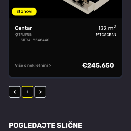
Stanovi
2
132
m
Centar
TEMERIN
PETOSOBAN
ŠIFRA: #546440
€
245.650
Više o nekretnini >
<
>
1
POGLEDAJTE SLIČNE