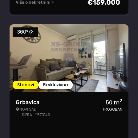
€
159.000
Više o nekretnini >
360°
Stanovi
Ekskluzivno
2
50
m
Grbavica
NOVI SAD
TROSOBAN
ŠIFRA: #573149