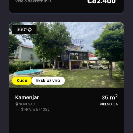
€
82.400
Više o nekretnini >
360°
Kuće
Ekskluzivno
2
35
m
Kamenjar
NOVI SAD
VIKENDICA
ŠIFRA: #574082