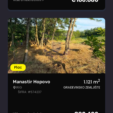
Plac
2
1.121
m
Manastir Hopovo
IRIG
GRAĐEVINSKO ZEMLJIŠTE
ŠIFRA: #574237