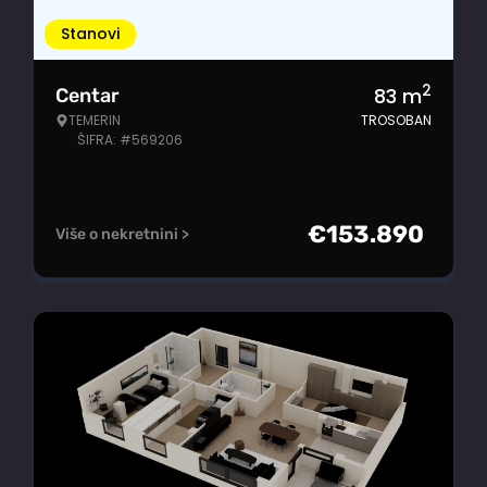
Stanovi
2
83
m
Centar
TEMERIN
TROSOBAN
ŠIFRA: #569206
€
153.890
Više o nekretnini >