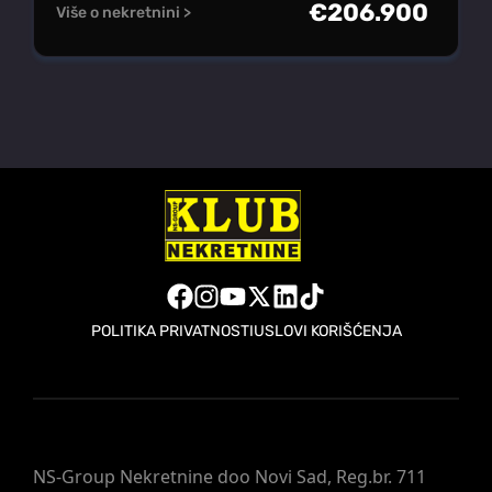
€
206.900
Više o nekretnini >
POLITIKA PRIVATNOSTI
USLOVI KORIŠĆENJA
NS-Group Nekretnine doo Novi Sad, Reg.br. 711