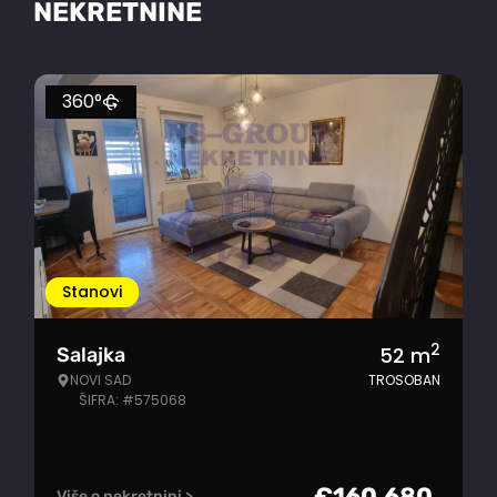
NEKRETNINE
360°
Stanovi
2
52
m
Salajka
NOVI SAD
TROSOBAN
ŠIFRA: #575068
€
160.680
Više o nekretnini >