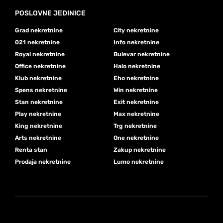
POSLOVNE JEDINICE
Grad nekretnine
City nekretnine
021 nekretnine
Info nekretnine
Royal nekretnine
Bulevar nekretnine
Office nekretnine
Halo nekretnine
Klub nekretnine
Eho nekretnine
Spens nekretnine
Win nekretnine
Stan nekretnine
Exit nekretnine
Play nekretnine
Max nekretnine
King nekretnine
Trg nekretnine
Arts nekretnine
One nekretnine
Renta stan
Zakup nekretnine
Prodaja nekretnine
Lumo nekretnine