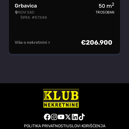
2
50
m
Grbavica
NOVI SAD
TROSOBAN
ŠIFRA: #573149
€
206.900
Više o nekretnini >
POLITIKA PRIVATNOSTI
USLOVI KORIŠĆENJA