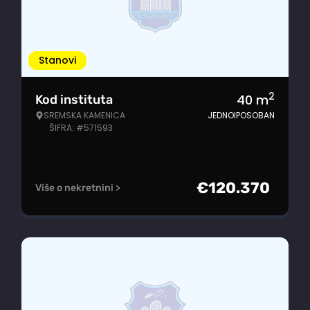
Stanovi
2
40
m
Kod instituta
SREMSKA KAMENICA
JEDNOIPOSOBAN
ŠIFRA: #571593
€
120.370
Više o nekretnini >