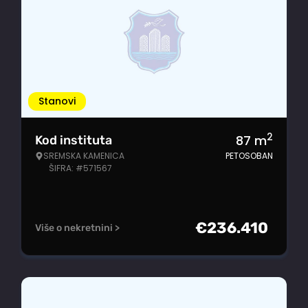
Stanovi
2
87
m
Kod instituta
SREMSKA KAMENICA
PETOSOBAN
ŠIFRA: #571567
€
236.410
Više o nekretnini >