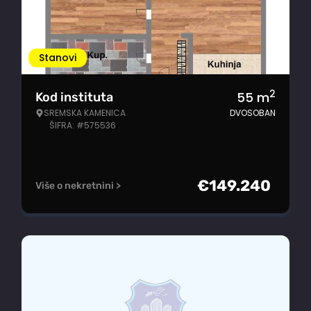
Stanovi
2
55
m
Kod instituta
SREMSKA KAMENICA
DVOSOBAN
ŠIFRA: #575536
€
149.240
Više o nekretnini >