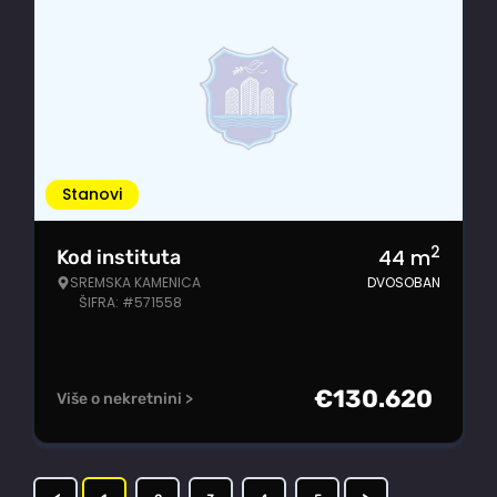
Stanovi
2
44
m
Kod instituta
SREMSKA KAMENICA
DVOSOBAN
ŠIFRA: #571558
€
130.620
Više o nekretnini >