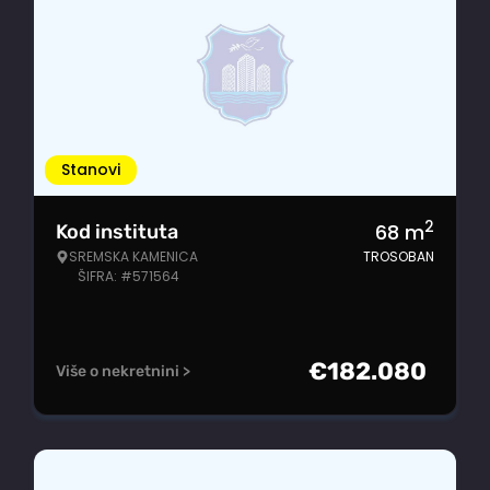
Stanovi
2
68
m
Kod instituta
SREMSKA KAMENICA
TROSOBAN
ŠIFRA: #571564
€
182.080
Više o nekretnini >