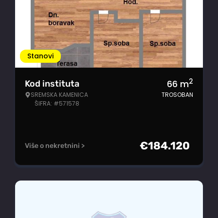
Stanovi
2
66
m
Kod instituta
SREMSKA KAMENICA
TROSOBAN
ŠIFRA: #571578
€
184.120
Više o nekretnini >