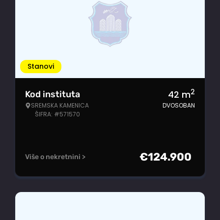
Stanovi
2
42
m
Kod instituta
SREMSKA KAMENICA
DVOSOBAN
ŠIFRA: #571570
€
124.900
Više o nekretnini >