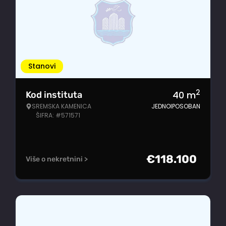
Stanovi
2
40
m
Kod instituta
SREMSKA KAMENICA
JEDNOIPOSOBAN
ŠIFRA: #571571
€
118.100
Više o nekretnini >