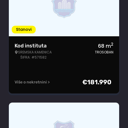
Stanovi
2
68
m
Kod instituta
SREMSKA KAMENICA
TROSOBAN
ŠIFRA: #571582
€
181.990
Više o nekretnini >