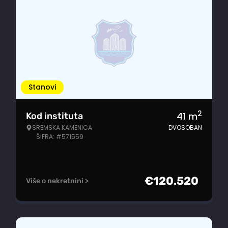
Stanovi
2
41
m
Kod instituta
SREMSKA KAMENICA
DVOSOBAN
ŠIFRA: #571559
€
120.520
Više o nekretnini >