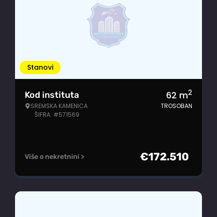
Stanovi
2
62
m
Kod instituta
SREMSKA KAMENICA
TROSOBAN
ŠIFRA: #571569
€
172.510
Više o nekretnini >