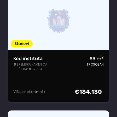
Stanovi
2
66
m
Kod instituta
SREMSKA KAMENICA
TROSOBAN
ŠIFRA: #571561
€
184.130
Više o nekretnini >