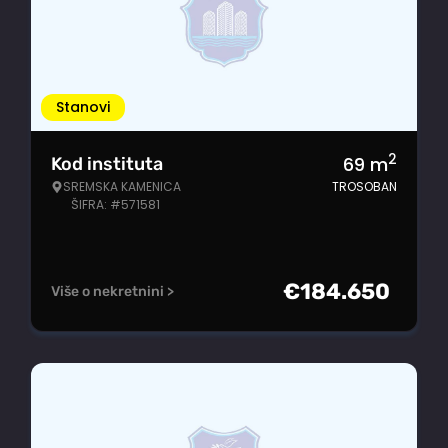
Stanovi
2
69
m
Kod instituta
SREMSKA KAMENICA
TROSOBAN
ŠIFRA: #571581
€
184.650
Više o nekretnini >