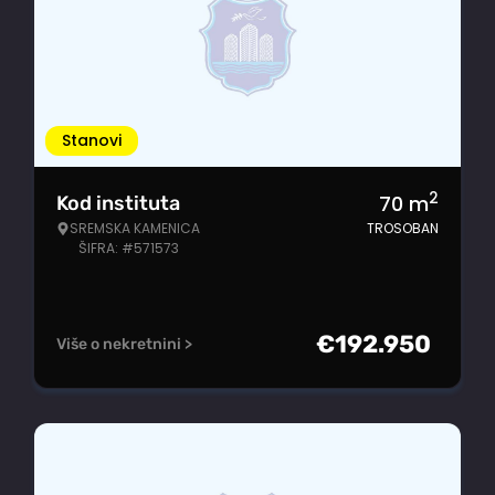
Stanovi
2
70
m
Kod instituta
SREMSKA KAMENICA
TROSOBAN
ŠIFRA: #571573
€
192.950
Više o nekretnini >