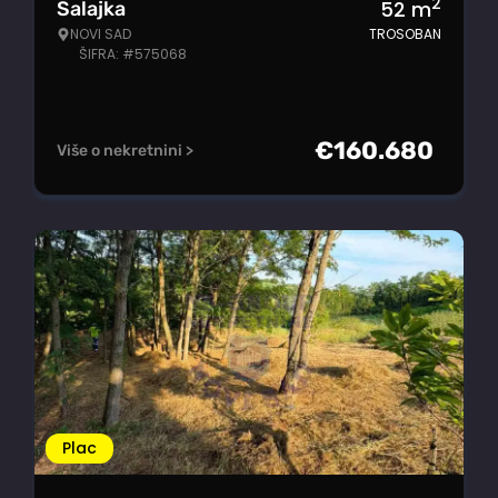
2
52
m
Salajka
NOVI SAD
TROSOBAN
ŠIFRA: #575068
€
160.680
Više o nekretnini >
Plac