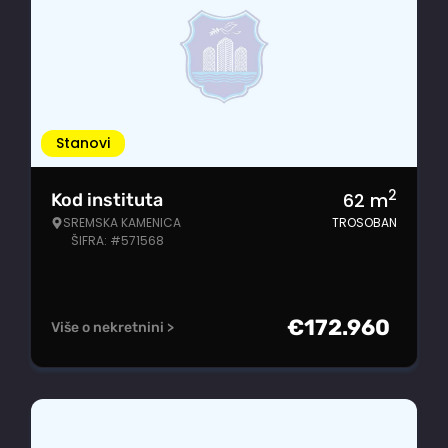
Stanovi
2
62
m
Kod instituta
SREMSKA KAMENICA
TROSOBAN
ŠIFRA: #571568
€
172.960
Više o nekretnini >