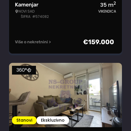
2
35
m
Kamenjar
NOVI SAD
VIKENDICA
ŠIFRA: #574082
€
159.000
Više o nekretnini >
360°
Stanovi
Ekskluzivno