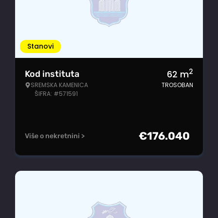
Stanovi
2
62
m
Kod instituta
SREMSKA KAMENICA
TROSOBAN
ŠIFRA: #571591
€
176.040
Više o nekretnini >