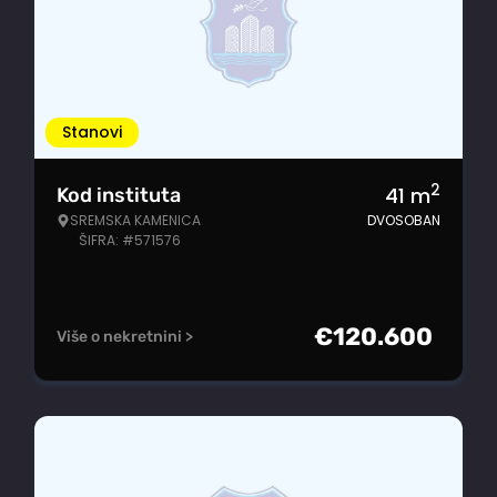
Stanovi
2
41
m
Kod instituta
SREMSKA KAMENICA
DVOSOBAN
ŠIFRA: #571576
€
120.600
Više o nekretnini >