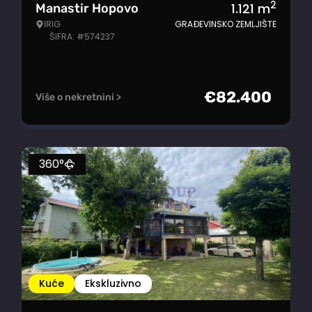
2
1.121
m
Manastir Hopovo
IRIG
GRAĐEVINSKO ZEMLJIŠTE
ŠIFRA: #574237
€
82.400
Više o nekretnini >
360°
Kuće
Ekskluzivno