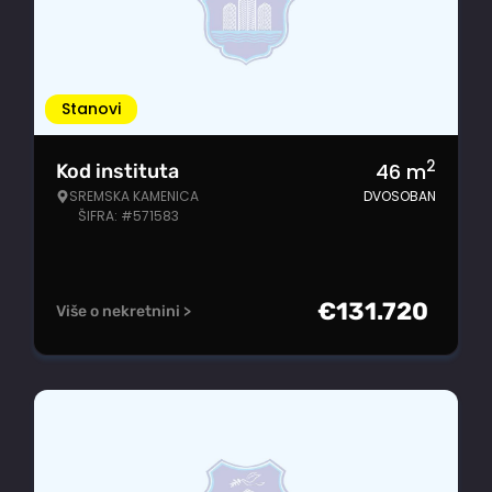
Stanovi
2
46
m
Kod instituta
SREMSKA KAMENICA
DVOSOBAN
ŠIFRA: #571583
€
131.720
Više o nekretnini >