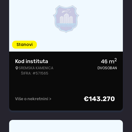
Stanovi
2
46
m
Kod instituta
SREMSKA KAMENICA
DVOSOBAN
ŠIFRA: #571565
€
143.270
Više o nekretnini >