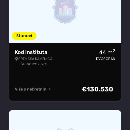
Stanovi
2
44
m
Kod instituta
SREMSKA KAMENICA
DVOSOBAN
ŠIFRA: #571575
€
130.530
Više o nekretnini >