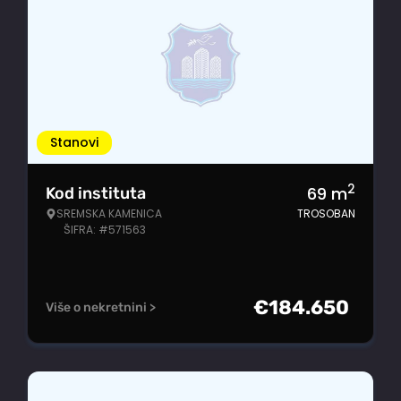
Stanovi
2
69
m
Kod instituta
SREMSKA KAMENICA
TROSOBAN
ŠIFRA: #571563
€
184.650
Više o nekretnini >