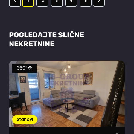
<
>
1
2
3
4
5
POGLEDAJTE SLIČNE
NEKRETNINE
360°
Stanovi