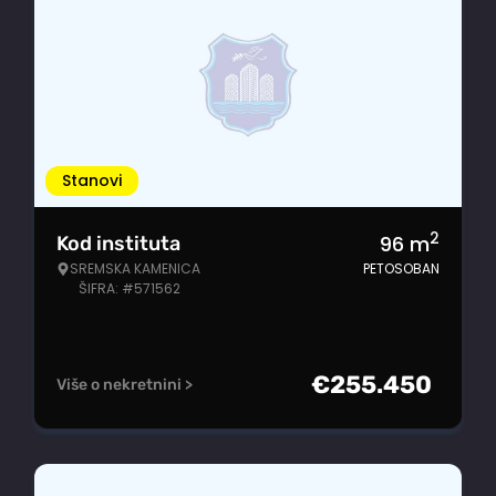
Stanovi
2
96
m
Kod instituta
SREMSKA KAMENICA
PETOSOBAN
ŠIFRA: #571562
€
255.450
Više o nekretnini >