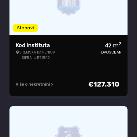
Stanovi
2
42
m
Kod instituta
SREMSKA KAMENICA
DVOSOBAN
ŠIFRA: #571592
€
127.310
Više o nekretnini >