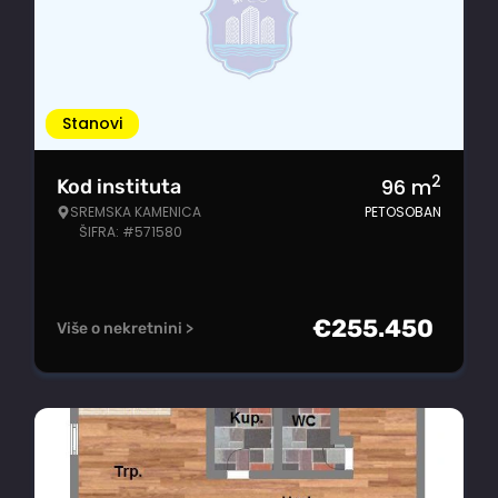
Stanovi
2
96
m
Kod instituta
SREMSKA KAMENICA
PETOSOBAN
ŠIFRA: #571580
€
255.450
Više o nekretnini >