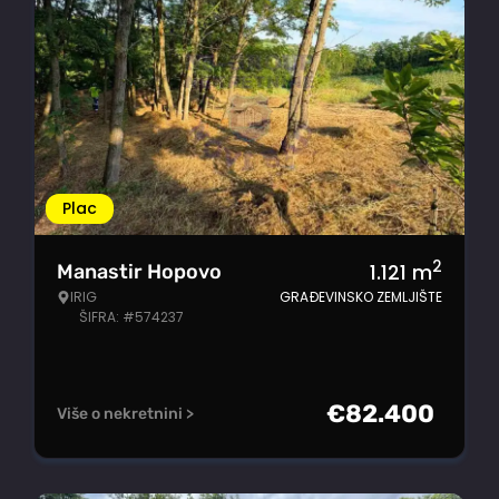
Plac
2
1.121
m
Manastir Hopovo
IRIG
GRAĐEVINSKO ZEMLJIŠTE
ŠIFRA: #574237
€
82.400
Više o nekretnini >