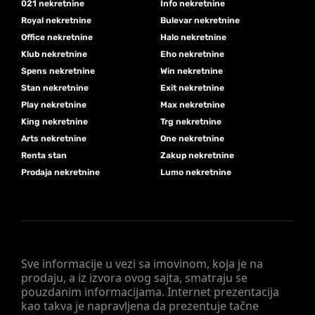
021 nekretnine
Info nekretnine
Royal nekretnine
Bulevar nekretnine
Office nekretnine
Halo nekretnine
Klub nekretnine
Eho nekretnine
Spens nekretnine
Win nekretnine
Stan nekretnine
Exit nekretnine
Play nekretnine
Max nekretnine
King nekretnine
Trg nekretnine
Arts nekretnine
One nekretnine
Renta stan
Zakup nekretnine
Prodaja nekretnine
Lumo nekretnine
Sve informacije u vezi sa imovinom, koja je na
prodaju, a iz izvora ovog sajta, smatraju se
pouzdanim informacijama. Internet prezentacija
kao takva je napravljena da prezentuje tačne