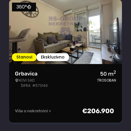
360°
Stanovi
Ekskluzivno
2
50
m
Grbavica
NOVI SAD
TROSOBAN
ŠIFRA: #573149
€
206.900
Više o nekretnini >