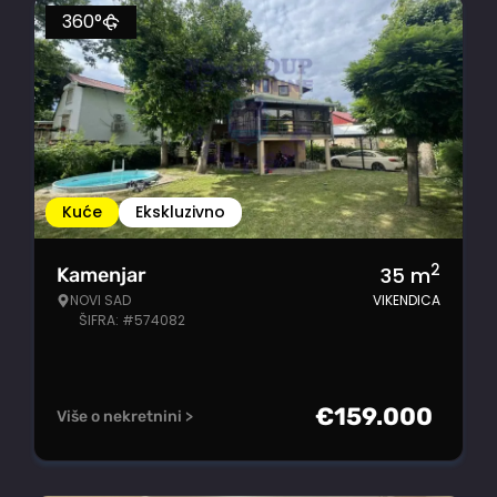
360°
Kuće
Ekskluzivno
2
35
m
Kamenjar
NOVI SAD
VIKENDICA
ŠIFRA: #574082
€
159.000
Više o nekretnini >