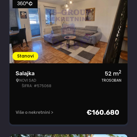
360°
Stanovi
2
52
m
Salajka
NOVI SAD
TROSOBAN
ŠIFRA: #575068
€
160.680
Više o nekretnini >