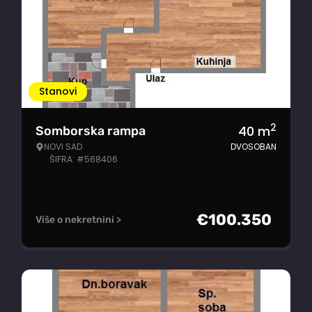
Stanovi
2
40
m
Somborska rampa
NOVI SAD
DVOSOBAN
ŠIFRA: #568406
€
100.350
Više o nekretnini >