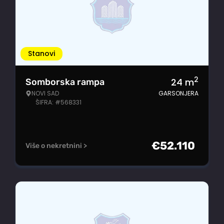
Stanovi
2
24
m
Somborska rampa
NOVI SAD
GARSONJERA
ŠIFRA: #568331
€
52.110
Više o nekretnini >