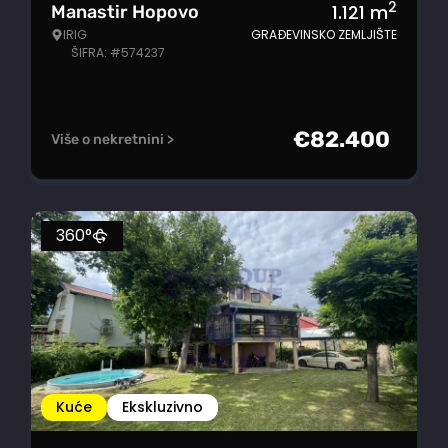
2
1.121
m
Manastir Hopovo
IRIG
GRAĐEVINSKO ZEMLJIŠTE
ŠIFRA: #574237
€
82.400
Više o nekretnini >
360°
Kuće
Ekskluzivno