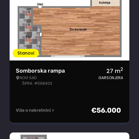
Stanovi
2
27
m
Somborska rampa
NOVI SAD
GARSONJERA
ŠIFRA: #568403
€
56.000
Više o nekretnini >