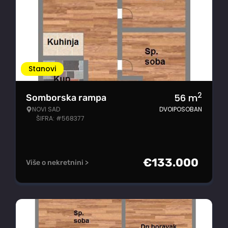
Stanovi
2
56
m
Somborska rampa
NOVI SAD
DVOIPOSOBAN
ŠIFRA: #568377
€
133.000
Više o nekretnini >