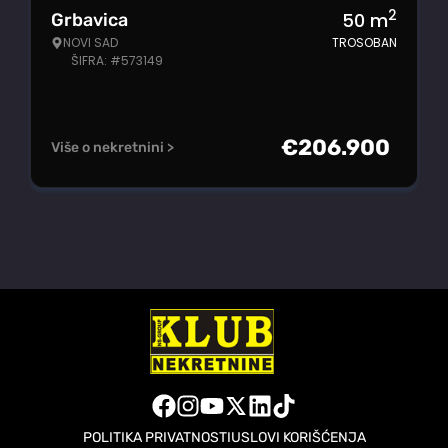
2
50
m
Grbavica
NOVI SAD
TROSOBAN
ŠIFRA: #573149
€
206.900
Više o nekretnini >
POLITIKA PRIVATNOSTI
USLOVI KORIŠĆENJA