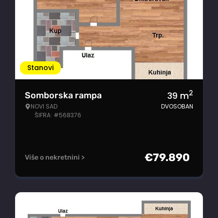
Stanovi
2
39
m
Somborska rampa
NOVI SAD
DVOSOBAN
ŠIFRA: #568376
€
79.890
Više o nekretnini >