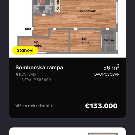
Stanovi
2
56
m
Somborska rampa
NOVI SAD
DVOIPOSOBAN
ŠIFRA: #568400
€
133.000
Više o nekretnini >