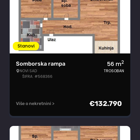
Stanovi
2
56
m
Somborska rampa
NOVI SAD
TROSOBAN
ŠIFRA: #568366
€
132.790
Više o nekretnini >