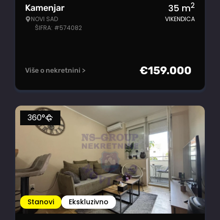
2
35
m
Kamenjar
NOVI SAD
VIKENDICA
ŠIFRA: #574082
€
159.000
Više o nekretnini >
360°
Stanovi
Ekskluzivno