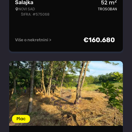
2
52
m
Salajka
NOVI SAD
TROSOBAN
ŠIFRA: #575068
€
160.680
Više o nekretnini >
Plac