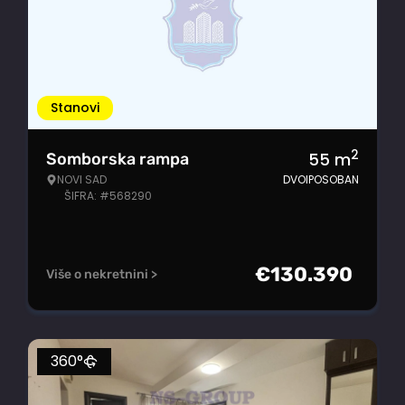
Stanovi
2
55
m
Somborska rampa
NOVI SAD
DVOIPOSOBAN
ŠIFRA: #568290
€
130.390
Više o nekretnini >
360°