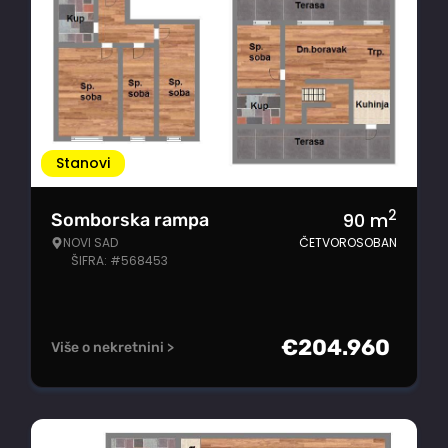
Stanovi
2
90
m
Somborska rampa
NOVI SAD
ČETVOROSOBAN
ŠIFRA: #568453
€
204.960
Više o nekretnini >