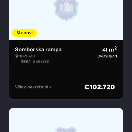
Stanovi
2
41
m
Somborska rampa
NOVI SAD
DVOSOBAN
ŠIFRA: #568333
€
102.720
Više o nekretnini >