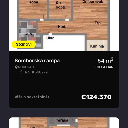
Stanovi
2
54
m
Somborska rampa
NOVI SAD
TROSOBAN
ŠIFRA: #568279
€
124.370
Više o nekretnini >