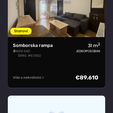
Stanovi
2
31
m
Somborska rampa
NOVI SAD
JEDNOIPOSOBAN
ŠIFRA: #573102
€
89.610
Više o nekretnini >