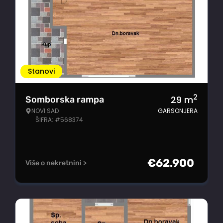
Stanovi
2
29
m
Somborska rampa
NOVI SAD
GARSONJERA
ŠIFRA: #568374
€
62.900
Više o nekretnini >