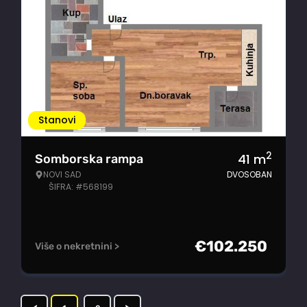
Stanovi
2
41
m
Somborska rampa
NOVI SAD
DVOSOBAN
ŠIFRA: #568199
€
102.250
Više o nekretnini >