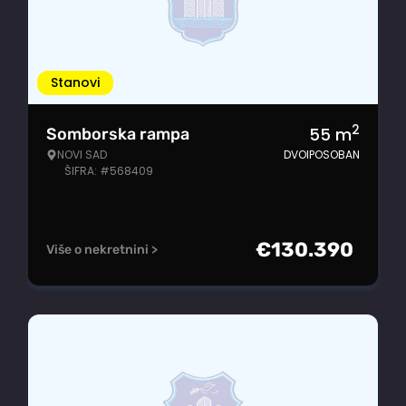
Stanovi
2
55
m
Somborska rampa
NOVI SAD
DVOIPOSOBAN
ŠIFRA: #568409
€
130.390
Više o nekretnini >