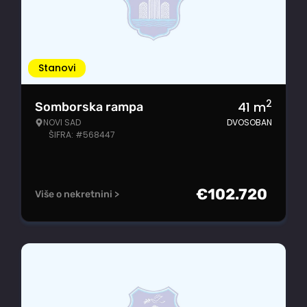
Stanovi
2
41
m
Somborska rampa
NOVI SAD
DVOSOBAN
ŠIFRA: #568447
€
102.720
Više o nekretnini >