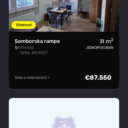
Stanovi
2
31
m
Somborska rampa
NOVI SAD
JEDNOIPOSOBAN
ŠIFRA: #575907
€
87.550
Više o nekretnini >