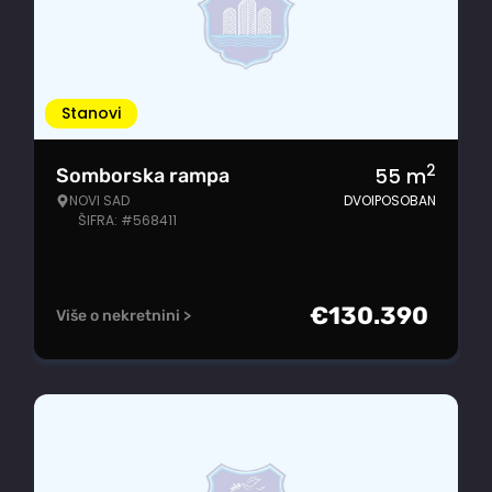
Stanovi
2
55
m
Somborska rampa
NOVI SAD
DVOIPOSOBAN
ŠIFRA: #568411
€
130.390
Više o nekretnini >