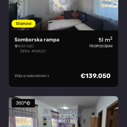
Stanovi
2
51
m
Somborska rampa
NOVI SAD
TROIPOSOBAN
ŠIFRA: #565217
€
139.050
Više o nekretnini >
360°