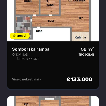
Stanovi
2
56
m
Somborska rampa
NOVI SAD
TROSOBAN
ŠIFRA: #568372
€
133.000
Više o nekretnini >