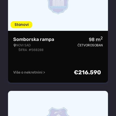
Stanovi
2
98
m
Somborska rampa
NOVI SAD
ČETVOROSOBAN
ŠIFRA: #568288
€
216.590
Više o nekretnini >