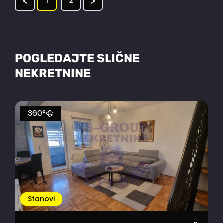
<
>
1
2
POGLEDAJTE SLIČNE
NEKRETNINE
360°
Stanovi