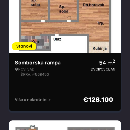
Stanovi
2
54
m
Somborska rampa
NOVI SAD
DVOIPOSOBAN
ŠIFRA: #568450
€
128.100
Više o nekretnini >