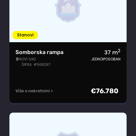
Stanovi
2
37
m
Somborska rampa
NOVI SAD
JEDNOIPOSOBAN
ŠIFRA: #568287
€
76.780
Više o nekretnini >