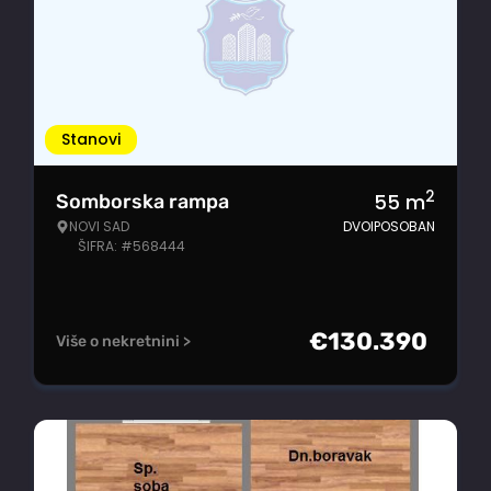
Stanovi
2
55
m
Somborska rampa
NOVI SAD
DVOIPOSOBAN
ŠIFRA: #568444
€
130.390
Više o nekretnini >