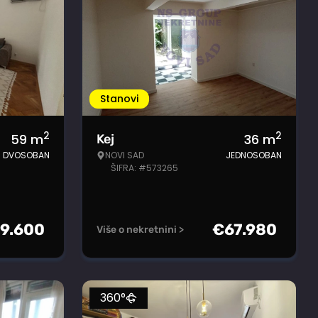
Stanovi
2
2
59
m
36
m
Kej
DVOSOBAN
NOVI SAD
JEDNOSOBAN
ŠIFRA: #573265
9.600
€
67.980
Više o nekretnini >
360°