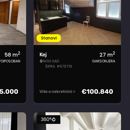
Stanovi
2
2
58
m
27
m
Kej
VOIPOSOBAN
NOVI SAD
GARSONJERA
ŠIFRA: #575719
5.000
€
100.840
Više o nekretnini >
360°