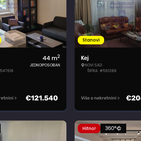
Stanovi
2
44
m
Kej
JEDNOIPOSOBAN
NOVI SAD
#547616
ŠIFRA: #561289
€
121.540
€
20
retnini >
Više o nekretnini >
360°
Hitno!