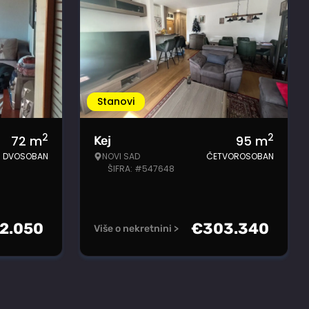
Stanovi
2
2
72
m
95
m
Kej
DVOSOBAN
NOVI SAD
ČETVOROSOBAN
ŠIFRA: #547648
2.050
€
303.340
Više o nekretnini >