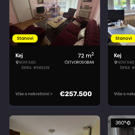
Stanovi
Stanovi
2
72
m
Kej
Kej
NOVI SAD
ČETVOROSOBAN
NOVI SAD
ŠIFRA: #565219
ŠIFRA: 
€
257.500
Više o nekretnini >
Više o nek
360°