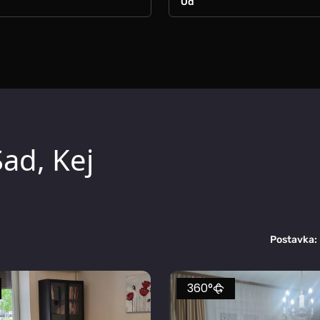
ad, Kej
Postavka:
360°