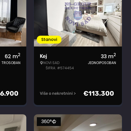
Stanovi
2
2
62
m
33
m
Kej
TROSOBAN
NOVI SAD
JEDNOIPOSOBAN
ŠIFRA: #574454
6.900
€
113.300
Više o nekretnini >
360°