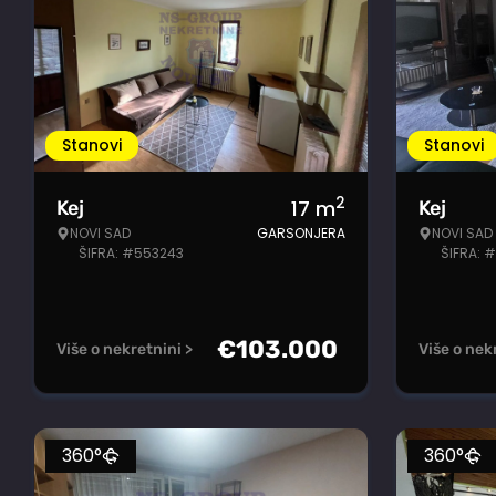
Stanovi
Stanovi
2
17
m
Kej
Kej
NOVI SAD
GARSONJERA
NOVI SAD
ŠIFRA: #553243
ŠIFRA: 
€
103.000
Više o nekretnini >
Više o nek
360°
360°