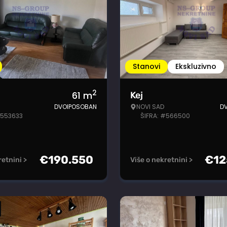
Stanovi
Ekskluzivno
2
61
m
Kej
DVOIPOSOBAN
NOVI SAD
D
#553633
ŠIFRA: #566500
€
190.550
€
12
retnini >
Više o nekretnini >