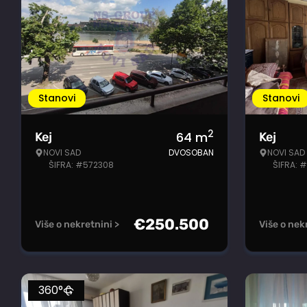
Stanovi
Stanovi
2
64
m
Kej
Kej
NOVI SAD
DVOSOBAN
NOVI SAD
ŠIFRA: #572308
ŠIFRA: 
€
250.500
Više o nekretnini >
Više o nek
360°