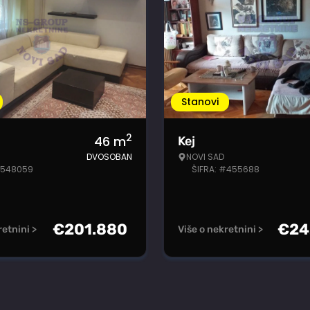
Stanovi
2
46
m
Kej
DVOSOBAN
NOVI SAD
#548059
ŠIFRA: #455688
€
201.880
€
24
retnini >
Više o nekretnini >