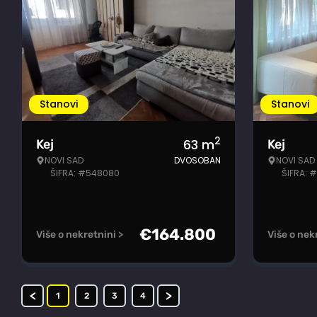
Stanovi
Stanovi
2
63
m
Kej
Kej
NOVI SAD
DVOSOBAN
NOVI SAD
ŠIFRA: #548080
ŠIFRA: 
€
164.800
Više o nekretnini >
Više o nek
<
>
1
2
3
4