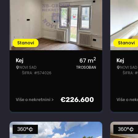
Stanovi
Stanovi
2
67
m
Kej
Kej
NOVI SAD
TROSOBAN
NOVI SAD
ŠIFRA: #574026
ŠIFRA: 
€
226.600
Više o nekretnini >
Više o nek
360°
360°