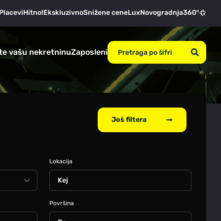
Placevi
Hitno!
Ekskluzivno
Snižene cene
Lux
Novogradnja
360°
te vašu nekretninu
Zaposleni
Još filtera
Lokacija
Kej
Površina