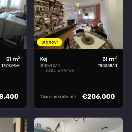
Stanovi
2
2
91
m
61
m
Kej
TROSOBAN
NOVI SAD
TROSOBAN
ŠIFRA: #570828
8.400
€
206.000
Više o nekretnini >