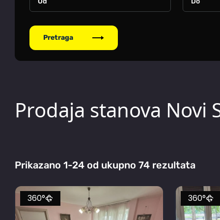
Pretraga
Prodaja stanova Novi S
Prikazano 1-24 od ukupno 74 rezultata
360°
360°