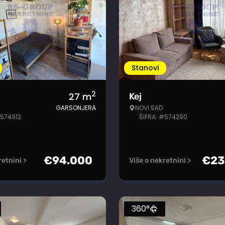
Stanovi
2
27
m
Kej
GARSONJERA
NOVI SAD
#574912
ŠIFRA: #574290
€
94.000
€
23
retnini >
Više o nekretnini >
360°