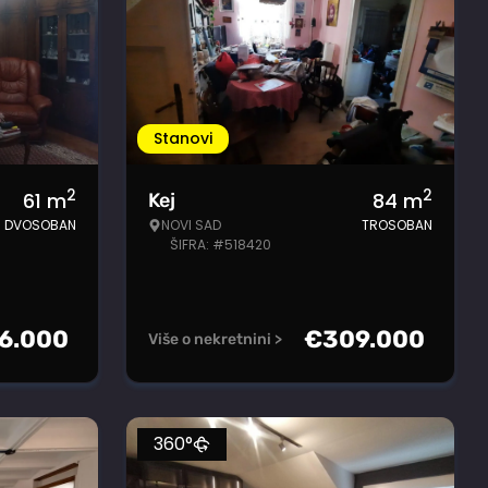
Stanovi
2
2
61
m
84
m
Kej
DVOSOBAN
NOVI SAD
TROSOBAN
ŠIFRA: #518420
6.000
€
309.000
Više o nekretnini >
360°