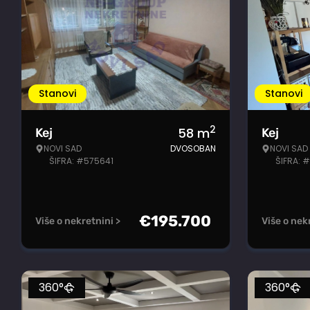
Stanovi
Stanovi
2
58
m
Kej
Kej
NOVI SAD
DVOSOBAN
NOVI SAD
ŠIFRA: #575641
ŠIFRA: 
€
195.700
Više o nekretnini >
Više o nek
360°
360°