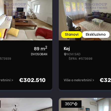
Stanovi
Ekskluzivno
2
89
m
Kej
DVOSOBAN
NOVI SAD
#573939
ŠIFRA: #573698
€
302.510
€
32
retnini >
Više o nekretnini >
360°