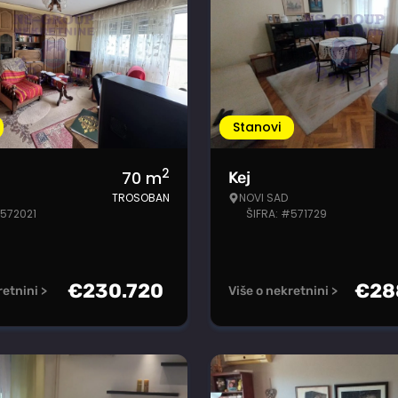
Stanovi
2
70
m
Kej
TROSOBAN
NOVI SAD
#572021
ŠIFRA: #571729
€
230.720
€
28
retnini >
Više o nekretnini >