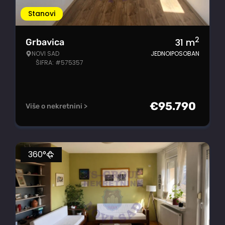
Stanovi
2
31
m
Grbavica
NOVI SAD
JEDNOIPOSOBAN
ŠIFRA: #575357
€
95.790
Više o nekretnini >
360°