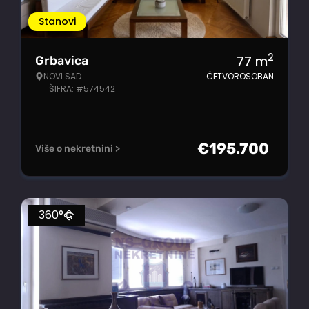
Stanovi
2
77
m
Grbavica
NOVI SAD
ČETVOROSOBAN
ŠIFRA: #574542
€
195.700
Više o nekretnini >
360°