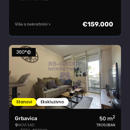
€
159.000
Više o nekretnini >
360°
Stanovi
Ekskluzivno
2
50
m
Grbavica
NOVI SAD
TROSOBAN