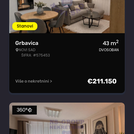
Stanovi
2
43
m
Grbavica
NOVI SAD
DVOSOBAN
ŠIFRA: #575453
€
211.150
Više o nekretnini >
360°