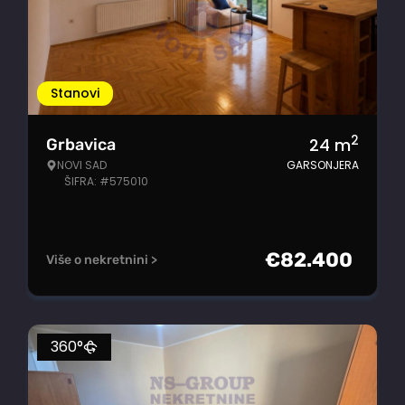
Stanovi
2
24
m
Grbavica
NOVI SAD
GARSONJERA
ŠIFRA: #575010
€
82.400
Više o nekretnini >
360°