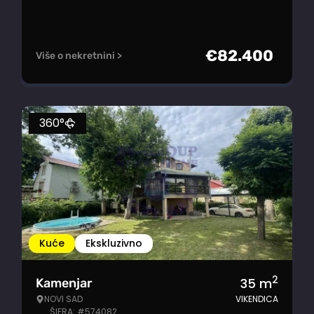
€
82.400
Više o nekretnini >
360°
Kuće
Ekskluzivno
2
35
m
Kamenjar
NOVI SAD
VIKENDICA
ŠIFRA: #574082