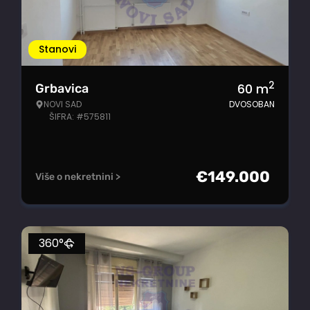
Stanovi
2
60
m
Grbavica
NOVI SAD
DVOSOBAN
ŠIFRA: #575811
€
149.000
Više o nekretnini >
360°