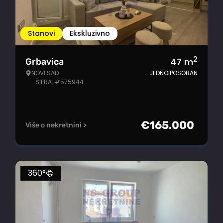
Stanovi
Ekskluzivno
2
47
m
Grbavica
NOVI SAD
JEDNOIPOSOBAN
ŠIFRA: #575944
€
165.000
Više o nekretnini >
360°