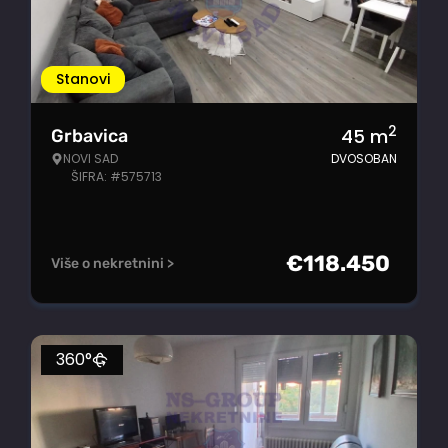
Stanovi
2
45
m
Grbavica
NOVI SAD
DVOSOBAN
ŠIFRA: #575713
€
118.450
Više o nekretnini >
360°