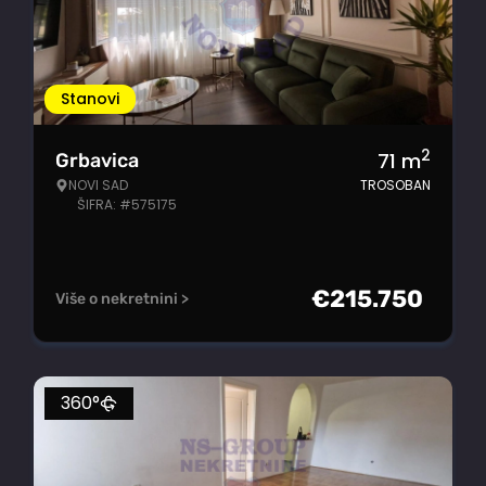
Stanovi
2
71
m
Grbavica
NOVI SAD
TROSOBAN
ŠIFRA: #575175
€
215.750
Više o nekretnini >
360°