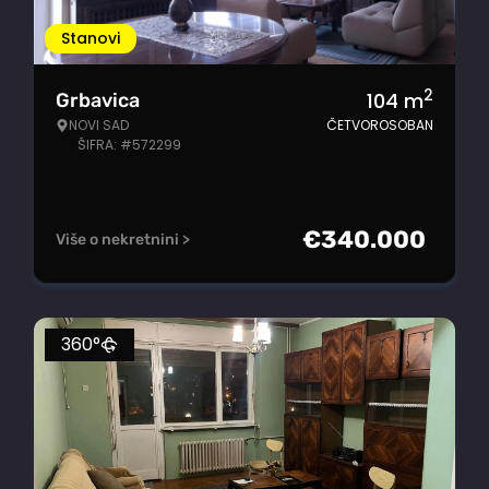
Stanovi
2
104
m
Grbavica
NOVI SAD
ČETVOROSOBAN
ŠIFRA: #572299
€
340.000
Više o nekretnini >
360°