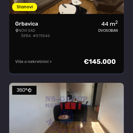
Stanovi
2
44
m
Grbavica
NOVI SAD
DVOSOBAN
ŠIFRA: #575549
€
145.000
Više o nekretnini >
360°