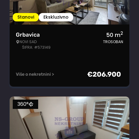
Stanovi
Ekskluzivno
2
50
m
Grbavica
NOVI SAD
TROSOBAN
ŠIFRA: #573149
€
206.900
Više o nekretnini >
360°