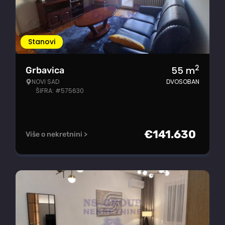
Stanovi
2
55
m
Grbavica
NOVI SAD
DVOSOBAN
ŠIFRA: #575630
€
141.630
Više o nekretnini >