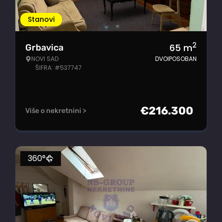
Stanovi
2
65
m
Grbavica
NOVI SAD
DVOIPOSOBAN
ŠIFRA: #537747
€
216.300
Više o nekretnini >
360°