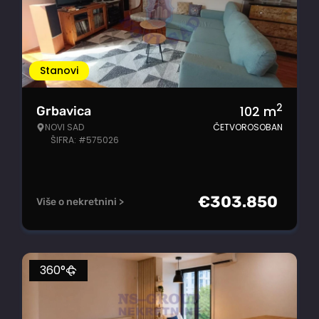
Stanovi
2
102
m
Grbavica
NOVI SAD
ČETVOROSOBAN
ŠIFRA: #575026
€
303.850
Više o nekretnini >
360°