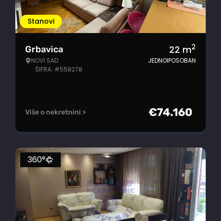
Stanovi
2
22
m
Grbavica
NOVI SAD
JEDNOIPOSOBAN
ŠIFRA: #558278
€
74.160
Više o nekretnini >
360°