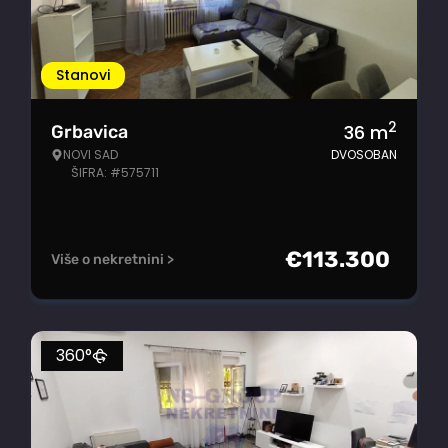
Stanovi
2
36
m
Grbavica
NOVI SAD
DVOSOBAN
ŠIFRA: #575711
€
113.300
Više o nekretnini >
360°