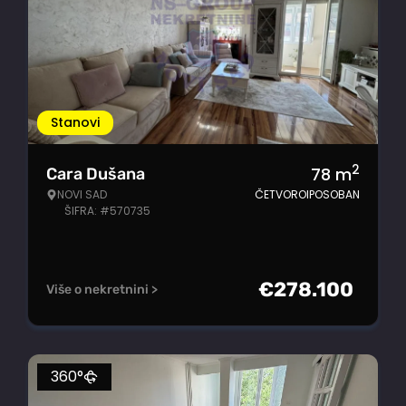
Stanovi
2
78
m
Cara Dušana
NOVI SAD
ČETVOROIPOSOBAN
ŠIFRA: #570735
€
278.100
Više o nekretnini >
360°