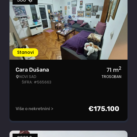
Stanovi
2
71
m
Cara Dušana
NOVI SAD
TROSOBAN
ŠIFRA: #565663
€
175.100
Više o nekretnini >