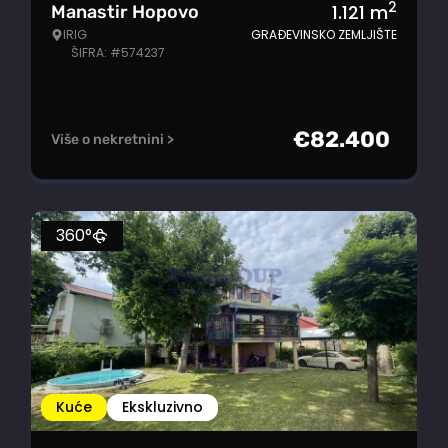
2
1.121
m
Manastir Hopovo
IRIG
GRAĐEVINSKO ZEMLJIŠTE
ŠIFRA: #574237
€
82.400
Više o nekretnini >
360°
Kuće
Ekskluzivno