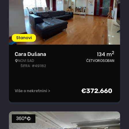
Stanovi
2
134
m
Cara Dušana
NOVI SAD
ČETVOROSOBAN
ŠIFRA: #491162
€
372.660
Više o nekretnini >
360°