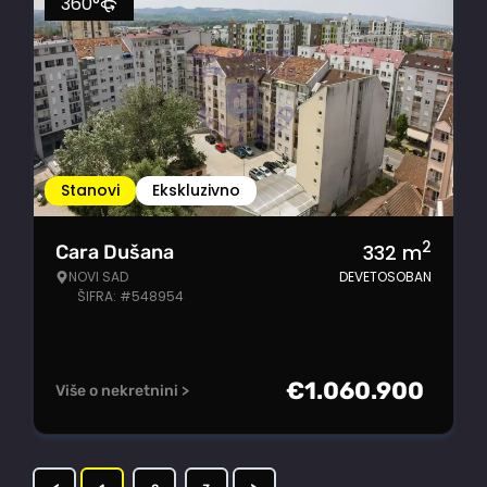
360°
Stanovi
Ekskluzivno
2
332
m
Cara Dušana
NOVI SAD
DEVETOSOBAN
ŠIFRA: #548954
€
1.060.900
Više o nekretnini >