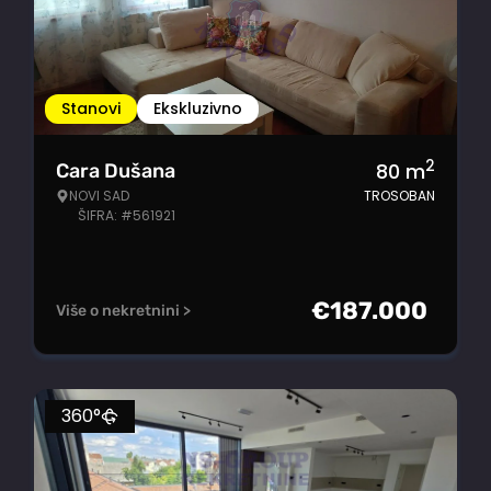
Stanovi
Ekskluzivno
2
80
m
Cara Dušana
NOVI SAD
TROSOBAN
ŠIFRA: #561921
€
187.000
Više o nekretnini >
360°