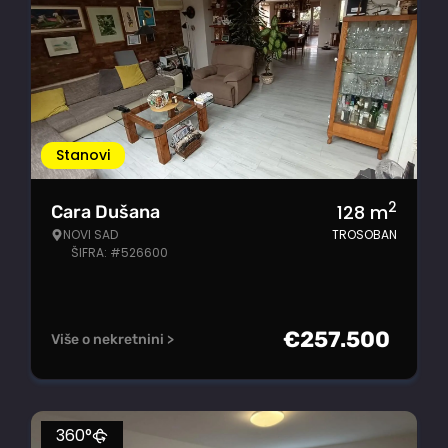
Stanovi
2
128
m
Cara Dušana
NOVI SAD
TROSOBAN
ŠIFRA: #526600
€
257.500
Više o nekretnini >
360°