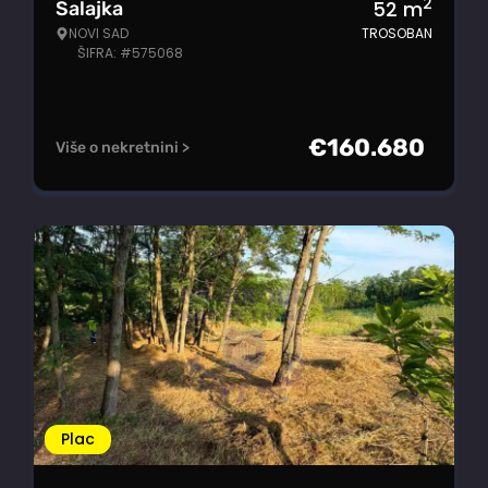
2
52
m
Salajka
NOVI SAD
TROSOBAN
ŠIFRA: #575068
€
160.680
Više o nekretnini >
Plac