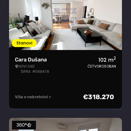
Stanovi
2
102
m
Cara Dušana
NOVI SAD
ČETVOROSOBAN
ŠIFRA: #568478
€
318.270
Više o nekretnini >
360°