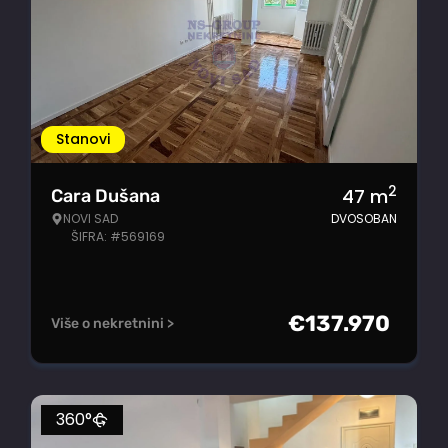
Stanovi
2
47
m
Cara Dušana
NOVI SAD
DVOSOBAN
ŠIFRA: #569169
€
137.970
Više o nekretnini >
360°