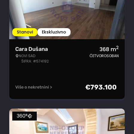
Stanovi
Ekskluzivno
2
368
m
Cara Dušana
NOVI SAD
ČETVOROSOBAN
ŠIFRA: #574192
€
793.100
Više o nekretnini >
360°