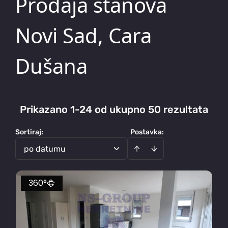
Prodaja stanova
Novi Sad, Cara
Dušana
Prikazano 1-24 od ukupno 50 rezultata
Sortiraj
:
Postavka:
po datumu
360°