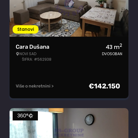
Stanovi
2
43
m
Cara Dušana
NOVI SAD
DVOSOBAN
ŠIFRA: #562938
€
142.150
Više o nekretnini >
360°