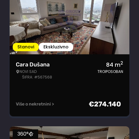
Stanovi
Ekskluzivno
2
84
m
Cara Dušana
NOVI SAD
TROIPOSOBAN
ŠIFRA: #567568
€
274.140
Više o nekretnini >
360°