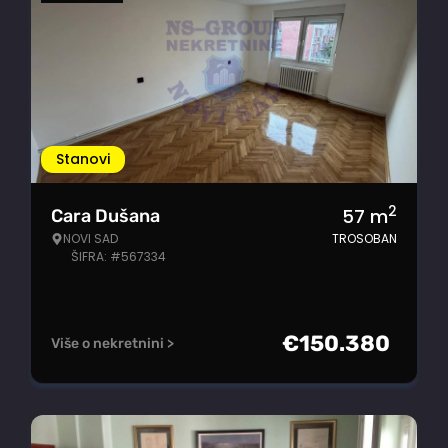
Stanovi
2
57
m
Cara Dušana
NOVI SAD
TROSOBAN
ŠIFRA: #567334
€
150.380
Više o nekretnini >