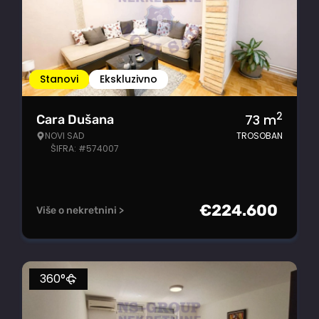
Stanovi
Ekskluzivno
2
73
m
Cara Dušana
NOVI SAD
TROSOBAN
ŠIFRA: #574007
€
224.600
Više o nekretnini >
360°