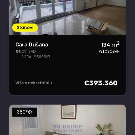
Stanovi
2
134
m
Cara Dušana
NOVI SAD
PETOSOBAN
ŠIFRA: #568527
€
393.360
Više o nekretnini >
360°