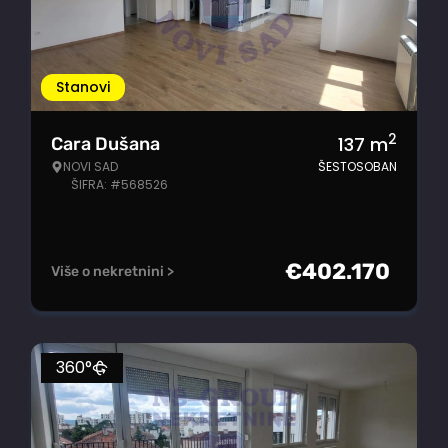
Stanovi
2
137
m
Cara Dušana
NOVI SAD
ŠESTOSOBAN
ŠIFRA: #568526
€
402.170
Više o nekretnini >
360°