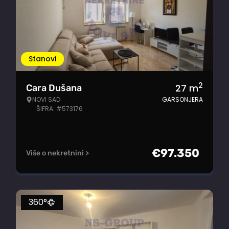
Stanovi
2
27
m
Cara Dušana
NOVI SAD
GARSONJERA
ŠIFRA: #573176
€
97.350
Više o nekretnini >
360°