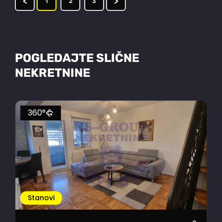
<
>
1
2
3
POGLEDAJTE SLIČNE
NEKRETNINE
360°
Stanovi