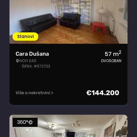
Stanovi
2
57
m
Cara Dušana
NOVI SAD
DVOSOBAN
ŠIFRA: #572733
€
144.200
Više o nekretnini >
360°