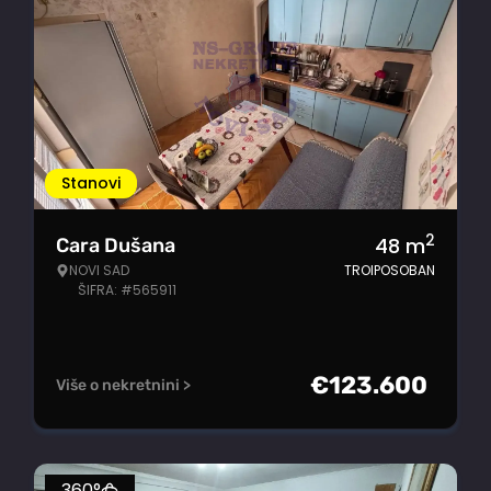
Stanovi
2
48
m
Cara Dušana
NOVI SAD
TROIPOSOBAN
ŠIFRA: #565911
€
123.600
Više o nekretnini >
360°