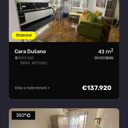
Stanovi
2
43
m
Cara Dušana
NOVI SAD
DVOSOBAN
ŠIFRA: #572352
€
137.920
Više o nekretnini >
360°