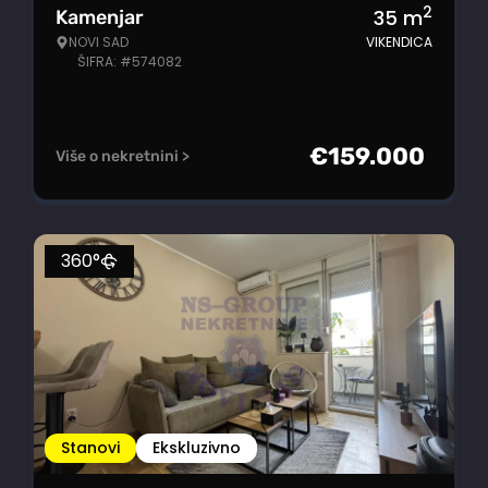
2
35
m
Kamenjar
NOVI SAD
VIKENDICA
ŠIFRA: #574082
€
159.000
Više o nekretnini >
360°
Stanovi
Ekskluzivno