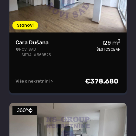
Stanovi
2
129
m
Cara Dušana
NOVI SAD
ŠESTOSOBAN
ŠIFRA: #568525
€
378.680
Više o nekretnini >
360°