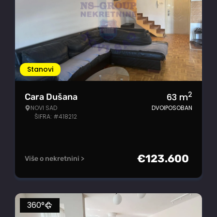
Stanovi
2
63
m
Cara Dušana
NOVI SAD
DVOIPOSOBAN
ŠIFRA: #418212
€
123.600
Više o nekretnini >
360°