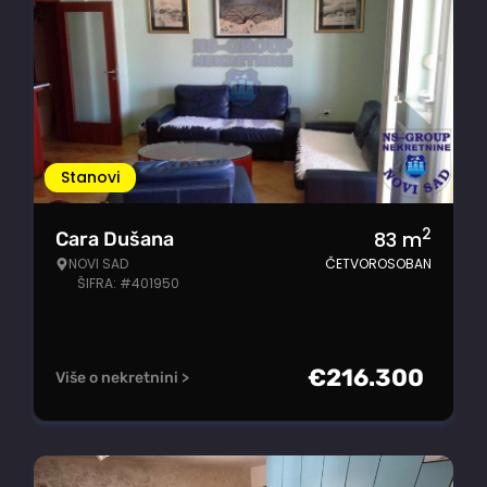
Stanovi
2
83
m
Cara Dušana
NOVI SAD
ČETVOROSOBAN
ŠIFRA: #401950
€
216.300
Više o nekretnini >