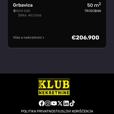
2
50
m
Grbavica
NOVI SAD
TROSOBAN
ŠIFRA: #573149
€
206.900
Više o nekretnini >
POLITIKA PRIVATNOSTI
USLOVI KORIŠĆENJA