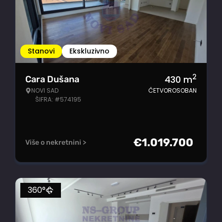
Stanovi
Ekskluzivno
2
430
m
Cara Dušana
NOVI SAD
ČETVOROSOBAN
ŠIFRA: #574195
€
1.019.700
Više o nekretnini >
360°