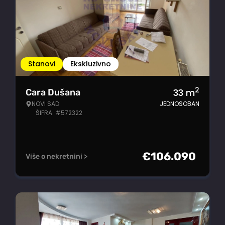
Stanovi
Ekskluzivno
2
33
m
Cara Dušana
NOVI SAD
JEDNOSOBAN
ŠIFRA: #572322
€
106.090
Više o nekretnini >