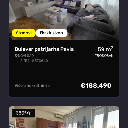
Stanovi
Ekskluzivno
2
59
m
Bulevar patrijarha Pavla
NOVI SAD
TROSOBAN
ŠIFRA: #570640
€
188.490
Više o nekretnini >
360°