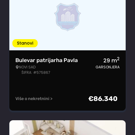
Stanovi
2
29
m
Bulevar patrijarha Pavla
NOVI SAD
GARSONJERA
ŠIFRA: #575867
€
86.340
Više o nekretnini >