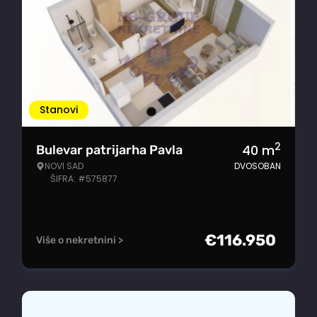
Stanovi
2
40
m
Bulevar patrijarha Pavla
NOVI SAD
DVOSOBAN
ŠIFRA: #575877
€
116.950
Više o nekretnini >