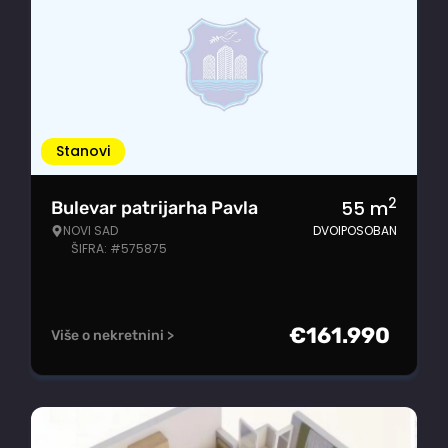
Stanovi
2
55
m
Bulevar patrijarha Pavla
NOVI SAD
DVOIPOSOBAN
ŠIFRA: #575875
€
161.990
Više o nekretnini >