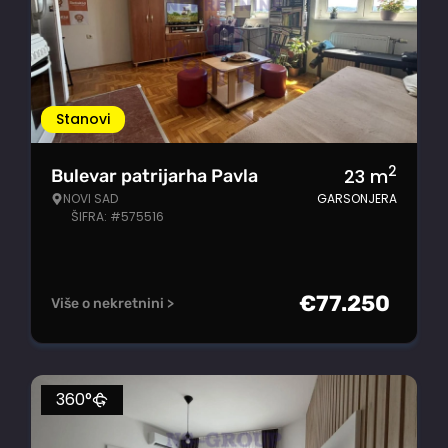
Stanovi
2
23
m
Bulevar patrijarha Pavla
NOVI SAD
GARSONJERA
ŠIFRA: #575516
€
77.250
Više o nekretnini >
360°