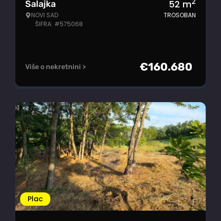
2
52
m
Salajka
NOVI SAD
TROSOBAN
ŠIFRA: #575068
€
160.680
Više o nekretnini >
Plac