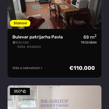
Stanovi
2
69
m
Bulevar patrijarha Pavla
NOVI SAD
TROSOBAN
ŠIFRA: #544502
€
110.000
Više o nekretnini >
360°