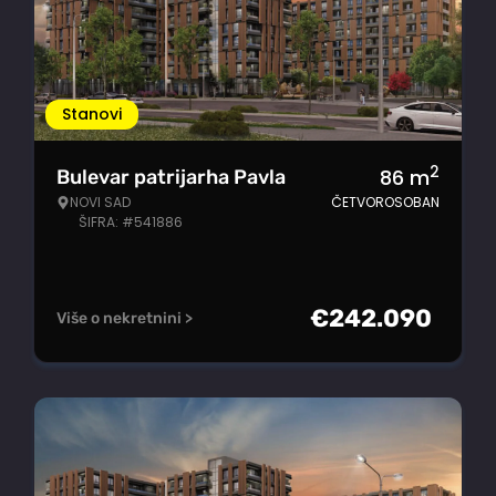
Stanovi
2
86
m
Bulevar patrijarha Pavla
NOVI SAD
ČETVOROSOBAN
ŠIFRA: #541886
€
242.090
Više o nekretnini >