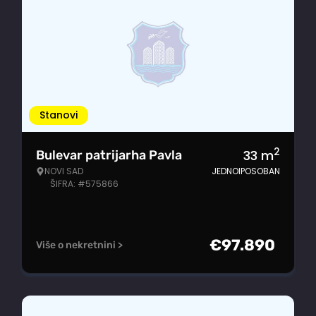
Stanovi
2
33
m
Bulevar patrijarha Pavla
NOVI SAD
JEDNOIPOSOBAN
ŠIFRA: #575866
€
97.890
Više o nekretnini >