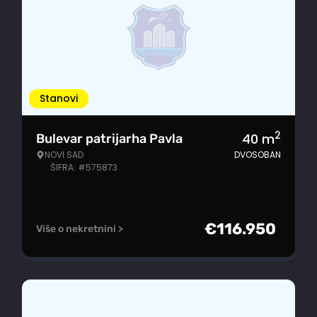
Stanovi
2
40
m
Bulevar patrijarha Pavla
NOVI SAD
DVOSOBAN
ŠIFRA: #575873
€
116.950
Više o nekretnini >