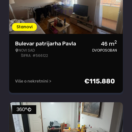
Stanovi
2
46
m
Bulevar patrijarha Pavla
NOVI SAD
DVOIPOSOBAN
ŠIFRA: #566122
€
115.880
Više o nekretnini >
360°