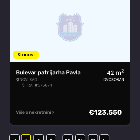
Stanovi
2
42
m
Bulevar patrijarha Pavla
NOVI SAD
DVOSOBAN
ŠIFRA: #575874
€
123.550
Više o nekretnini >