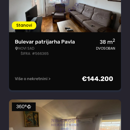
Stanovi
2
38
m
Bulevar patrijarha Pavla
NOVI SAD
DVOSOBAN
ŠIFRA: #566365
€
144.200
Više o nekretnini >
360°