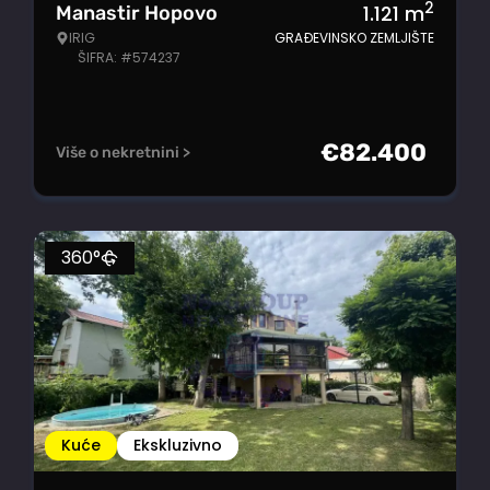
2
1.121
m
Manastir Hopovo
IRIG
GRAĐEVINSKO ZEMLJIŠTE
ŠIFRA: #574237
€
82.400
Više o nekretnini >
360°
Kuće
Ekskluzivno