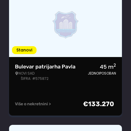
Stanovi
2
45
m
Bulevar patrijarha Pavla
NOVI SAD
JEDNOIPOSOBAN
ŠIFRA: #575872
€
133.270
Više o nekretnini >