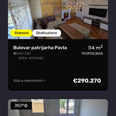
Stanovi
Ekskluzivno
2
114
m
Bulevar patrijarha Pavla
NOVI SAD
TROIPOSOBAN
ŠIFRA: #575682
€
290.270
Više o nekretnini >
360°