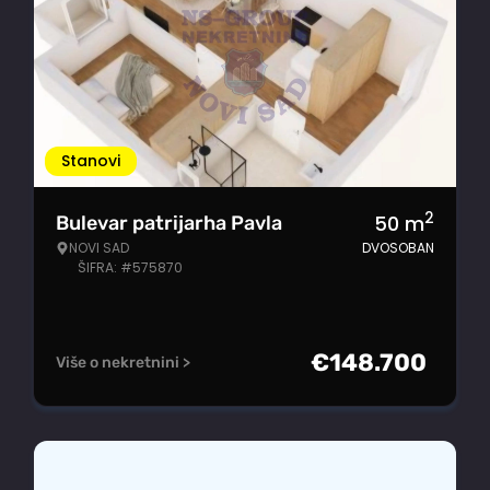
Stanovi
2
50
m
Bulevar patrijarha Pavla
NOVI SAD
DVOSOBAN
ŠIFRA: #575870
€
148.700
Više o nekretnini >