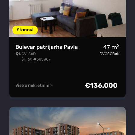
Stanovi
2
47
m
Bulevar patrijarha Pavla
NOVI SAD
DVOSOBAN
ŠIFRA: #565807
€
136.000
Više o nekretnini >