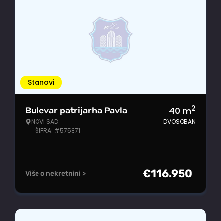
Stanovi
2
40
m
Bulevar patrijarha Pavla
NOVI SAD
DVOSOBAN
ŠIFRA: #575871
€
116.950
Više o nekretnini >