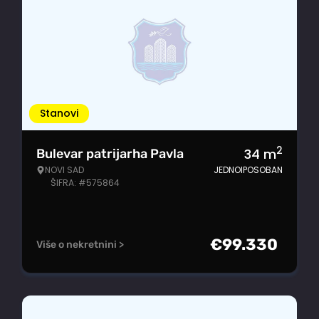
Stanovi
2
34
m
Bulevar patrijarha Pavla
NOVI SAD
JEDNOIPOSOBAN
ŠIFRA: #575864
€
99.330
Više o nekretnini >