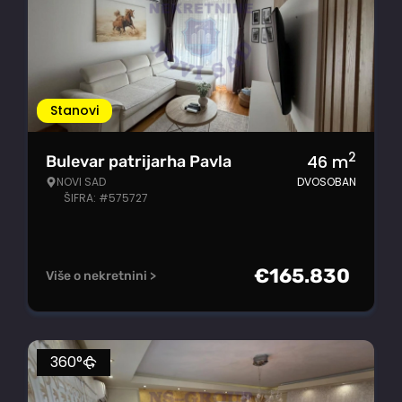
Stanovi
2
46
m
Bulevar patrijarha Pavla
NOVI SAD
DVOSOBAN
ŠIFRA: #575727
€
165.830
Više o nekretnini >
360°