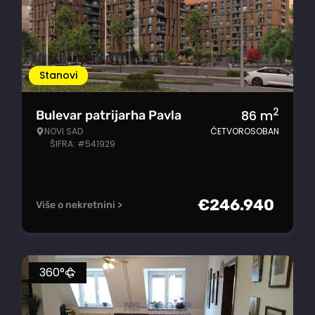
Stanovi
2
86
m
Bulevar patrijarha Pavla
NOVI SAD
ČETVOROSOBAN
ŠIFRA: #541929
€
246.940
Više o nekretnini >
360°