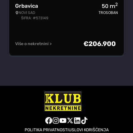
2
50
m
Grbavica
NOVI SAD
TROSOBAN
ŠIFRA: #573149
€
206.900
Više o nekretnini >
POLITIKA PRIVATNOSTI
USLOVI KORIŠĆENJA