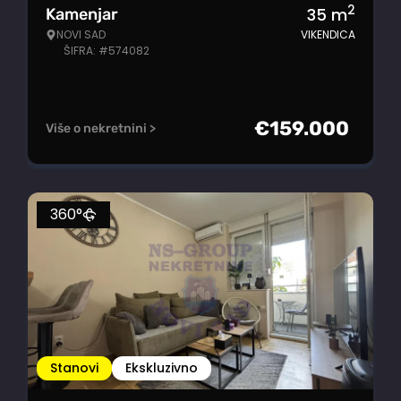
2
35
m
Kamenjar
NOVI SAD
VIKENDICA
ŠIFRA: #574082
€
159.000
Više o nekretnini >
360°
Stanovi
Ekskluzivno