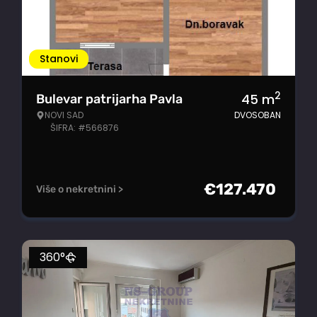
Stanovi
2
45
m
Bulevar patrijarha Pavla
NOVI SAD
DVOSOBAN
ŠIFRA: #566876
€
127.470
Više o nekretnini >
360°