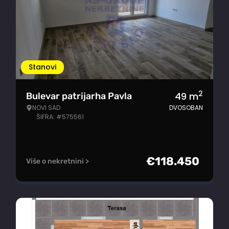
Stanovi
2
49
m
Bulevar patrijarha Pavla
NOVI SAD
DVOSOBAN
ŠIFRA: #575561
€
118.450
Više o nekretnini >