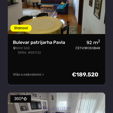
Stanovi
2
92
m
Bulevar patrijarha Pavla
NOVI SAD
ČETVOROSOBAN
ŠIFRA: #551723
€
189.520
Više o nekretnini >
360°