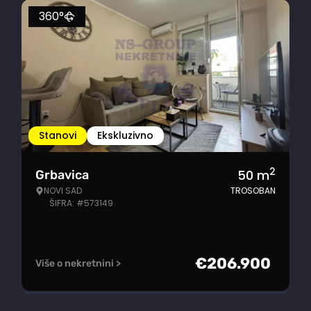
360°
Stanovi
Ekskluzivno
2
50
m
Grbavica
NOVI SAD
TROSOBAN
ŠIFRA: #573149
€
206.900
Više o nekretnini >