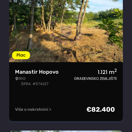
Plac
2
1.121
m
Manastir Hopovo
IRIG
GRAĐEVINSKO ZEMLJIŠTE
ŠIFRA: #574237
€
82.400
Više o nekretnini >