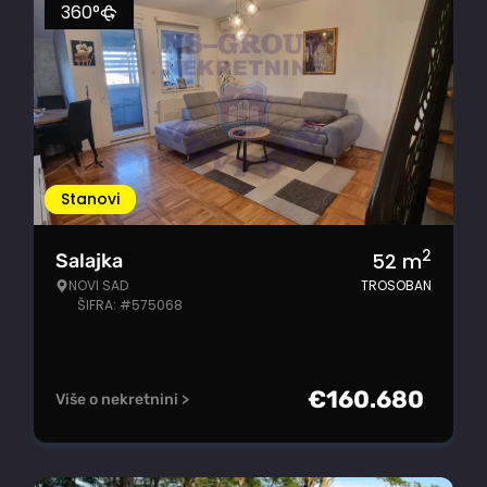
360°
Stanovi
2
52
m
Salajka
NOVI SAD
TROSOBAN
ŠIFRA: #575068
€
160.680
Više o nekretnini >