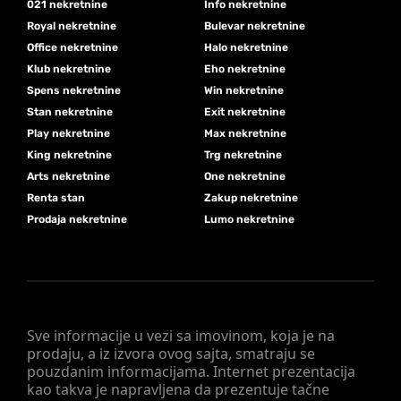
021 nekretnine
Info nekretnine
Royal nekretnine
Bulevar nekretnine
Office nekretnine
Halo nekretnine
Klub nekretnine
Eho nekretnine
Spens nekretnine
Win nekretnine
Stan nekretnine
Exit nekretnine
Play nekretnine
Max nekretnine
King nekretnine
Trg nekretnine
Arts nekretnine
One nekretnine
Renta stan
Zakup nekretnine
Prodaja nekretnine
Lumo nekretnine
Sve informacije u vezi sa imovinom, koja je na
prodaju, a iz izvora ovog sajta, smatraju se
pouzdanim informacijama. Internet prezentacija
kao takva je napravljena da prezentuje tačne