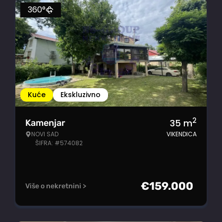
360°
Kuće
Ekskluzivno
2
35
m
Kamenjar
NOVI SAD
VIKENDICA
ŠIFRA: #574082
€
159.000
Više o nekretnini >