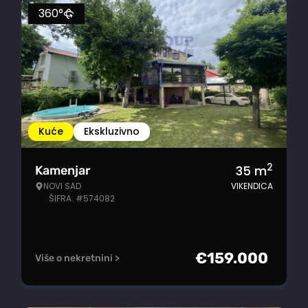
360°
Kuće
Ekskluzivno
2
35
m
Kamenjar
NOVI SAD
VIKENDICA
ŠIFRA: #574082
€
159.000
Više o nekretnini >