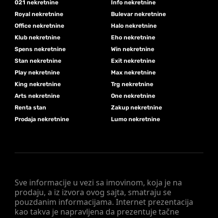
021 nekretnine
Info nekretnine
Royal nekretnine
Bulevar nekretnine
Office nekretnine
Halo nekretnine
Klub nekretnine
Eho nekretnine
Spens nekretnine
Win nekretnine
Stan nekretnine
Exit nekretnine
Play nekretnine
Max nekretnine
King nekretnine
Trg nekretnine
Arts nekretnine
One nekretnine
Renta stan
Zakup nekretnine
Prodaja nekretnine
Lumo nekretnine
Sve informacije u vezi sa imovinom, koja je na
prodaju, a iz izvora ovog sajta, smatraju se
pouzdanim informacijama. Internet prezentacija
kao takva je napravljena da prezentuje tačne