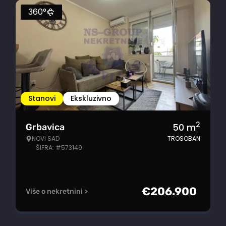
360°
Stanovi
Ekskluzivno
2
50
m
Grbavica
NOVI SAD
TROSOBAN
ŠIFRA: #573149
€
206.900
Više o nekretnini >