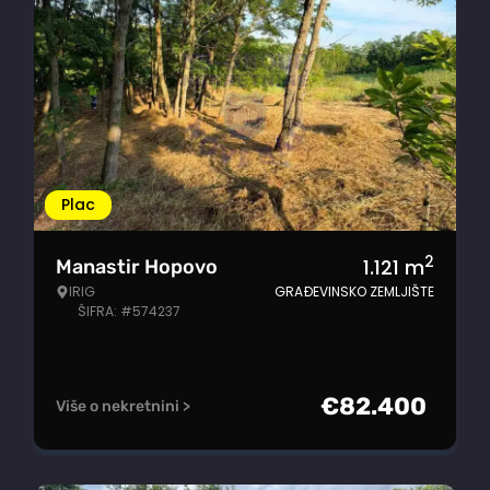
Plac
2
1.121
m
Manastir Hopovo
IRIG
GRAĐEVINSKO ZEMLJIŠTE
ŠIFRA: #574237
€
82.400
Više o nekretnini >