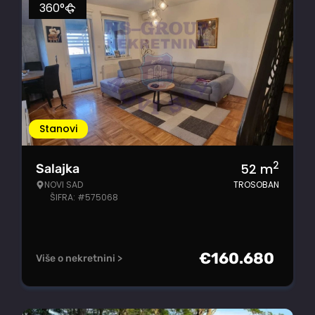
360°
Stanovi
2
52
m
Salajka
NOVI SAD
TROSOBAN
ŠIFRA: #575068
€
160.680
Više o nekretnini >