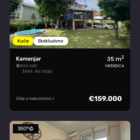
Kuće
Ekskluzivno
2
35
m
Kamenjar
NOVI SAD
VIKENDICA
ŠIFRA: #574082
€
159.000
Više o nekretnini >
360°