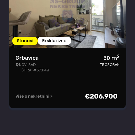
Stanovi
Ekskluzivno
2
50
m
Grbavica
NOVI SAD
TROSOBAN
ŠIFRA: #573149
€
206.900
Više o nekretnini >