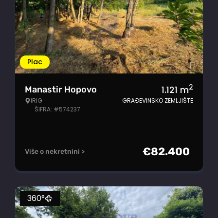
Plac
2
1.121
m
Manastir Hopovo
IRIG
GRAĐEVINSKO ZEMLJIŠTE
ŠIFRA: #574237
€
82.400
Više o nekretnini >
360°