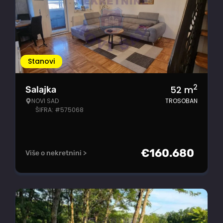
Stanovi
2
52
m
Salajka
NOVI SAD
TROSOBAN
ŠIFRA: #575068
€
160.680
Više o nekretnini >