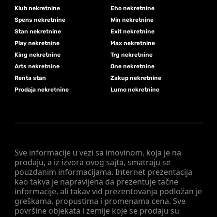
Klub nekretnine
Eho nekretnine
Spens nekretnine
Win nekretnine
Stan nekretnine
Exit nekretnine
Play nekretnine
Max nekretnine
King nekretnine
Trg nekretnine
Arts nekretnine
One nekretnine
Renta stan
Zakup nekretnine
Prodaja nekretnine
Lumo nekretnine
Sve informacije u vezi sa imovinom, koja je na
prodaju, a iz izvora ovog sajta, smatraju se
pouzdanim informacijama. Internet prezentacija
kao takva je napravljena da prezentuje tačne
informacije, ali takav vid prezentovanja podložan je
greškama, propustima i promenama cena. Sve
površine objekata i zemlje koje se prodaju su