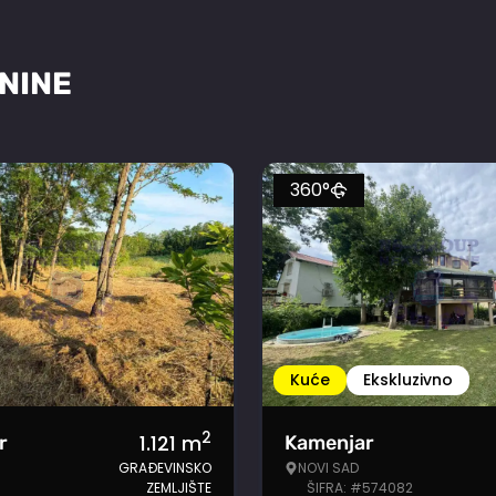
NINE
360°
Kuće
Ekskluzivno
2
1.121
m
r
Kamenjar
GRAĐEVINSKO
NOVI SAD
ZEMLJIŠTE
ŠIFRA: #574082