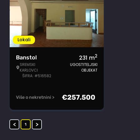
Lokali
2
231
m
Banstol
SREMSKI
UGOSTITELJSKI
KARLOVCI
OBJEKAT
ŠIFRA: #516582
€
257.500
Više o nekretnini >
<
>
1