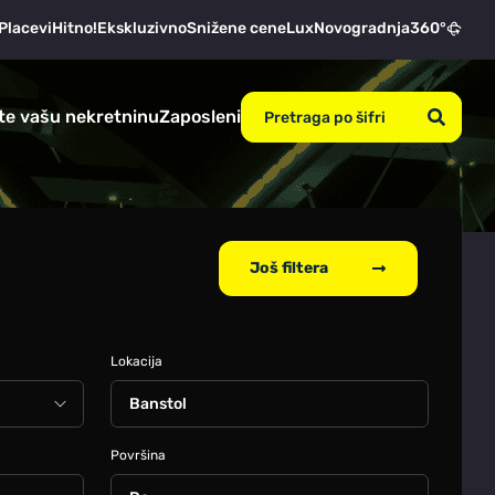
Placevi
Hitno!
Ekskluzivno
Snižene cene
Lux
Novogradnja
360°
te vašu nekretninu
Zaposleni
Još filtera
Lokacija
Banstol
Površina