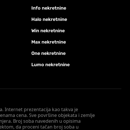
Info nekretnine
Halo nekretnine
Win nekretnine
Max nekretnine
One nekretnine
Lumo nekretnine
. Internet prezentacija kao takva je
menama cena. Sve površine objekata i zemlje
injera. Broj soba navedenih u opisima
tektom, da proceni tačan broj soba u