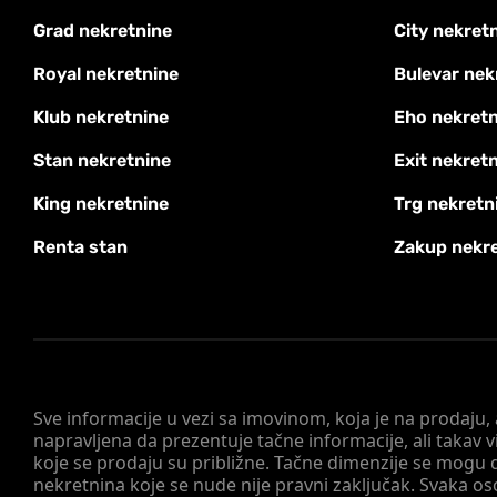
Grad nekretnine
City nekret
Royal nekretnine
Bulevar nek
Klub nekretnine
Eho nekretn
Stan nekretnine
Exit nekret
King nekretnine
Trg nekretn
Renta stan
Zakup nekr
Sve informacije u vezi sa imovinom, koja je na prodaju,
napravljena da prezentuje tačne informacije, ali taka
koje se prodaju su približne. Tačne dimenzije se mogu d
nekretnina koje se nude nije pravni zaključak. Svaka o