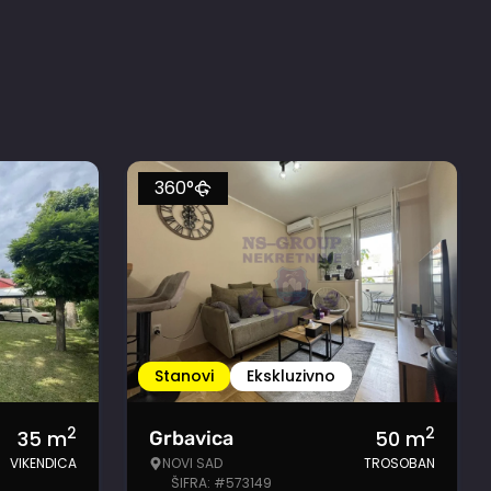
360°
Stanovi
Ekskluzivno
2
2
35
m
50
m
Grbavica
VIKENDICA
NOVI SAD
TROSOBAN
ŠIFRA: #573149