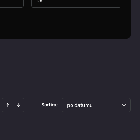
Sortiraj
:
po datumu