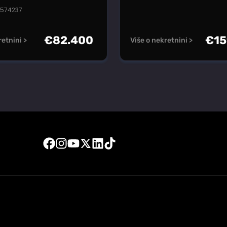
#574237
€
82.400
€
15
retnini >
Više o nekretnini >