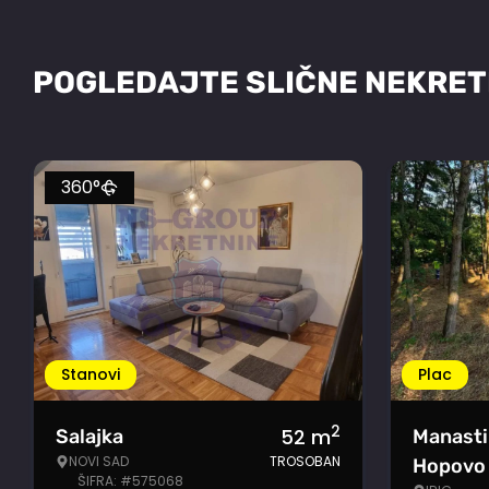
POGLEDAJTE SLIČNE NEKRET
360°
Stanovi
Plac
2
52
m
Salajka
Manasti
NOVI SAD
TROSOBAN
Hopovo
ŠIFRA: #575068