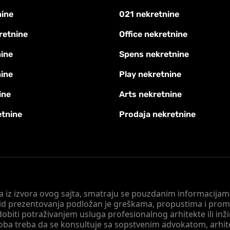
nine
021 nekretnine
retnine
Office nekretnine
ine
Spens nekretnine
nine
Play nekretnine
ine
Arts nekretnine
etnine
Prodaja nekretnine
 a iz izvora ovog sajta, smatraju se pouzdanim informacijama
v vid prezentovanja podložan je greškama, propustima i pro
obiti potraživanjem usluga profesionalnog arhitekte ili inž
soba treba da se konsultuje sa sopstvenim advokatom, arhi