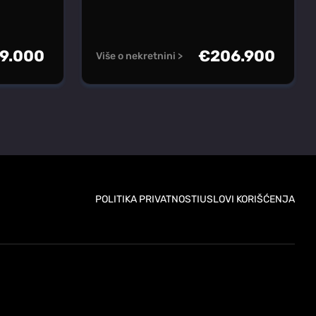
9.000
€
206.900
Više o nekretnini >
POLITIKA PRIVATNOSTI
USLOVI KORIŠĆENJA