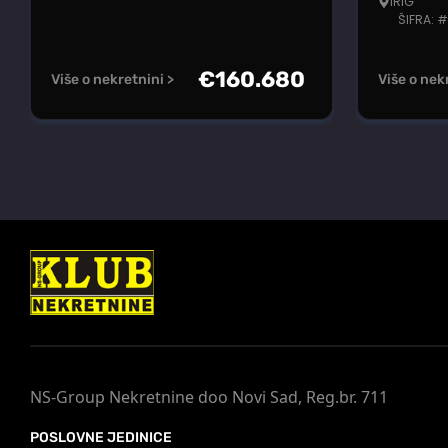
IRIG
ŠIFRA: 
€
160.680
Više o nekretnini >
Više o nek
NS-Group Nekretnine doo Novi Sad, Reg.br. 711
POSLOVNE JEDINICE