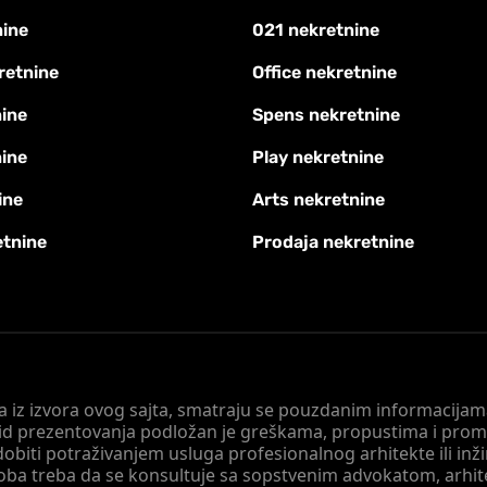
nine
021 nekretnine
retnine
Office nekretnine
ine
Spens nekretnine
nine
Play nekretnine
ine
Arts nekretnine
etnine
Prodaja nekretnine
 a iz izvora ovog sajta, smatraju se pouzdanim informacijama
v vid prezentovanja podložan je greškama, propustima i pro
obiti potraživanjem usluga profesionalnog arhitekte ili inž
soba treba da se konsultuje sa sopstvenim advokatom, arhi