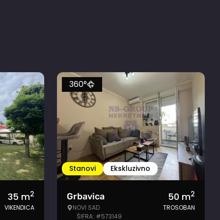
360°
Stanovi
Ekskluzivno
2
2
35
m
50
m
Grbavica
VIKENDICA
NOVI SAD
TROSOBAN
ŠIFRA: #573149