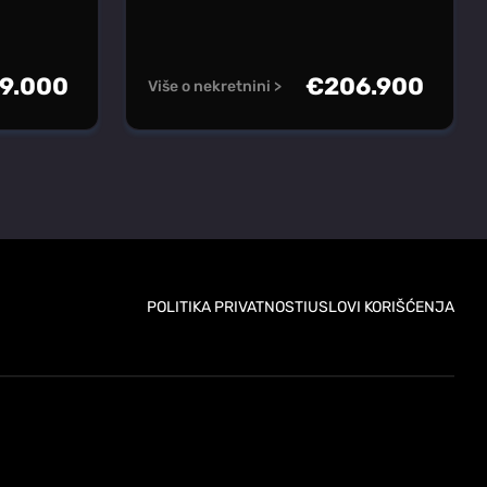
9.000
€
206.900
Više o nekretnini >
POLITIKA PRIVATNOSTI
USLOVI KORIŠĆENJA