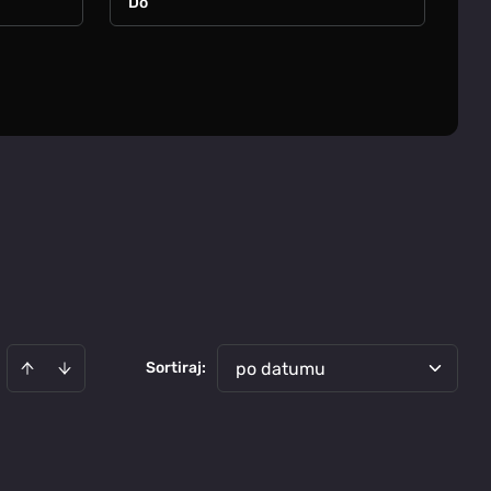
Sortiraj
:
po datumu