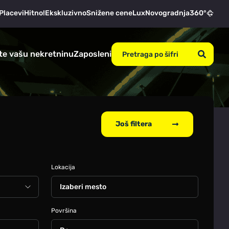
Placevi
Hitno!
Ekskluzivno
Snižene cene
Lux
Novogradnja
360°
te vašu nekretninu
Zaposleni
Još filtera
Lokacija
Izaberi mesto
Površina