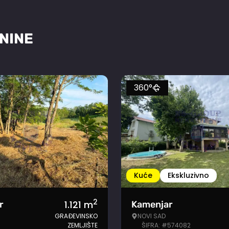
NINE
360°
Kuće
Ekskluzivno
2
1.121
m
r
Kamenjar
GRAĐEVINSKO
NOVI SAD
ZEMLJIŠTE
ŠIFRA: #574082