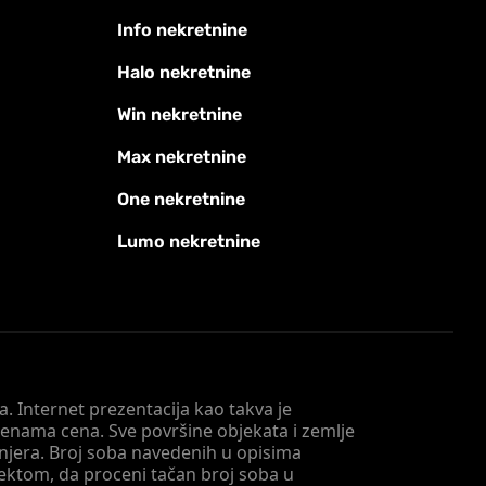
Info nekretnine
Halo nekretnine
Win nekretnine
Max nekretnine
One nekretnine
Lumo nekretnine
. Internet prezentacija kao takva je
menama cena. Sve površine objekata i zemlje
injera. Broj soba navedenih u opisima
tektom, da proceni tačan broj soba u