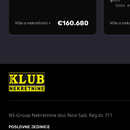
IRIG
ŠIFRA: 
€
160.680
Više o nekretnini >
Više o nek
NS-Group Nekretnine doo Novi Sad, Reg.br. 711
POSLOVNE JEDINICE