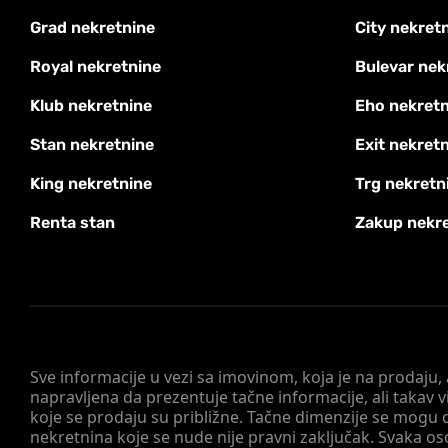
Grad nekretnine
City nekret
Royal nekretnine
Bulevar nek
Klub nekretnine
Eho nekretn
Stan nekretnine
Exit nekret
King nekretnine
Trg nekretn
Renta stan
Zakup nekr
Sve informacije u vezi sa imovinom, koja je na prodaju,
napravljena da prezentuje tačne informacije, ali taka
koje se prodaju su približne. Tačne dimenzije se mogu d
nekretnina koje se nude nije pravni zaključak. Svaka o