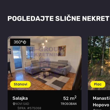
POGLEDAJTE SLIČNE NEKRET
360°
Stanovi
Plac
2
52
m
Salajka
Manasti
NOVI SAD
TROSOBAN
Hopovo
ŠIFRA: #575068