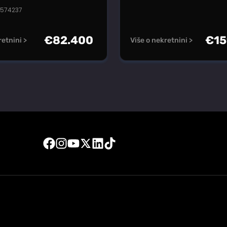
#574237
€
82.400
€
15
retnini >
Više o nekretnini >