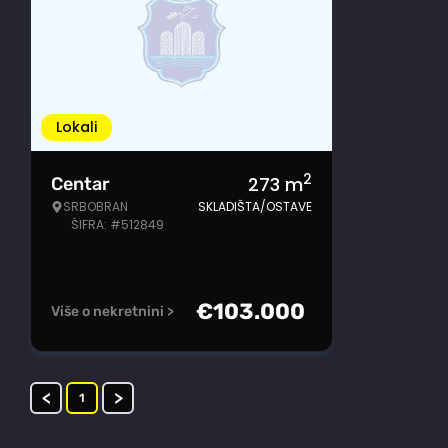
Lokali
2
273
m
Centar
SRBOBRAN
SKLADIŠTA/OSTAVE
ŠIFRA: #512849
€
103.000
Više o nekretnini >
<
>
1