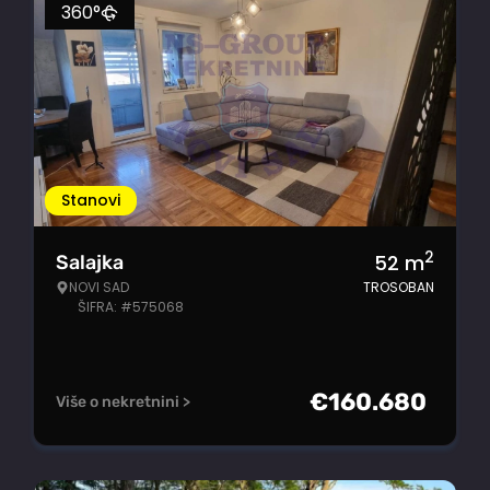
360°
Stanovi
2
52
m
Salajka
NOVI SAD
TROSOBAN
ŠIFRA: #575068
€
160.680
Više o nekretnini >