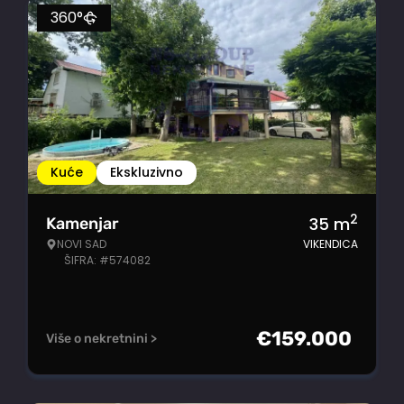
360°
Kuće
Ekskluzivno
2
35
m
Kamenjar
NOVI SAD
VIKENDICA
ŠIFRA: #574082
€
159.000
Više o nekretnini >