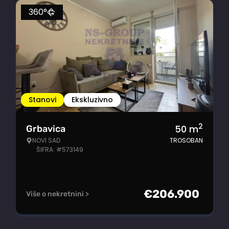
360°
Stanovi
Ekskluzivno
2
50
m
Grbavica
NOVI SAD
TROSOBAN
ŠIFRA: #573149
€
206.900
Više o nekretnini >