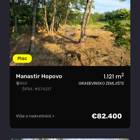
Plac
2
1.121
m
Manastir Hopovo
IRIG
GRAĐEVINSKO ZEMLJIŠTE
ŠIFRA: #574237
€
82.400
Više o nekretnini >