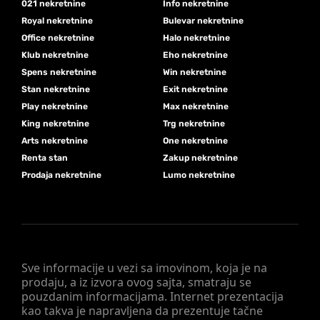
021 nekretnine
Info nekretnine
Royal nekretnine
Bulevar nekretnine
Office nekretnine
Halo nekretnine
Klub nekretnine
Eho nekretnine
Spens nekretnine
Win nekretnine
Stan nekretnine
Exit nekretnine
Play nekretnine
Max nekretnine
King nekretnine
Trg nekretnine
Arts nekretnine
One nekretnine
Renta stan
Zakup nekretnine
Prodaja nekretnine
Lumo nekretnine
Sve informacije u vezi sa imovinom, koja je na
prodaju, a iz izvora ovog sajta, smatraju se
pouzdanim informacijama. Internet prezentacija
kao takva je napravljena da prezentuje tačne