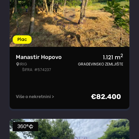
Plac
2
1.121
m
Manastir Hopovo
IRIG
GRAĐEVINSKO ZEMLJIŠTE
ŠIFRA: #574237
€
82.400
Više o nekretnini >
360°