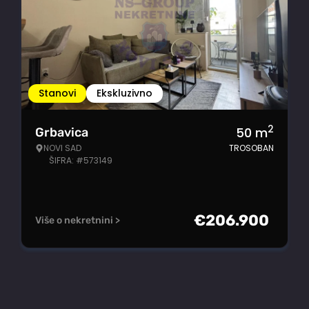
Stanovi
Ekskluzivno
2
50
m
Grbavica
NOVI SAD
TROSOBAN
ŠIFRA: #573149
€
206.900
Više o nekretnini >