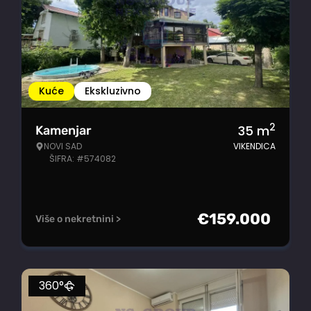
Kuće
Ekskluzivno
2
35
m
Kamenjar
NOVI SAD
VIKENDICA
ŠIFRA: #574082
€
159.000
Više o nekretnini >
360°