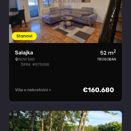
Stanovi
2
52
m
Salajka
NOVI SAD
TROSOBAN
ŠIFRA: #575068
€
160.680
Više o nekretnini >