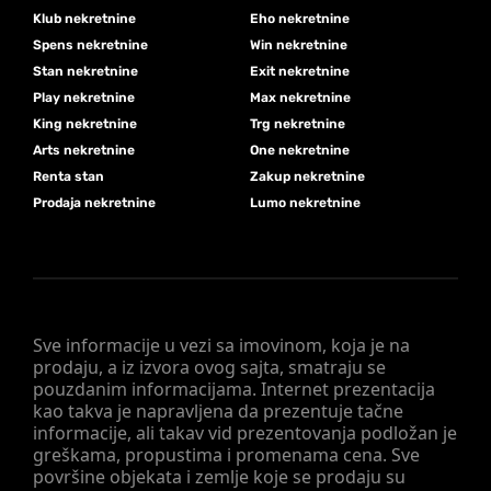
Klub nekretnine
Eho nekretnine
Spens nekretnine
Win nekretnine
Stan nekretnine
Exit nekretnine
Play nekretnine
Max nekretnine
King nekretnine
Trg nekretnine
Arts nekretnine
One nekretnine
Renta stan
Zakup nekretnine
Prodaja nekretnine
Lumo nekretnine
Sve informacije u vezi sa imovinom, koja je na
prodaju, a iz izvora ovog sajta, smatraju se
pouzdanim informacijama. Internet prezentacija
kao takva je napravljena da prezentuje tačne
informacije, ali takav vid prezentovanja podložan je
greškama, propustima i promenama cena. Sve
površine objekata i zemlje koje se prodaju su