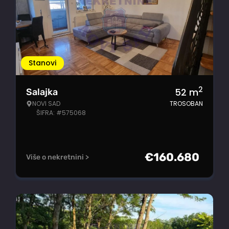
Stanovi
2
52
m
Salajka
NOVI SAD
TROSOBAN
ŠIFRA: #575068
€
160.680
Više o nekretnini >