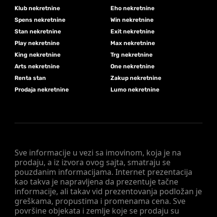
Klub nekretnine
Eho nekretnine
Spens nekretnine
Win nekretnine
Stan nekretnine
Exit nekretnine
Play nekretnine
Max nekretnine
King nekretnine
Trg nekretnine
Arts nekretnine
One nekretnine
Renta stan
Zakup nekretnine
Prodaja nekretnine
Lumo nekretnine
Sve informacije u vezi sa imovinom, koja je na
prodaju, a iz izvora ovog sajta, smatraju se
pouzdanim informacijama. Internet prezentacija
kao takva je napravljena da prezentuje tačne
informacije, ali takav vid prezentovanja podložan je
greškama, propustima i promenama cena. Sve
površine objekata i zemlje koje se prodaju su