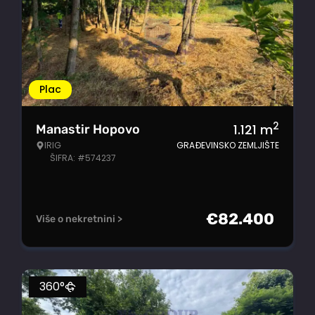
Plac
2
1.121
m
Manastir Hopovo
IRIG
GRAĐEVINSKO ZEMLJIŠTE
ŠIFRA: #574237
€
82.400
Više o nekretnini >
360°