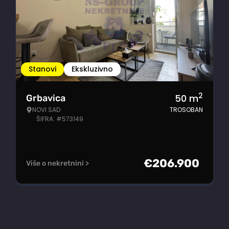
Stanovi
Ekskluzivno
2
50
m
Grbavica
NOVI SAD
TROSOBAN
ŠIFRA: #573149
€
206.900
Više o nekretnini >