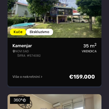
Kuće
Ekskluzivno
2
35
m
Kamenjar
NOVI SAD
VIKENDICA
ŠIFRA: #574082
€
159.000
Više o nekretnini >
360°