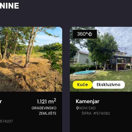
NINE
360°
Kuće
Ekskluzivno
2
1.121
m
r
Kamenjar
GRAĐEVINSKO
NOVI SAD
ZEMLJIŠTE
ŠIFRA: #574082
#574237