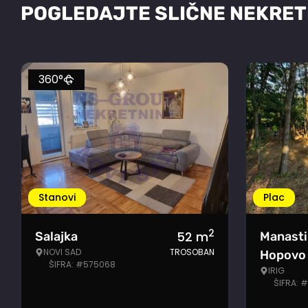
POGLEDAJTE SLIČNE NEKRET
360°
Stanovi
Plac
2
52
m
Salajka
Manasti
NOVI SAD
TROSOBAN
Hopovo
ŠIFRA: #575068
IRIG
ŠIFRA: 