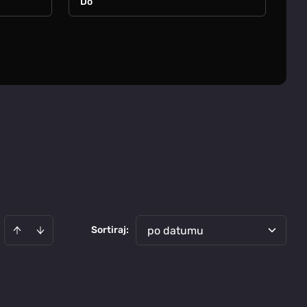
Sortiraj
:
po datumu