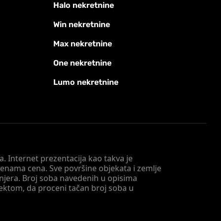
Halo nekretnine
Win nekretnine
Max nekretnine
One nekretnine
Lumo nekretnine
. Internet prezentacija kao takva je
menama cena. Sve površine objekata i zemlje
injera. Broj soba navedenih u opisima
tektom, da proceni tačan broj soba u