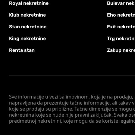
Royal nekretnine
Bulevar nek
Klub nekretnine
Eho nekretn
Stan nekretnine
Exit nekret
King nekretnine
Trg nekretn
Renta stan
Zakup nekr
Sve informacije u vezi sa imovinom, koja je na prodaju,
napravljena da prezentuje tačne informacije, ali taka
koje se prodaju su približne. Tačne dimenzije se mogu d
nekretnina koje se nude nije pravni zaključak. Svaka o
predmetnoj nekretnini, koje mogu da se koriste legaln