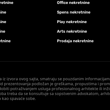
retnine
Office nekretnine
ine
Spens nekretnine
nine
Play nekretnine
ine
Arts nekretnine
etnine
Prodaja nekretnine
 a iz izvora ovog sajta, smatraju se pouzdanim informacijama
v vid prezentovanja podložan je greškama, propustima i pro
obiti potraživanjem usluga profesionalnog arhitekte ili inž
soba treba da se konsultuje sa sopstvenim advokatom, arhi
o kao spavaće sobe.