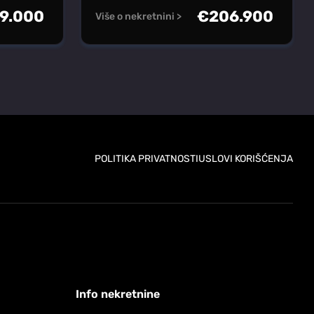
9.000
€
206.900
Više o nekretnini >
POLITIKA PRIVATNOSTI
USLOVI KORIŠĆENJA
Info nekretnine