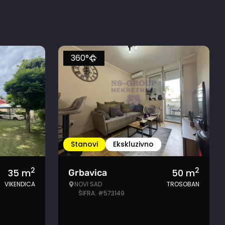
360°
Stanovi
Ekskluzivno
2
2
35
m
50
m
Grbavica
VIKENDICA
NOVI SAD
TROSOBAN
ŠIFRA: #573149