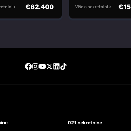
€
82.400
€
15
retnini >
Više o nekretnini >
nine
021 nekretnine