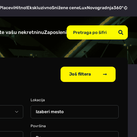
Placevi
Hitno!
Ekskluzivno
Snižene cene
Lux
Novogradnja
360°
te vašu nekretninu
Zaposleni
Još filtera
Lokacija
Izaberi mesto
Površina