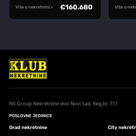
€
160.680
Više o nekretnini >
Više o nek
NS-Group Nekretnine doo Novi Sad, Reg.br. 711
POSLOVNE JEDINICE
Grad nekretnine
City nekret