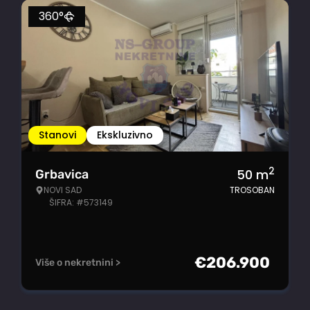
360°
Stanovi
Ekskluzivno
2
50
m
Grbavica
NOVI SAD
TROSOBAN
ŠIFRA: #573149
€
206.900
Više o nekretnini >