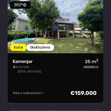
360°
Kuće
Ekskluzivno
2
35
m
Kamenjar
NOVI SAD
VIKENDICA
ŠIFRA: #574082
€
159.000
Više o nekretnini >