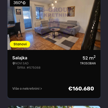
360°
Stanovi
2
52
m
Salajka
NOVI SAD
TROSOBAN
ŠIFRA: #575068
€
160.680
Više o nekretnini >