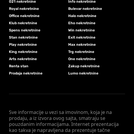
021 nekretnine
Info nekretnine
Royal nekretnine
Bulevar nekretnine
Office nekretnine
Halo nekretnine
Klub nekretnine
Eho nekretnine
Spens nekretnine
Win nekretnine
Stan nekretnine
Exit nekretnine
Play nekretnine
Max nekretnine
King nekretnine
Trg nekretnine
Arts nekretnine
One nekretnine
Renta stan
Zakup nekretnine
Prodaja nekretnine
Lumo nekretnine
Sve informacije u vezi sa imovinom, koja je na
prodaju, a iz izvora ovog sajta, smatraju se
pouzdanim informacijama. Internet prezentacija
kao takva je napravljena da prezentuje tačne