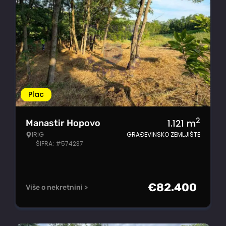
Plac
2
1.121
m
Manastir Hopovo
IRIG
GRAĐEVINSKO ZEMLJIŠTE
ŠIFRA: #574237
€
82.400
Više o nekretnini >