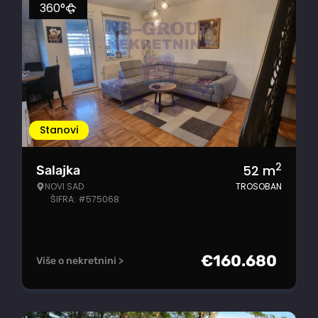
360°
Stanovi
2
52
m
Salajka
NOVI SAD
TROSOBAN
ŠIFRA: #575068
€
160.680
Više o nekretnini >