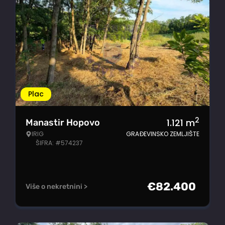
Plac
2
1.121
m
Manastir Hopovo
IRIG
GRAĐEVINSKO ZEMLJIŠTE
ŠIFRA: #574237
€
82.400
Više o nekretnini >