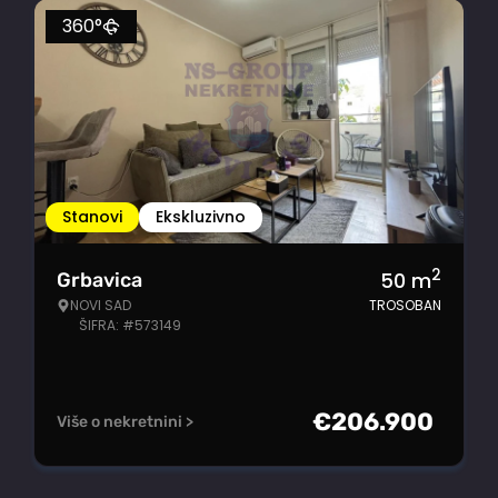
360°
Stanovi
Ekskluzivno
2
50
m
Grbavica
NOVI SAD
TROSOBAN
ŠIFRA: #573149
€
206.900
Više o nekretnini >