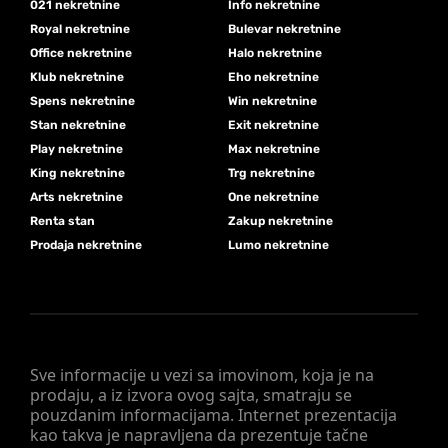
021 nekretnine
Info nekretnine
Royal nekretnine
Bulevar nekretnine
Office nekretnine
Halo nekretnine
Klub nekretnine
Eho nekretnine
Spens nekretnine
Win nekretnine
Stan nekretnine
Exit nekretnine
Play nekretnine
Max nekretnine
King nekretnine
Trg nekretnine
Arts nekretnine
One nekretnine
Renta stan
Zakup nekretnine
Prodaja nekretnine
Lumo nekretnine
Sve informacije u vezi sa imovinom, koja je na
prodaju, a iz izvora ovog sajta, smatraju se
pouzdanim informacijama. Internet prezentacija
kao takva je napravljena da prezentuje tačne