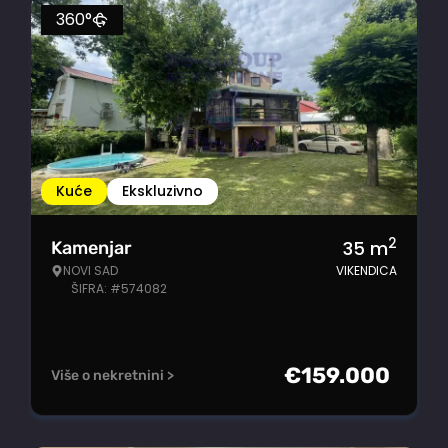
360°
Kuće
Ekskluzivno
2
35
m
Kamenjar
NOVI SAD
VIKENDICA
ŠIFRA: #574082
€
159.000
Više o nekretnini >