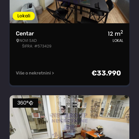
Lokali
2
12
m
Centar
NOVI SAD
LOKAL
ŠIFRA: #573429
€
33.990
Više o nekretnini >
360°