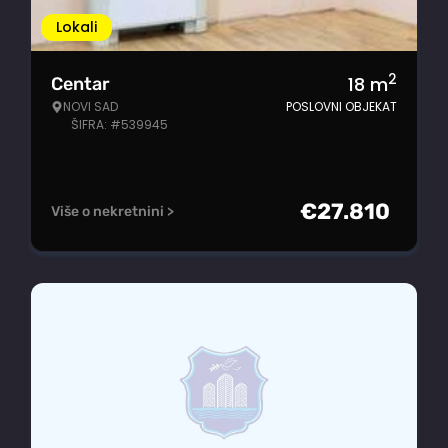
Lokali
2
18
m
Centar
NOVI SAD
POSLOVNI OBJEKAT
ŠIFRA: #539945
€
27.810
Više o nekretnini >