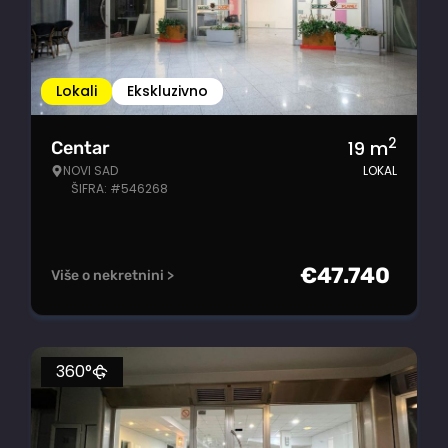
Lokali
Ekskluzivno
2
19
m
Centar
NOVI SAD
LOKAL
ŠIFRA: #546268
€
47.740
Više o nekretnini >
360°