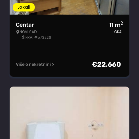
Lokali
2
11
m
Centar
NOVI SAD
LOKAL
ŠIFRA: #573226
€
22.660
Više o nekretnini >