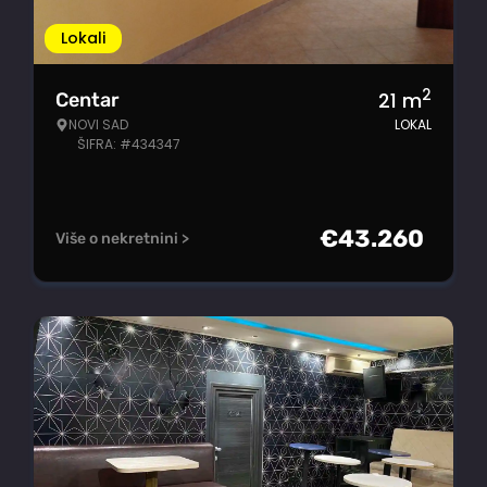
Lokali
2
21
m
Centar
NOVI SAD
LOKAL
ŠIFRA: #434347
€
43.260
Više o nekretnini >