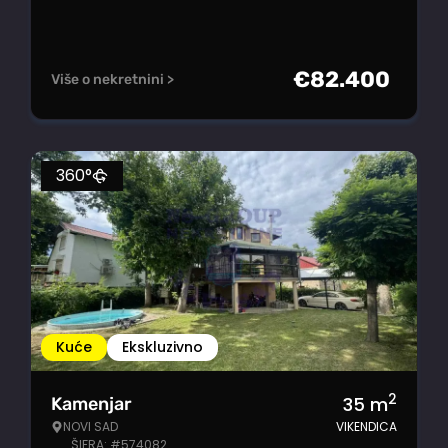
€
82.400
Više o nekretnini >
360°
Kuće
Ekskluzivno
2
35
m
Kamenjar
NOVI SAD
VIKENDICA
ŠIFRA: #574082