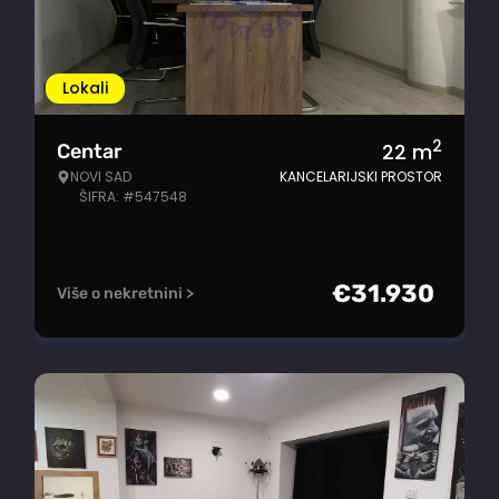
Lokali
2
22
m
Centar
NOVI SAD
KANCELARIJSKI PROSTOR
ŠIFRA: #547548
€
31.930
Više o nekretnini >