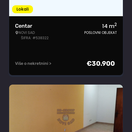
Lokali
2
14
m
Centar
NOVI SAD
POSLOVNI OBJEKAT
ŠIFRA: #538322
€
30.900
Više o nekretnini >