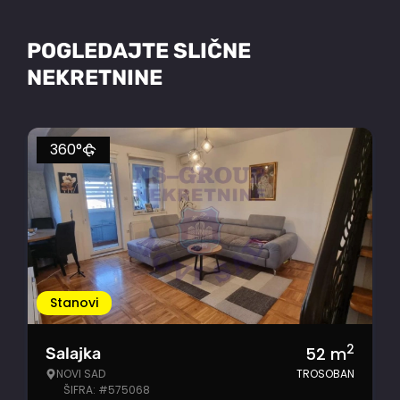
POGLEDAJTE SLIČNE
NEKRETNINE
360°
Stanovi
2
52
m
Salajka
NOVI SAD
TROSOBAN
ŠIFRA: #575068