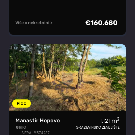
€
160.680
Više o nekretnini >
Plac
2
1.121
m
Manastir Hopovo
IRIG
GRAĐEVINSKO ZEMLJIŠTE
ŠIFRA: #574237