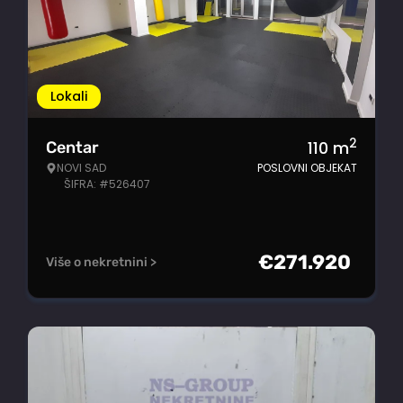
Lokali
2
110
m
Centar
NOVI SAD
POSLOVNI OBJEKAT
ŠIFRA: #526407
€
271.920
Više o nekretnini >