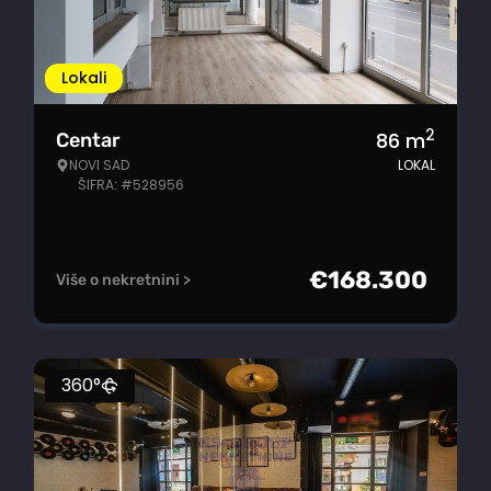
Lokali
2
86
m
Centar
NOVI SAD
LOKAL
ŠIFRA: #528956
€
168.300
Više o nekretnini >
360°