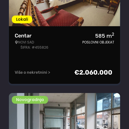
Lokali
2
585
m
Centar
NOVI SAD
POSLOVNI OBJEKAT
ŠIFRA: #455826
€
2.060.000
Više o nekretnini >
Novogradnja