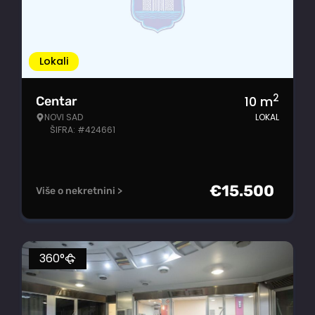
Lokali
2
10
m
Centar
NOVI SAD
LOKAL
ŠIFRA: #424661
€
15.500
Više o nekretnini >
360°