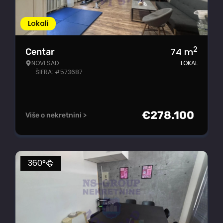
Lokali
2
74
m
Centar
NOVI SAD
LOKAL
ŠIFRA: #573687
€
278.100
Više o nekretnini >
360°