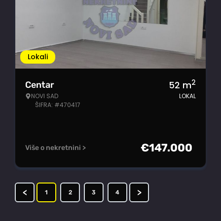
Lokali
2
52
m
Centar
NOVI SAD
LOKAL
ŠIFRA: #470417
€
147.000
Više o nekretnini >
<
>
1
2
3
4