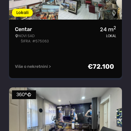
Lokali
2
24
m
Centar
NOVI SAD
LOKAL
ŠIFRA: #575063
€
72.100
Više o nekretnini >
360°