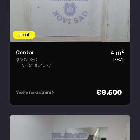
Lokali
2
4
m
Centar
NOVI SAD
LOKAL
ŠIFRA: #545177
€
8.500
Više o nekretnini >