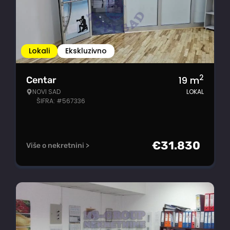
Lokali
Ekskluzivno
2
19
m
Centar
NOVI SAD
LOKAL
ŠIFRA: #567336
€
31.830
Više o nekretnini >