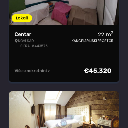
Lokali
2
22
m
Centar
NOVI SAD
KANCELARIJSKI PROSTOR
ŠIFRA: #443576
€
45.320
Više o nekretnini >