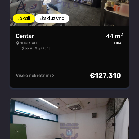
Lokali
Ekskluzivno
2
44
m
Centar
NOVI SAD
LOKAL
ŠIFRA: #572241
€
127.310
Više o nekretnini >