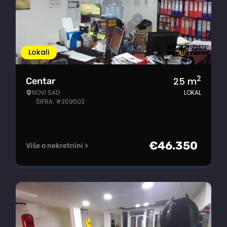
Lokali
2
25
m
Centar
NOVI SAD
LOKAL
ŠIFRA: #359503
€
46.350
Više o nekretnini >