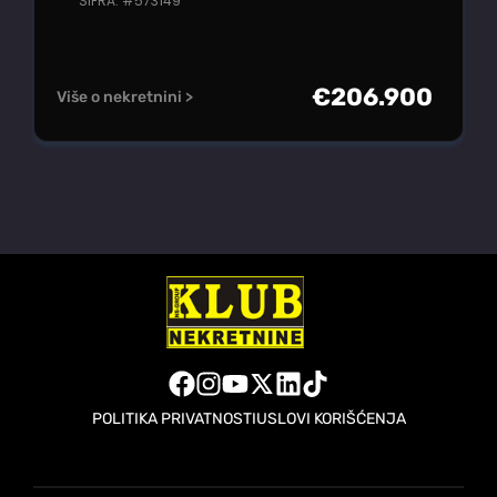
ŠIFRA: #573149
€
206.900
Više o nekretnini >
POLITIKA PRIVATNOSTI
USLOVI KORIŠĆENJA