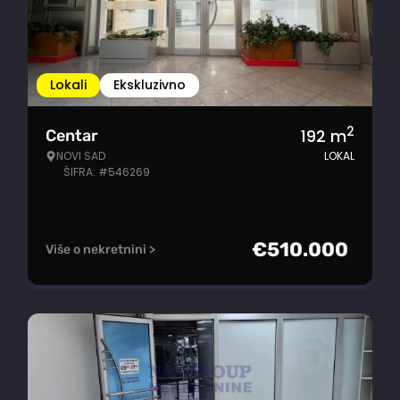
Lokali
Ekskluzivno
2
192
m
Centar
NOVI SAD
LOKAL
ŠIFRA: #546269
€
510.000
Više o nekretnini >