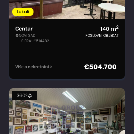
Lokali
2
140
m
Centar
NOVI SAD
POSLOVNI OBJEKAT
ŠIFRA: #514482
€
504.700
Više o nekretnini >
360°