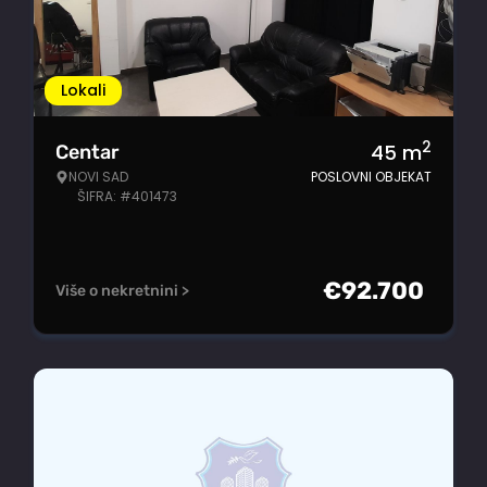
Lokali
2
45
m
Centar
NOVI SAD
POSLOVNI OBJEKAT
ŠIFRA: #401473
€
92.700
Više o nekretnini >