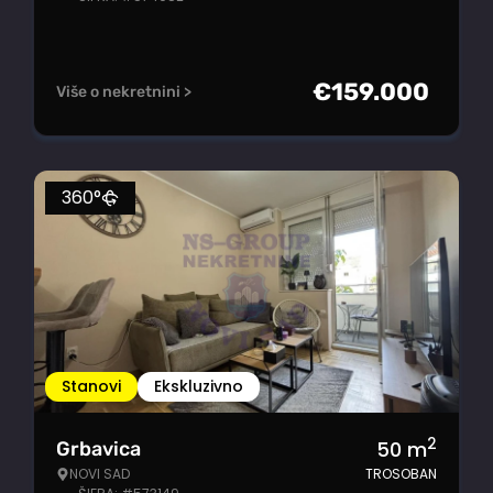
€
159.000
Više o nekretnini >
360°
Stanovi
Ekskluzivno
2
50
m
Grbavica
NOVI SAD
TROSOBAN