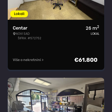
Lokali
2
26
m
Centar
NOVI SAD
LOKAL
ŠIFRA: #572752
€
61.800
Više o nekretnini >