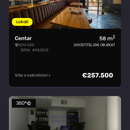
Lokali
2
58
m
Centar
NOVI SAD
UGOSTITELJSKI OBJEKAT
ŠIFRA: #562529
€
257.500
Više o nekretnini >
360°