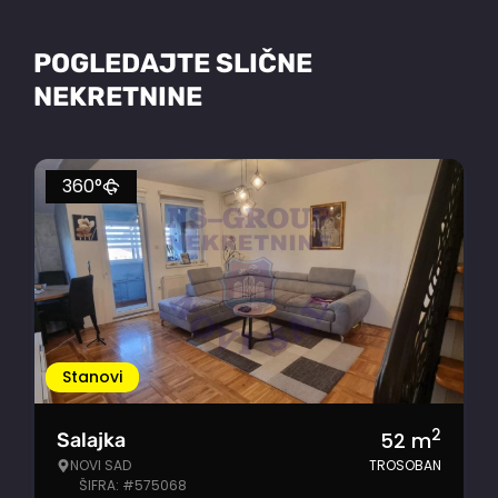
POGLEDAJTE SLIČNE
NEKRETNINE
360°
Stanovi
2
52
m
Salajka
NOVI SAD
TROSOBAN
ŠIFRA: #575068