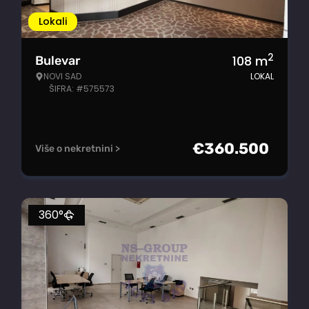
Lokali
2
108
m
Bulevar
NOVI SAD
LOKAL
ŠIFRA: #575573
€
360.500
Više o nekretnini >
360°