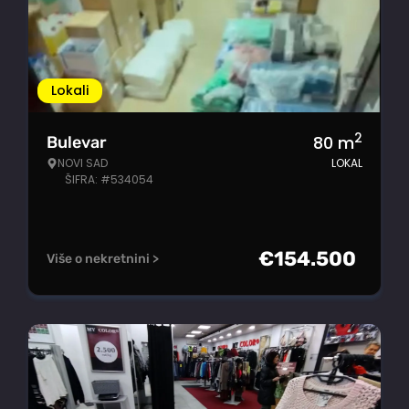
Lokali
2
80
m
Bulevar
NOVI SAD
LOKAL
ŠIFRA: #534054
€
154.500
Više o nekretnini >