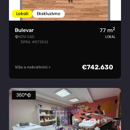
Lokali
Ekskluzivno
2
77
m
Bulevar
NOVI SAD
LOKAL
ŠIFRA: #572502
€
742.630
Više o nekretnini >
360°