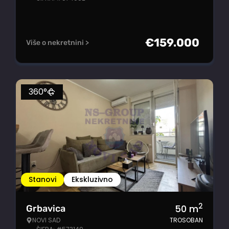
€
159.000
Više o nekretnini >
360°
Stanovi
Ekskluzivno
2
50
m
Grbavica
NOVI SAD
TROSOBAN