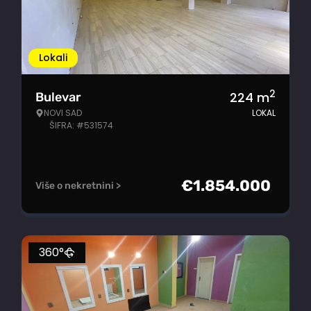
Lokali
2
224
m
Bulevar
NOVI SAD
LOKAL
ŠIFRA: #531574
€
1.854.000
Više o nekretnini >
360°