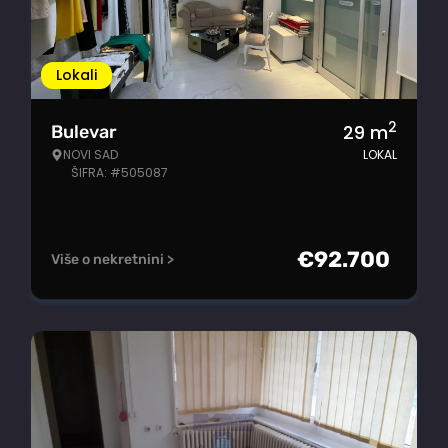
Lokali
2
29
m
Bulevar
NOVI SAD
LOKAL
ŠIFRA: #505087
€
92.700
Više o nekretnini >