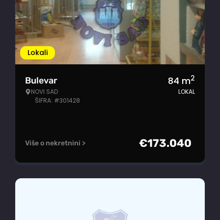
Lokali
2
84
m
Bulevar
NOVI SAD
LOKAL
ŠIFRA: #301428
€
173.040
Više o nekretnini >