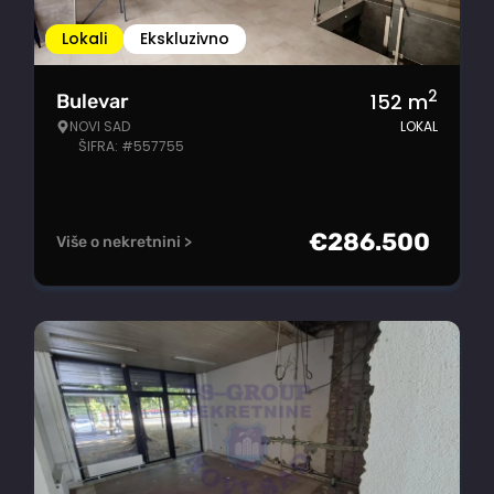
Lokali
Ekskluzivno
2
152
m
Bulevar
NOVI SAD
LOKAL
ŠIFRA: #557755
€
286.500
Više o nekretnini >