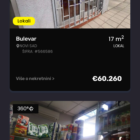
Lokali
2
17
m
Bulevar
NOVI SAD
LOKAL
ŠIFRA: #566586
€
60.260
Više o nekretnini >
360°