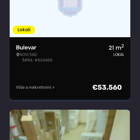
Lokali
2
21
m
Bulevar
NOVI SAD
LOKAL
ŠIFRA: #503455
€
53.560
Više o nekretnini >