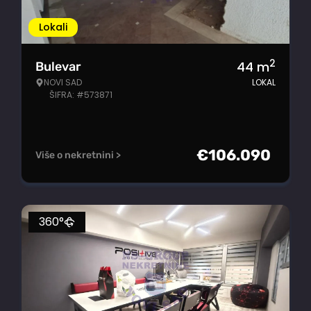
Lokali
2
44
m
Bulevar
NOVI SAD
LOKAL
ŠIFRA: #573871
€
106.090
Više o nekretnini >
360°