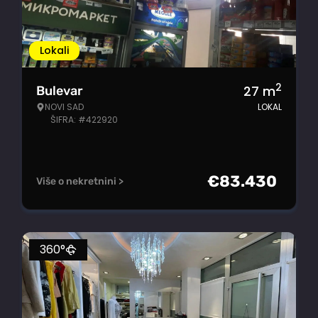
Lokali
2
27
m
Bulevar
NOVI SAD
LOKAL
ŠIFRA: #422920
€
83.430
Više o nekretnini >
360°