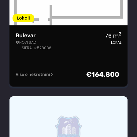
Lokali
2
76
m
Bulevar
NOVI SAD
LOKAL
ŠIFRA: #528086
€
164.800
Više o nekretnini >