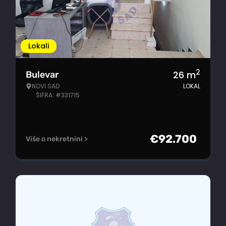
Lokali
2
26
m
Bulevar
NOVI SAD
LOKAL
ŠIFRA: #331715
€
92.700
Više o nekretnini >