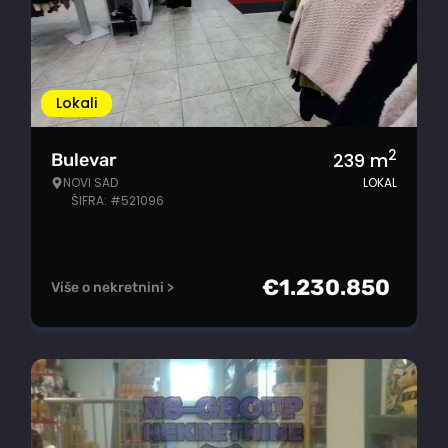
Lokali
2
239
m
Bulevar
NOVI SAD
LOKAL
ŠIFRA: #521096
€
1.230.850
Više o nekretnini >