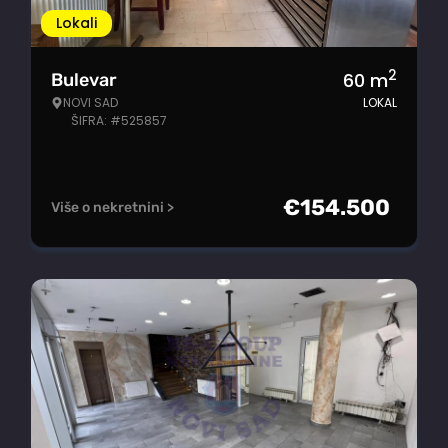
Lokali
2
60
m
Bulevar
NOVI SAD
LOKAL
ŠIFRA: #525857
€
154.500
Više o nekretnini >