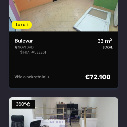
Lokali
2
33
m
Bulevar
NOVI SAD
LOKAL
ŠIFRA: #522261
€
72.100
Više o nekretnini >
360°