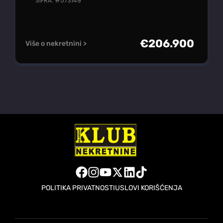
ŠIFRA: #573149
€
206.900
Više o nekretnini >
POLITIKA PRIVATNOSTI
USLOVI KORIŠĆENJA