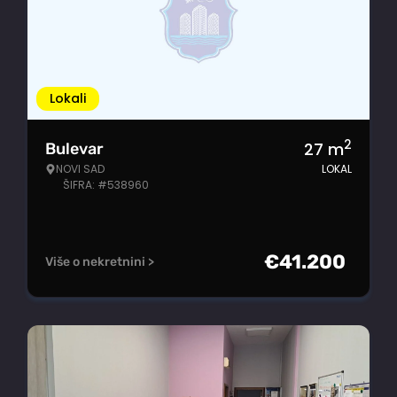
Lokali
2
27
m
Bulevar
NOVI SAD
LOKAL
ŠIFRA: #538960
€
41.200
Više o nekretnini >