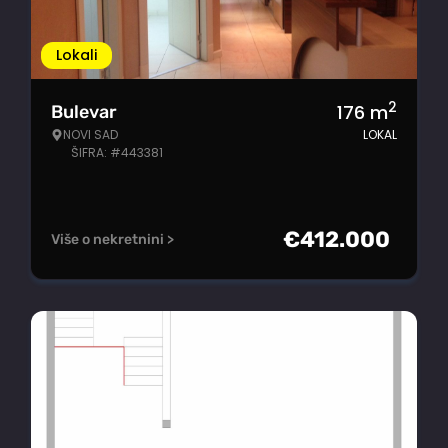
Lokali
2
176
m
Bulevar
NOVI SAD
LOKAL
ŠIFRA: #443381
€
412.000
Više o nekretnini >