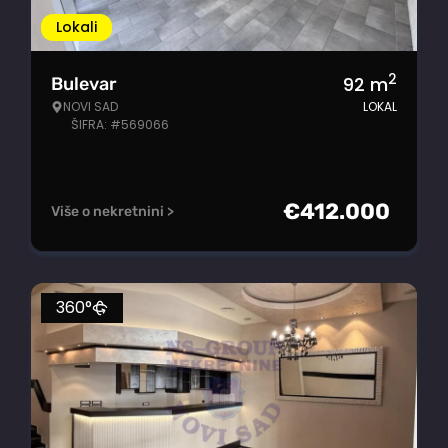
Lokali
2
92
m
Bulevar
NOVI SAD
LOKAL
ŠIFRA: #569066
€
412.000
Više o nekretnini >
360°