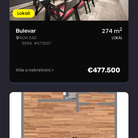
Lokali
2
274
m
Bulevar
NOVI SAD
LOKAL
ŠIFRA: #572597
€
477.500
Više o nekretnini >