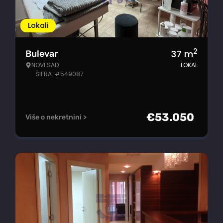
Lokali
2
37
m
Bulevar
NOVI SAD
LOKAL
ŠIFRA: #549087
€
53.050
Više o nekretnini >