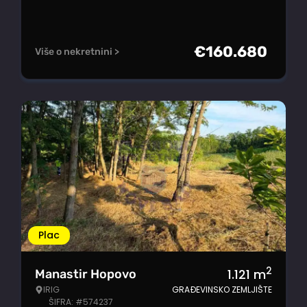
€
160.680
Više o nekretnini >
Plac
2
1.121
m
Manastir Hopovo
IRIG
GRAĐEVINSKO ZEMLJIŠTE
ŠIFRA: #574237