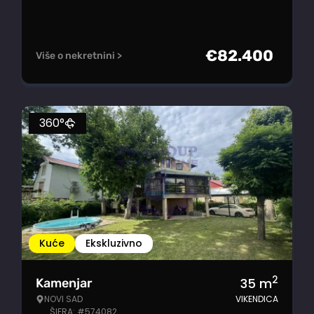
€
82.400
Više o nekretnini >
360°
Kuće
Ekskluzivno
2
35
m
Kamenjar
NOVI SAD
VIKENDICA
ŠIFRA: #574082