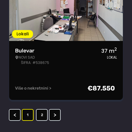
Lokali
2
37
m
Bulevar
NOVI SAD
LOKAL
ŠIFRA: #538675
€
87.550
Više o nekretnini >
<
>
1
2