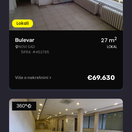
Lokali
2
27
m
Bulevar
NOVI SAD
LOKAL
ŠIFRA: #452765
€
69.630
Više o nekretnini >
360°