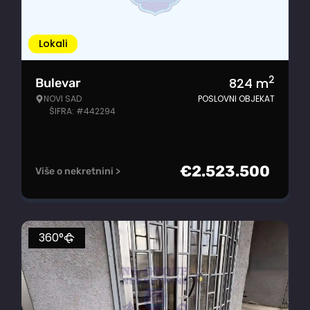
Lokali
2
824
m
Bulevar
NOVI SAD
POSLOVNI OBJEKAT
ŠIFRA: #442294
€
2.523.500
Više o nekretnini >
360°