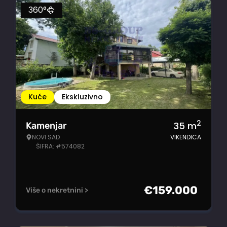
360°
Kuće
Ekskluzivno
2
35
m
Kamenjar
NOVI SAD
VIKENDICA
ŠIFRA: #574082
€
159.000
Više o nekretnini >