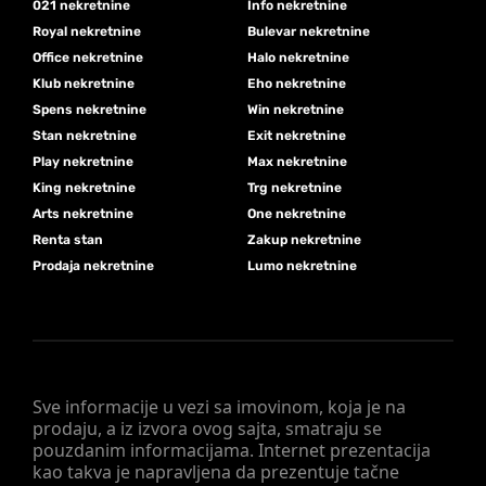
021 nekretnine
Info nekretnine
Royal nekretnine
Bulevar nekretnine
Office nekretnine
Halo nekretnine
Klub nekretnine
Eho nekretnine
Spens nekretnine
Win nekretnine
Stan nekretnine
Exit nekretnine
Play nekretnine
Max nekretnine
King nekretnine
Trg nekretnine
Arts nekretnine
One nekretnine
Renta stan
Zakup nekretnine
Prodaja nekretnine
Lumo nekretnine
Sve informacije u vezi sa imovinom, koja je na
prodaju, a iz izvora ovog sajta, smatraju se
pouzdanim informacijama. Internet prezentacija
kao takva je napravljena da prezentuje tačne