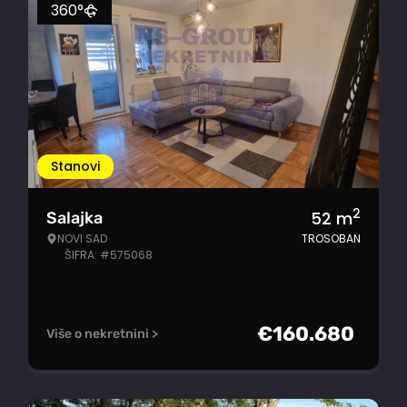
360°
Stanovi
2
52
m
Salajka
NOVI SAD
TROSOBAN
ŠIFRA: #575068
€
160.680
Više o nekretnini >