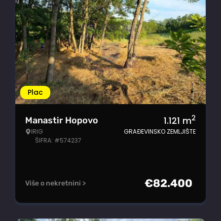
Plac
2
1.121
m
Manastir Hopovo
IRIG
GRAĐEVINSKO ZEMLJIŠTE
ŠIFRA: #574237
€
82.400
Više o nekretnini >