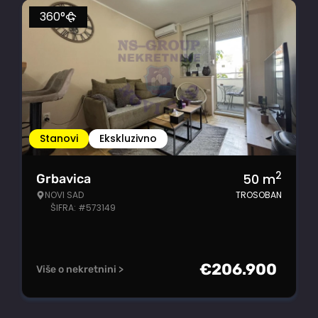
360°
Stanovi
Ekskluzivno
2
50
m
Grbavica
NOVI SAD
TROSOBAN
ŠIFRA: #573149
€
206.900
Više o nekretnini >