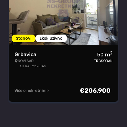
Stanovi
Ekskluzivno
2
50
m
Grbavica
NOVI SAD
TROSOBAN
ŠIFRA: #573149
€
206.900
Više o nekretnini >