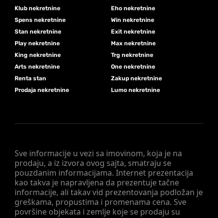
Klub nekretnine
Eho nekretnine
Spens nekretnine
Win nekretnine
Stan nekretnine
Exit nekretnine
Play nekretnine
Max nekretnine
King nekretnine
Trg nekretnine
Arts nekretnine
One nekretnine
Renta stan
Zakup nekretnine
Prodaja nekretnine
Lumo nekretnine
Sve informacije u vezi sa imovinom, koja je na
prodaju, a iz izvora ovog sajta, smatraju se
pouzdanim informacijama. Internet prezentacija
kao takva je napravljena da prezentuje tačne
informacije, ali takav vid prezentovanja podložan je
greškama, propustima i promenama cena. Sve
površine objekata i zemlje koje se prodaju su