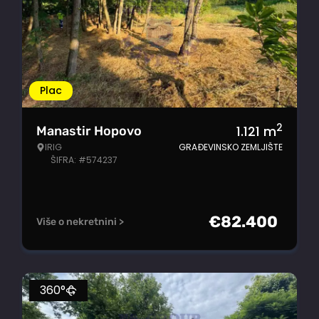
Plac
2
1.121
m
Manastir Hopovo
IRIG
GRAĐEVINSKO ZEMLJIŠTE
ŠIFRA: #574237
€
82.400
Više o nekretnini >
360°