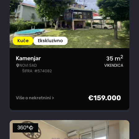
Kuće
Ekskluzivno
2
35
m
Kamenjar
NOVI SAD
VIKENDICA
ŠIFRA: #574082
€
159.000
Više o nekretnini >
360°