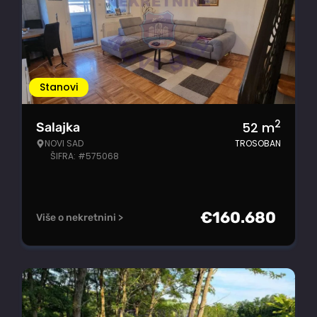
Stanovi
2
52
m
Salajka
NOVI SAD
TROSOBAN
ŠIFRA: #575068
€
160.680
Više o nekretnini >