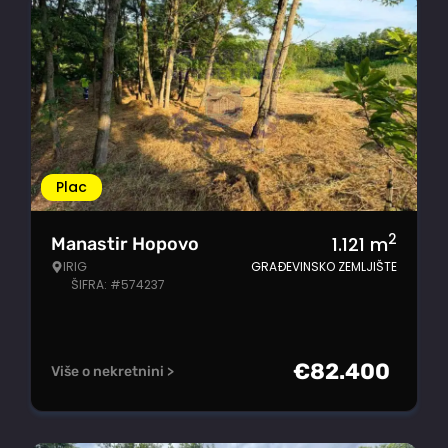
Plac
2
1.121
m
Manastir Hopovo
IRIG
GRAĐEVINSKO ZEMLJIŠTE
ŠIFRA: #574237
€
82.400
Više o nekretnini >