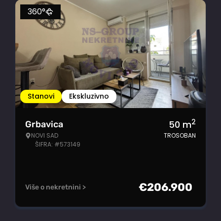
360°
Stanovi
Ekskluzivno
2
50
m
Grbavica
NOVI SAD
TROSOBAN
ŠIFRA: #573149
€
206.900
Više o nekretnini >