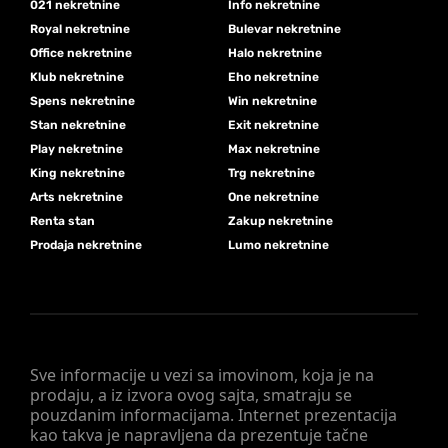
021 nekretnine
Info nekretnine
Royal nekretnine
Bulevar nekretnine
Office nekretnine
Halo nekretnine
Klub nekretnine
Eho nekretnine
Spens nekretnine
Win nekretnine
Stan nekretnine
Exit nekretnine
Play nekretnine
Max nekretnine
King nekretnine
Trg nekretnine
Arts nekretnine
One nekretnine
Renta stan
Zakup nekretnine
Prodaja nekretnine
Lumo nekretnine
Sve informacije u vezi sa imovinom, koja je na
prodaju, a iz izvora ovog sajta, smatraju se
pouzdanim informacijama. Internet prezentacija
kao takva je napravljena da prezentuje tačne