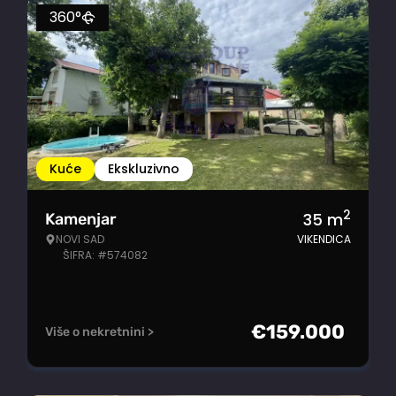
360°
Kuće
Ekskluzivno
2
35
m
Kamenjar
NOVI SAD
VIKENDICA
ŠIFRA: #574082
€
159.000
Više o nekretnini >