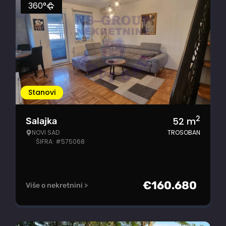
360°
Stanovi
2
52
m
Salajka
NOVI SAD
TROSOBAN
ŠIFRA: #575068
€
160.680
Više o nekretnini >