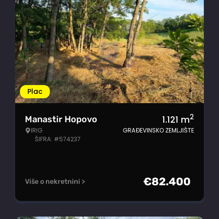
Plac
2
1.121
m
Manastir Hopovo
IRIG
GRAĐEVINSKO ZEMLJIŠTE
ŠIFRA: #574237
€
82.400
Više o nekretnini >