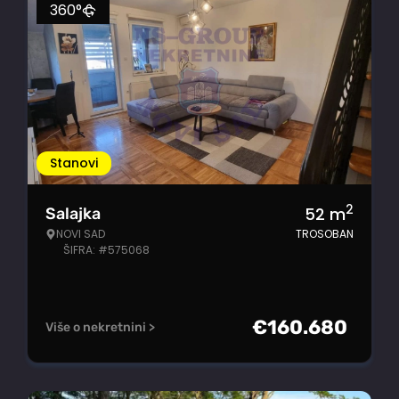
360°
Stanovi
2
52
m
Salajka
NOVI SAD
TROSOBAN
ŠIFRA: #575068
€
160.680
Više o nekretnini >