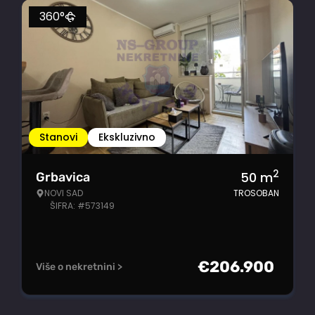
360°
Stanovi
Ekskluzivno
2
50
m
Grbavica
NOVI SAD
TROSOBAN
ŠIFRA: #573149
€
206.900
Više o nekretnini >