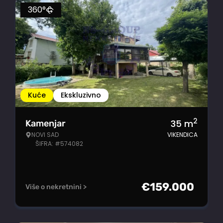
360°
Kuće
Ekskluzivno
2
35
m
Kamenjar
NOVI SAD
VIKENDICA
ŠIFRA: #574082
€
159.000
Više o nekretnini >