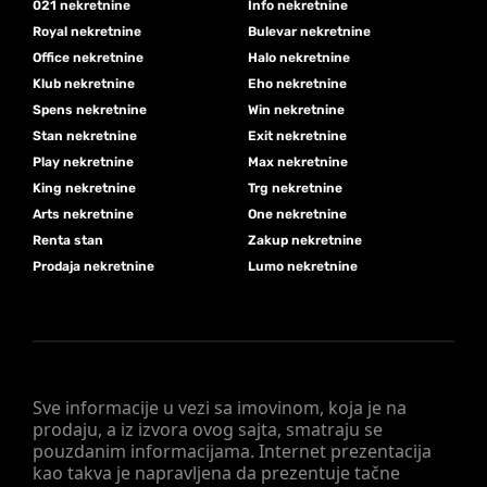
021 nekretnine
Info nekretnine
Royal nekretnine
Bulevar nekretnine
Office nekretnine
Halo nekretnine
Klub nekretnine
Eho nekretnine
Spens nekretnine
Win nekretnine
Stan nekretnine
Exit nekretnine
Play nekretnine
Max nekretnine
King nekretnine
Trg nekretnine
Arts nekretnine
One nekretnine
Renta stan
Zakup nekretnine
Prodaja nekretnine
Lumo nekretnine
Sve informacije u vezi sa imovinom, koja je na
prodaju, a iz izvora ovog sajta, smatraju se
pouzdanim informacijama. Internet prezentacija
kao takva je napravljena da prezentuje tačne