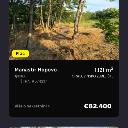
Plac
2
1.121
m
Manastir Hopovo
IRIG
GRAĐEVINSKO ZEMLJIŠTE
ŠIFRA: #574237
€
82.400
Više o nekretnini >