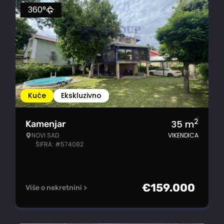
360°
Kuće
Ekskluzivno
2
35
m
Kamenjar
NOVI SAD
VIKENDICA
ŠIFRA: #574082
€
159.000
Više o nekretnini >