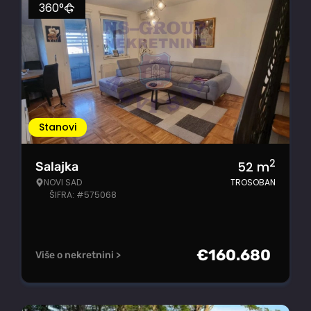
360°
Stanovi
2
52
m
Salajka
NOVI SAD
TROSOBAN
ŠIFRA: #575068
€
160.680
Više o nekretnini >