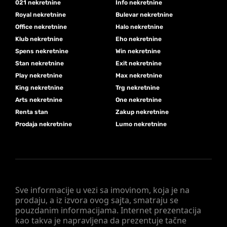
021 nekretnine
Info nekretnine
Royal nekretnine
Bulevar nekretnine
Office nekretnine
Halo nekretnine
Klub nekretnine
Eho nekretnine
Spens nekretnine
Win nekretnine
Stan nekretnine
Exit nekretnine
Play nekretnine
Max nekretnine
King nekretnine
Trg nekretnine
Arts nekretnine
One nekretnine
Renta stan
Zakup nekretnine
Prodaja nekretnine
Lumo nekretnine
Sve informacije u vezi sa imovinom, koja je na
prodaju, a iz izvora ovog sajta, smatraju se
pouzdanim informacijama. Internet prezentacija
kao takva je napravljena da prezentuje tačne