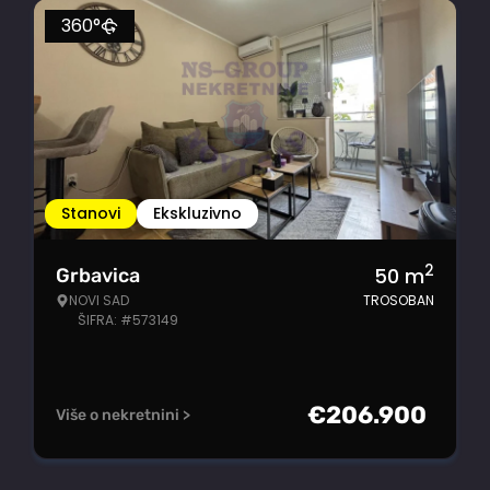
360°
Stanovi
Ekskluzivno
2
50
m
Grbavica
NOVI SAD
TROSOBAN
ŠIFRA: #573149
€
206.900
Više o nekretnini >