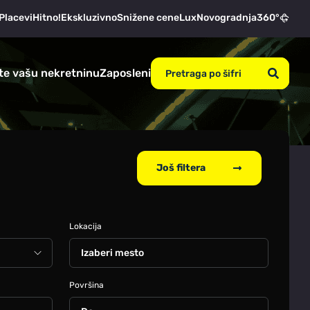
Placevi
Hitno!
Ekskluzivno
Snižene cene
Lux
Novogradnja
360°
te vašu nekretninu
Zaposleni
Još filtera
Lokacija
Izaberi mesto
Površina