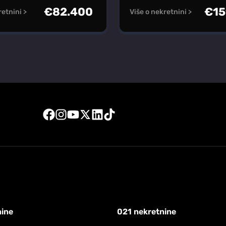
€
82.400
€
15
retnini >
Više o nekretnini >
nine
021 nekretnine