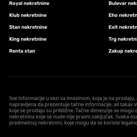
Royal nekretnine
Bulevar nek
Klub nekretnine
Eho nekretn
Stan nekretnine
Exit nekret
King nekretnine
Trg nekretn
Renta stan
Zakup nekr
Sve informacije u vezi sa imovinom, koja je na prodaju,
napravljena da prezentuje tačne informacije, ali taka
koje se prodaju su približne. Tačne dimenzije se mogu d
nekretnina koje se nude nije pravni zaključak. Svaka o
predmetnoj nekretnini, koje mogu da se koriste legaln