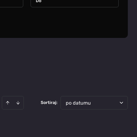
Sortiraj
:
po datumu