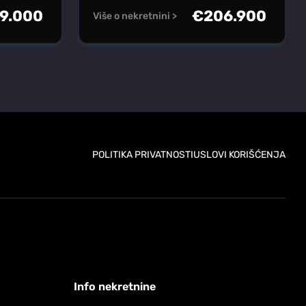
9.000
€
206.900
Više o nekretnini >
POLITIKA PRIVATNOSTI
USLOVI KORIŠĆENJA
Info nekretnine