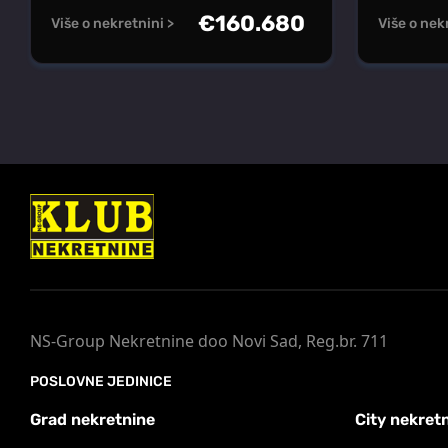
€
160.680
Više o nekretnini >
Više o nek
NS-Group Nekretnine doo Novi Sad, Reg.br. 711
POSLOVNE JEDINICE
Grad nekretnine
City nekret