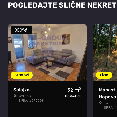
POGLEDAJTE SLIČNE NEKRET
360°
Stanovi
Plac
2
52
m
Salajka
Manasti
NOVI SAD
TROSOBAN
Hopovo
ŠIFRA: #575068
IRIG
ŠIFRA: 