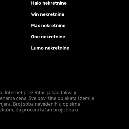
Halo nekretnine
Win nekretnine
Max nekretnine
One nekretnine
Lumo nekretnine
. Internet prezentacija kao takva je
menama cena. Sve površine objekata i zemlje
injera. Broj soba navedenih u opisima
tektom, da proceni tačan broj soba u