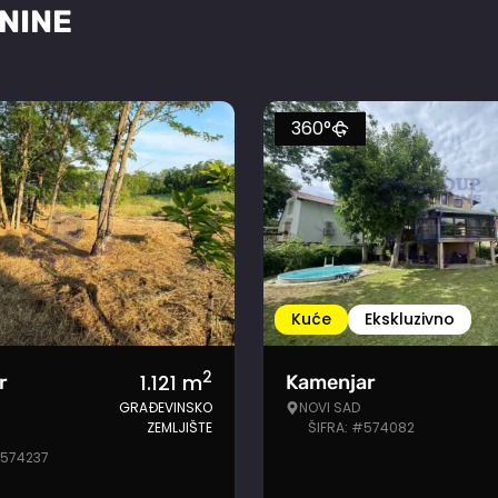
NINE
360°
Kuće
Ekskluzivno
2
1.121
m
r
Kamenjar
GRAĐEVINSKO
NOVI SAD
ZEMLJIŠTE
ŠIFRA: #574082
#574237