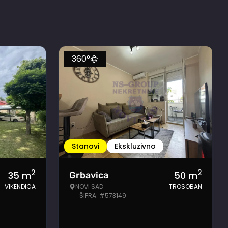
360°
Stanovi
Ekskluzivno
2
2
35
m
50
m
Grbavica
VIKENDICA
NOVI SAD
TROSOBAN
ŠIFRA: #573149