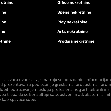
retnine
Office nekretnine
ine
Spens nekretnine
nine
Play nekretnine
ine
Arts nekretnine
etnine
Prodaja nekretnine
 a iz izvora ovog sajta, smatraju se pouzdanim informacijama
v vid prezentovanja podložan je greškama, propustima i pro
obiti potraživanjem usluga profesionalnog arhitekte ili inž
soba treba da se konsultuje sa sopstvenim advokatom, arhi
o kao spavaće sobe.