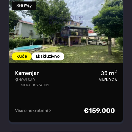
360°
Kuće
Ekskluzivno
2
35
m
Kamenjar
NOVI SAD
VIKENDICA
ŠIFRA: #574082
€
159.000
Više o nekretnini >