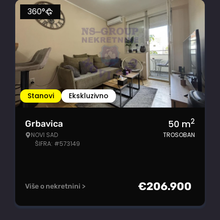
360°
Stanovi
Ekskluzivno
2
50
m
Grbavica
NOVI SAD
TROSOBAN
ŠIFRA: #573149
€
206.900
Više o nekretnini >