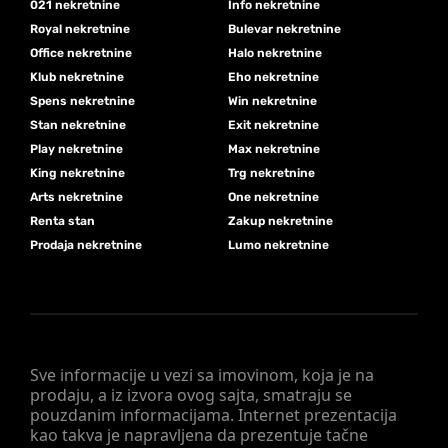
021 nekretnine
Info nekretnine
Royal nekretnine
Bulevar nekretnine
Office nekretnine
Halo nekretnine
Klub nekretnine
Eho nekretnine
Spens nekretnine
Win nekretnine
Stan nekretnine
Exit nekretnine
Play nekretnine
Max nekretnine
King nekretnine
Trg nekretnine
Arts nekretnine
One nekretnine
Renta stan
Zakup nekretnine
Prodaja nekretnine
Lumo nekretnine
Sve informacije u vezi sa imovinom, koja je na
prodaju, a iz izvora ovog sajta, smatraju se
pouzdanim informacijama. Internet prezentacija
kao takva je napravljena da prezentuje tačne