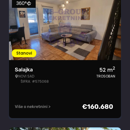
360°
Stanovi
2
52
m
Salajka
NOVI SAD
TROSOBAN
ŠIFRA: #575068
€
160.680
Više o nekretnini >