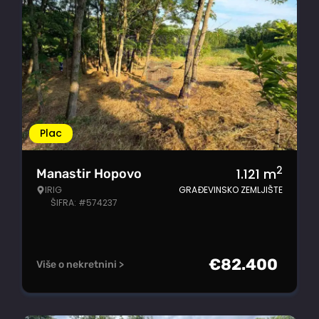
Plac
2
1.121
m
Manastir Hopovo
IRIG
GRAĐEVINSKO ZEMLJIŠTE
ŠIFRA: #574237
€
82.400
Više o nekretnini >