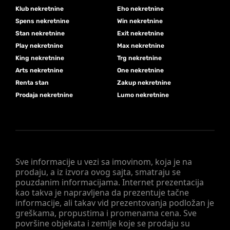
Klub nekretnine
Eho nekretnine
Spens nekretnine
Win nekretnine
Stan nekretnine
Exit nekretnine
Play nekretnine
Max nekretnine
King nekretnine
Trg nekretnine
Arts nekretnine
One nekretnine
Renta stan
Zakup nekretnine
Prodaja nekretnine
Lumo nekretnine
Sve informacije u vezi sa imovinom, koja je na
prodaju, a iz izvora ovog sajta, smatraju se
pouzdanim informacijama. Internet prezentacija
kao takva je napravljena da prezentuje tačne
informacije, ali takav vid prezentovanja podložan je
greškama, propustima i promenama cena. Sve
površine objekata i zemlje koje se prodaju su