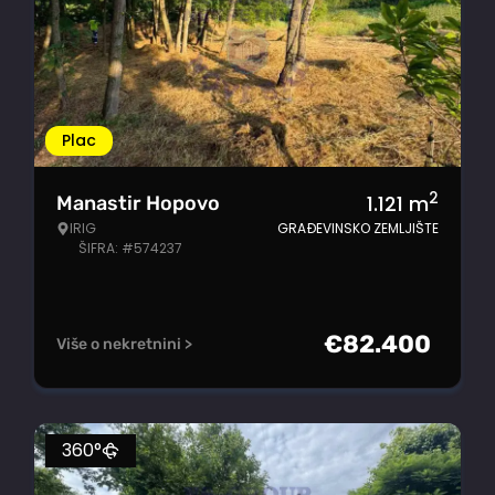
Plac
2
1.121
m
Manastir Hopovo
IRIG
GRAĐEVINSKO ZEMLJIŠTE
ŠIFRA: #574237
€
82.400
Više o nekretnini >
360°