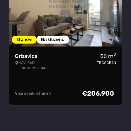
Stanovi
Ekskluzivno
2
50
m
Grbavica
NOVI SAD
TROSOBAN
ŠIFRA: #573149
€
206.900
Više o nekretnini >