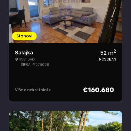
Stanovi
2
52
m
Salajka
NOVI SAD
TROSOBAN
ŠIFRA: #575068
€
160.680
Više o nekretnini >