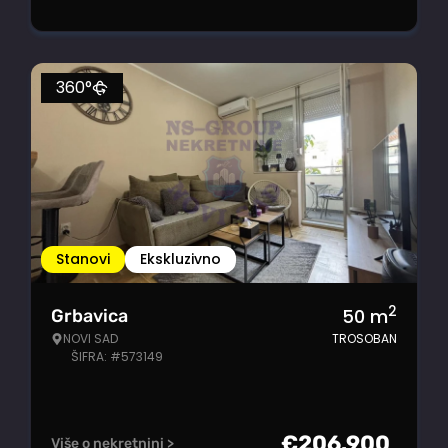
360°
Stanovi
Ekskluzivno
2
50
m
Grbavica
NOVI SAD
TROSOBAN
ŠIFRA: #573149
€
206.900
Više o nekretnini >