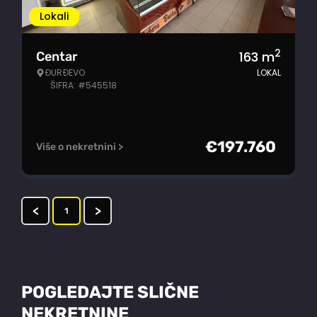
Lokali
2
163
m
Centar
ĐURĐEVO
LOKAL
ŠIFRA: #545518
€
197.760
Više o nekretnini >
<
>
1
POGLEDAJTE SLIČNE
NEKRETNINE