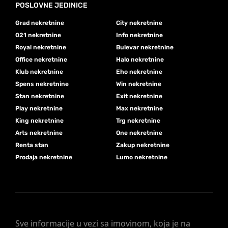
POSLOVNE JEDINICE
Grad nekretnine
City nekretnine
021 nekretnine
Info nekretnine
Royal nekretnine
Bulevar nekretnine
Office nekretnine
Halo nekretnine
Klub nekretnine
Eho nekretnine
Spens nekretnine
Win nekretnine
Stan nekretnine
Exit nekretnine
Play nekretnine
Max nekretnine
King nekretnine
Trg nekretnine
Arts nekretnine
One nekretnine
Renta stan
Zakup nekretnine
Prodaja nekretnine
Lumo nekretnine
Sve informacije u vezi sa imovinom, koja je na