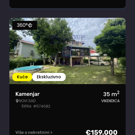
360°
Kuće
Ekskluzivno
2
35
m
Kamenjar
NOVI SAD
VIKENDICA
ŠIFRA: #574082
€
159.000
Više o nekretnini >