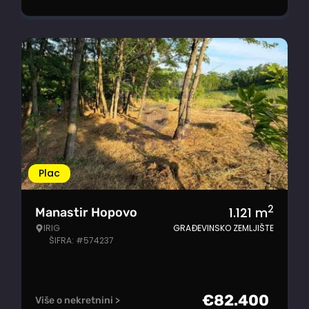
Plac
2
1.121
m
Manastir Hopovo
IRIG
GRAĐEVINSKO ZEMLJIŠTE
ŠIFRA: #574237
€
82.400
Više o nekretnini >