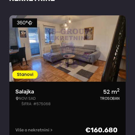
360°
Stanovi
2
52
m
Salajka
NOVI SAD
TROSOBAN
ŠIFRA: #575068
€
160.680
Više o nekretnini >