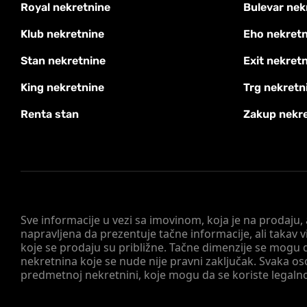
Royal nekretnine
Bulevar nek
Klub nekretnine
Eho nekretn
Stan nekretnine
Exit nekret
King nekretnine
Trg nekretn
Renta stan
Zakup nekr
Sve informacije u vezi sa imovinom, koja je na prodaju,
napravljena da prezentuje tačne informacije, ali taka
koje se prodaju su približne. Tačne dimenzije se mogu d
nekretnina koje se nude nije pravni zaključak. Svaka o
predmetnoj nekretnini, koje mogu da se koriste legaln