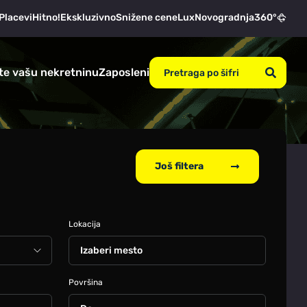
Placevi
Hitno!
Ekskluzivno
Snižene cene
Lux
Novogradnja
360°
te vašu nekretninu
Zaposleni
Još filtera
Lokacija
Izaberi mesto
Površina