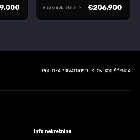
9.000
€
206.900
Više o nekretnini >
POLITIKA PRIVATNOSTI
USLOVI KORIŠĆENJA
Info nekretnine