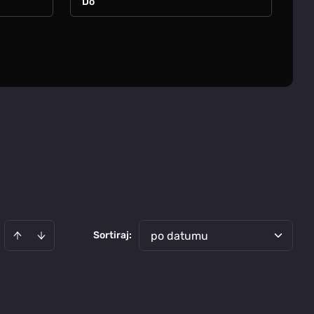
Sortiraj
:
po datumu