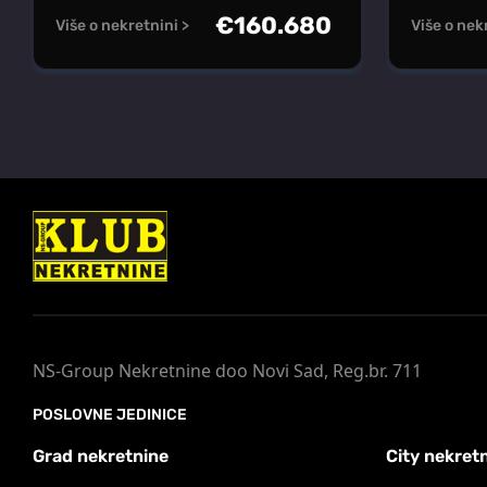
€
160.680
Više o nekretnini >
Više o nek
NS-Group Nekretnine doo Novi Sad, Reg.br. 711
POSLOVNE JEDINICE
Grad nekretnine
City nekret