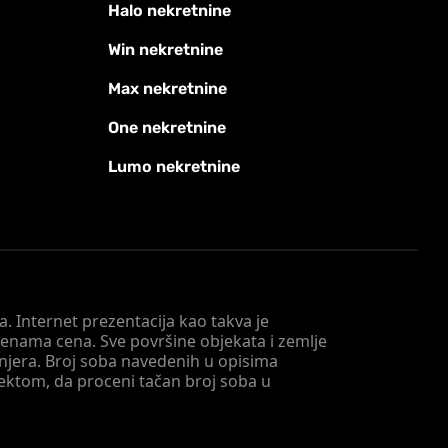
Halo nekretnine
Win nekretnine
Max nekretnine
One nekretnine
Lumo nekretnine
. Internet prezentacija kao takva je
menama cena. Sve površine objekata i zemlje
injera. Broj soba navedenih u opisima
tektom, da proceni tačan broj soba u