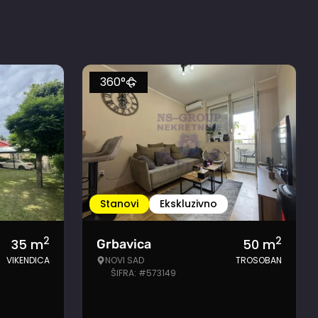
360°
Stanovi
Ekskluzivno
2
2
35
m
50
m
Grbavica
VIKENDICA
NOVI SAD
TROSOBAN
ŠIFRA: #573149