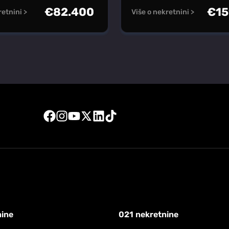
€
82.400
€
15
retnini >
Više o nekretnini >
nine
021 nekretnine