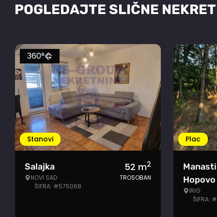
POGLEDAJTE SLIČNE NEKRET
360°
Stanovi
Plac
2
52
m
Salajka
Manasti
NOVI SAD
TROSOBAN
Hopovo
ŠIFRA: #575068
IRIG
ŠIFRA: 