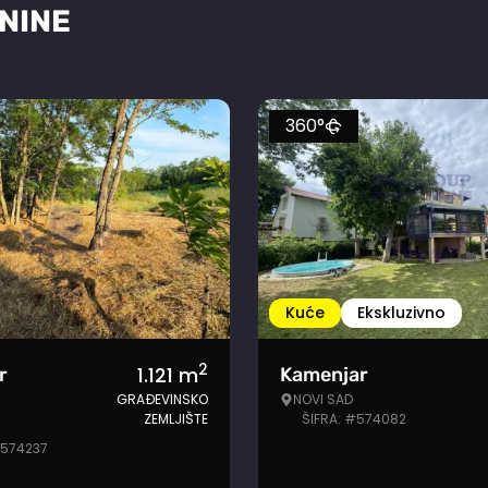
NINE
360°
Kuće
Ekskluzivno
2
1.121
m
r
Kamenjar
GRAĐEVINSKO
NOVI SAD
ZEMLJIŠTE
ŠIFRA: #574082
#574237