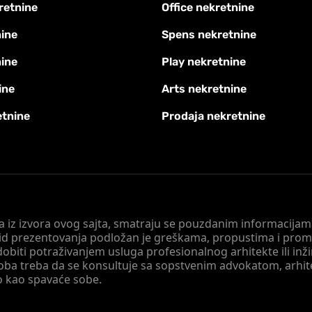
retnine
Office nekretnine
ine
Spens nekretnine
nine
Play nekretnine
ine
Arts nekretnine
etnine
Prodaja nekretnine
 a iz izvora ovog sajta, smatraju se pouzdanim informacijama
v vid prezentovanja podložan je greškama, propustima i pro
obiti potraživanjem usluga profesionalnog arhitekte ili inž
soba treba da se konsultuje sa sopstvenim advokatom, arhi
o kao spavaće sobe.