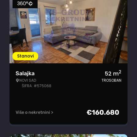
360°
Stanovi
2
52
m
Salajka
NOVI SAD
TROSOBAN
ŠIFRA: #575068
€
160.680
Više o nekretnini >