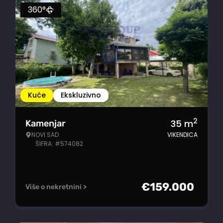
360°
Kuće
Ekskluzivno
2
35
m
Kamenjar
NOVI SAD
VIKENDICA
ŠIFRA: #574082
€
159.000
Više o nekretnini >