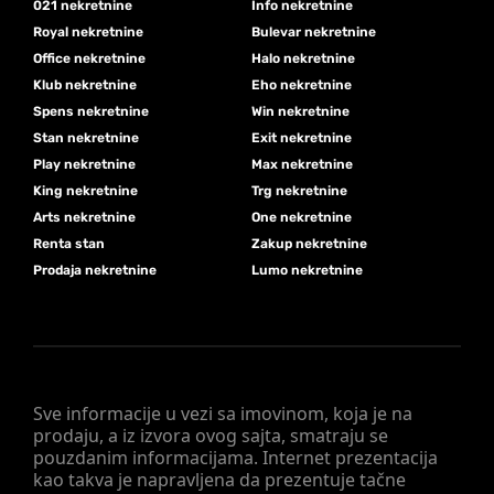
021 nekretnine
Info nekretnine
Royal nekretnine
Bulevar nekretnine
Office nekretnine
Halo nekretnine
Klub nekretnine
Eho nekretnine
Spens nekretnine
Win nekretnine
Stan nekretnine
Exit nekretnine
Play nekretnine
Max nekretnine
King nekretnine
Trg nekretnine
Arts nekretnine
One nekretnine
Renta stan
Zakup nekretnine
Prodaja nekretnine
Lumo nekretnine
Sve informacije u vezi sa imovinom, koja je na
prodaju, a iz izvora ovog sajta, smatraju se
pouzdanim informacijama. Internet prezentacija
kao takva je napravljena da prezentuje tačne