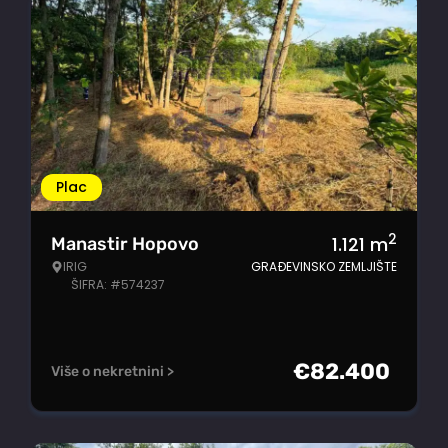
Plac
2
1.121
m
Manastir Hopovo
IRIG
GRAĐEVINSKO ZEMLJIŠTE
ŠIFRA: #574237
€
82.400
Više o nekretnini >