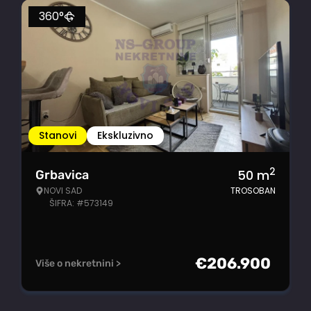
360°
Stanovi
Ekskluzivno
2
50
m
Grbavica
NOVI SAD
TROSOBAN
ŠIFRA: #573149
€
206.900
Više o nekretnini >