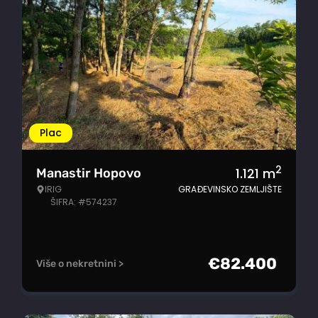
Plac
2
1.121
m
Manastir Hopovo
IRIG
GRAĐEVINSKO ZEMLJIŠTE
ŠIFRA: #574237
€
82.400
Više o nekretnini >