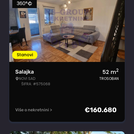
360°
Stanovi
2
52
m
Salajka
NOVI SAD
TROSOBAN
ŠIFRA: #575068
€
160.680
Više o nekretnini >