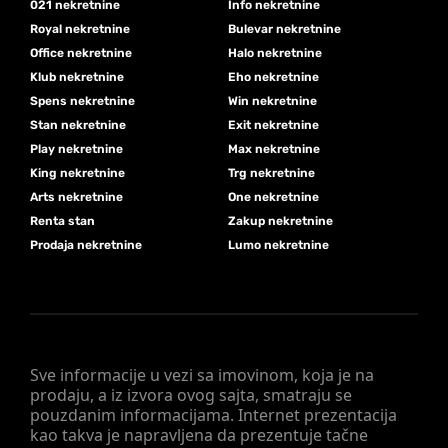
021 nekretnine
Info nekretnine
Royal nekretnine
Bulevar nekretnine
Office nekretnine
Halo nekretnine
Klub nekretnine
Eho nekretnine
Spens nekretnine
Win nekretnine
Stan nekretnine
Exit nekretnine
Play nekretnine
Max nekretnine
King nekretnine
Trg nekretnine
Arts nekretnine
One nekretnine
Renta stan
Zakup nekretnine
Prodaja nekretnine
Lumo nekretnine
Sve informacije u vezi sa imovinom, koja je na
prodaju, a iz izvora ovog sajta, smatraju se
pouzdanim informacijama. Internet prezentacija
kao takva je napravljena da prezentuje tačne