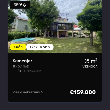
360°
Kuće
Ekskluzivno
2
35
m
Kamenjar
NOVI SAD
VIKENDICA
ŠIFRA: #574082
€
159.000
Više o nekretnini >