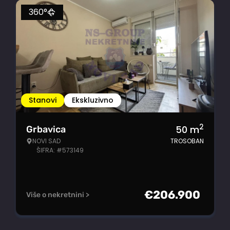
360°
Stanovi
Ekskluzivno
2
50
m
Grbavica
NOVI SAD
TROSOBAN
ŠIFRA: #573149
€
206.900
Više o nekretnini >