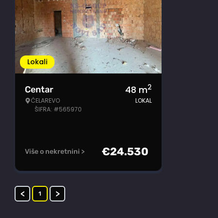
Lokali
2
48
m
Centar
ČELAREVO
LOKAL
ŠIFRA: #565970
€
24.530
Više o nekretnini >
<
>
1