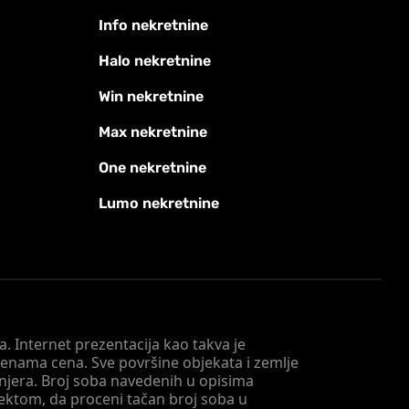
Info nekretnine
Halo nekretnine
Win nekretnine
Max nekretnine
One nekretnine
Lumo nekretnine
. Internet prezentacija kao takva je
menama cena. Sve površine objekata i zemlje
injera. Broj soba navedenih u opisima
tektom, da proceni tačan broj soba u