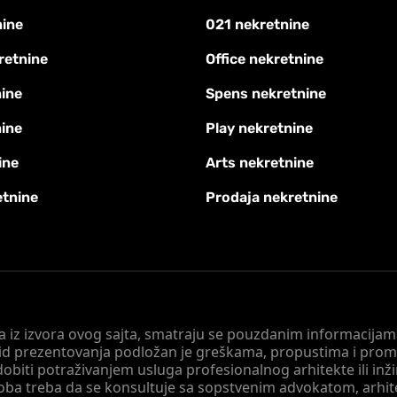
nine
021 nekretnine
retnine
Office nekretnine
ine
Spens nekretnine
nine
Play nekretnine
ine
Arts nekretnine
etnine
Prodaja nekretnine
 a iz izvora ovog sajta, smatraju se pouzdanim informacijama
v vid prezentovanja podložan je greškama, propustima i pro
obiti potraživanjem usluga profesionalnog arhitekte ili inž
soba treba da se konsultuje sa sopstvenim advokatom, arhi