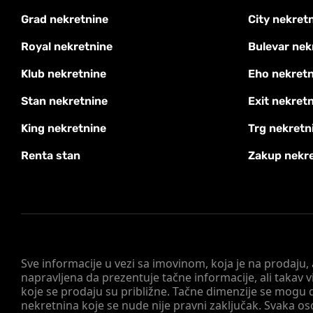
Grad nekretnine
City nekret
Royal nekretnine
Bulevar nek
Klub nekretnine
Eho nekretn
Stan nekretnine
Exit nekret
King nekretnine
Trg nekretn
Renta stan
Zakup nekr
Sve informacije u vezi sa imovinom, koja je na prodaju,
napravljena da prezentuje tačne informacije, ali taka
koje se prodaju su približne. Tačne dimenzije se mogu d
nekretnina koje se nude nije pravni zaključak. Svaka o