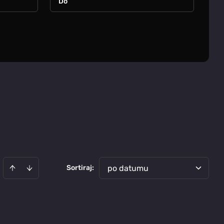
Sortiraj
:
po datumu