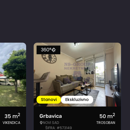
360°
Stanovi
Ekskluzivno
2
2
35
m
50
m
Grbavica
VIKENDICA
NOVI SAD
TROSOBAN
ŠIFRA: #573149