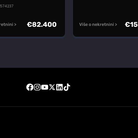
#574237
€
82.400
€
15
retnini >
Više o nekretnini >