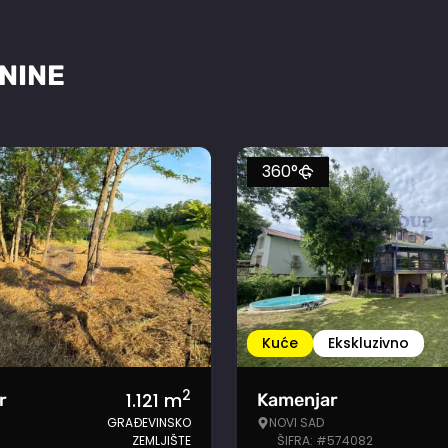
NINE
360°
Kuće
Ekskluzivno
2
1.121
m
r
Kamenjar
GRAĐEVINSKO
NOVI SAD
ZEMLJIŠTE
ŠIFRA: #574082