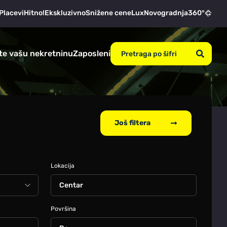
Placevi
Hitno!
Ekskluzivno
Snižene cene
Lux
Novogradnja
360°
te vašu nekretninu
Zaposleni
Još filtera
Lokacija
Centar
Površina