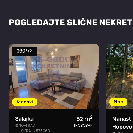
POGLEDAJTE SLIČNE NEKRET
360°
Stanovi
Plac
2
52
m
Salajka
Manasti
NOVI SAD
TROSOBAN
Hopovo
ŠIFRA: #575068