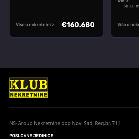
IRIG
ŠIFRA: 
€
160.680
Više o nekretnini >
Više o nek
NS-Group Nekretnine doo Novi Sad, Reg.br. 711
POSLOVNE JEDINICE