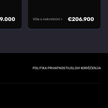
9.000
€
206.900
Više o nekretnini >
POLITIKA PRIVATNOSTI
USLOVI KORIŠĆENJA