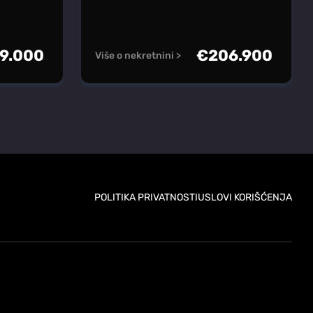
9.000
€
206.900
Više o nekretnini >
POLITIKA PRIVATNOSTI
USLOVI KORIŠĆENJA