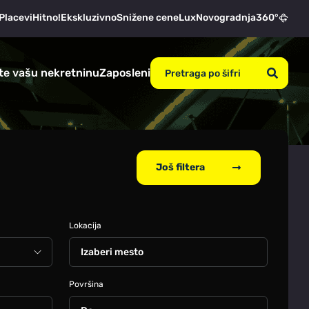
Placevi
Hitno!
Ekskluzivno
Snižene cene
Lux
Novogradnja
360°
te vašu nekretninu
Zaposleni
Još filtera
Lokacija
Izaberi mesto
Površina