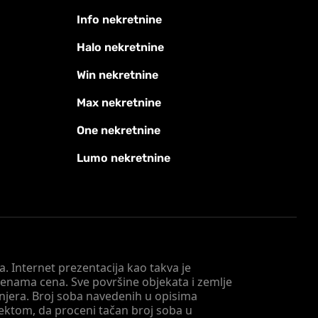
Info nekretnine
Halo nekretnine
Win nekretnine
Max nekretnine
One nekretnine
Lumo nekretnine
. Internet prezentacija kao takva je
menama cena. Sve površine objekata i zemlje
injera. Broj soba navedenih u opisima
tektom, da proceni tačan broj soba u