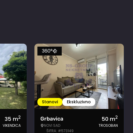
360°
Stanovi
Ekskluzivno
2
2
35
m
50
m
Grbavica
VIKENDICA
NOVI SAD
TROSOBAN
ŠIFRA: #573149