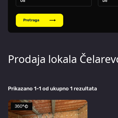
Pretraga
Prodaja lokala Čelarev
Prikazano 1-1 od ukupno 1 rezultata
360°