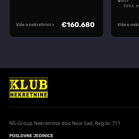
IRIG
ŠIFRA: 
€
160.680
Više o nekretnini >
Više o nek
NS-Group Nekretnine doo Novi Sad, Reg.br. 711
POSLOVNE JEDINICE