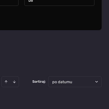
Sortiraj
:
po datumu