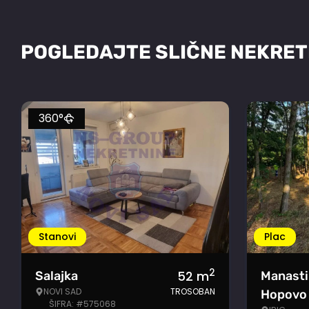
POGLEDAJTE SLIČNE NEKRET
360°
Stanovi
Plac
2
52
m
Salajka
Manasti
NOVI SAD
TROSOBAN
Hopovo
ŠIFRA: #575068