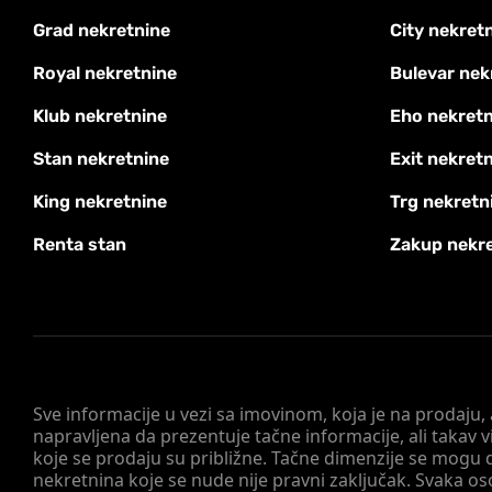
Grad nekretnine
City nekret
Royal nekretnine
Bulevar nek
Klub nekretnine
Eho nekretn
Stan nekretnine
Exit nekret
King nekretnine
Trg nekretn
Renta stan
Zakup nekr
Sve informacije u vezi sa imovinom, koja je na prodaju,
napravljena da prezentuje tačne informacije, ali taka
koje se prodaju su približne. Tačne dimenzije se mogu d
nekretnina koje se nude nije pravni zaključak. Svaka o