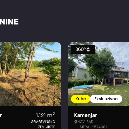
NINE
360°
Kuće
Ekskluzivno
2
1.121
m
r
Kamenjar
GRAĐEVINSKO
NOVI SAD
ZEMLJIŠTE
ŠIFRA: #574082