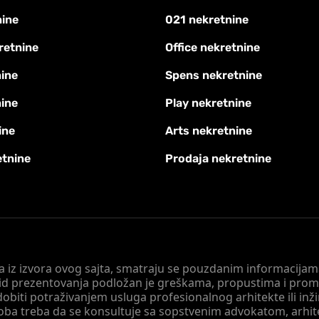
nine
021 nekretnine
retnine
Office nekretnine
ine
Spens nekretnine
nine
Play nekretnine
ine
Arts nekretnine
etnine
Prodaja nekretnine
 a iz izvora ovog sajta, smatraju se pouzdanim informacijama
v vid prezentovanja podložan je greškama, propustima i pro
obiti potraživanjem usluga profesionalnog arhitekte ili inž
soba treba da se konsultuje sa sopstvenim advokatom, arhi