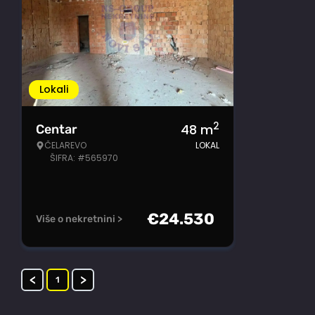
Lokali
2
48
m
Centar
ČELAREVO
LOKAL
ŠIFRA: #565970
€
24.530
Više o nekretnini >
<
>
1