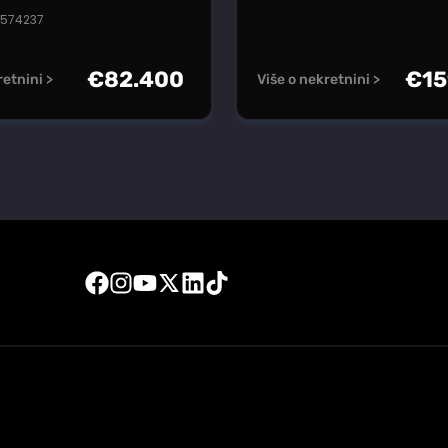
#574237
€
82.400
€
15
retnini >
Više o nekretnini >