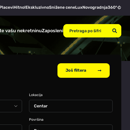
Placevi
Hitno!
Ekskluzivno
Snižene cene
Lux
Novogradnja
360°
te vašu nekretninu
Zaposleni
Još filtera
Lokacija
Centar
Površina