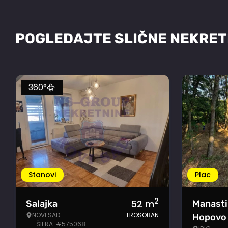
POGLEDAJTE SLIČNE NEKRET
360°
Stanovi
Plac
2
52
m
Salajka
Manasti
NOVI SAD
TROSOBAN
Hopovo
ŠIFRA: #575068