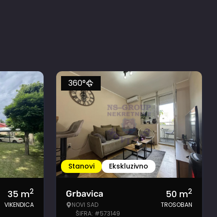
360°
Stanovi
Ekskluzivno
2
2
35
m
50
m
Grbavica
VIKENDICA
NOVI SAD
TROSOBAN
ŠIFRA: #573149