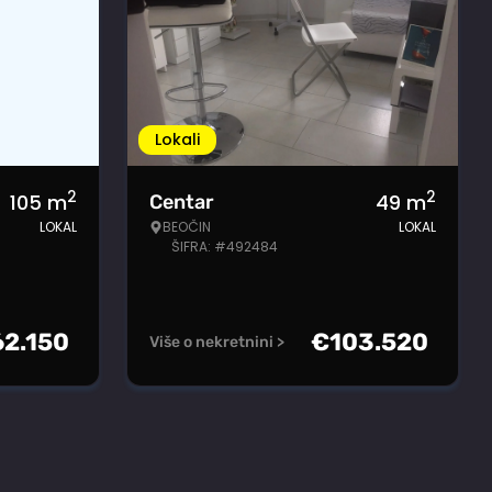
Lokali
2
2
105
m
49
m
Centar
LOKAL
BEOČIN
LOKAL
ŠIFRA: #492484
62.150
€
103.520
Više o nekretnini >