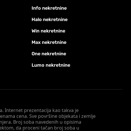
Info nekretnine
Halo nekretnine
Win nekretnine
Max nekretnine
One nekretnine
Lumo nekretnine
. Internet prezentacija kao takva je
menama cena. Sve površine objekata i zemlje
injera. Broj soba navedenih u opisima
tektom, da proceni tačan broj soba u