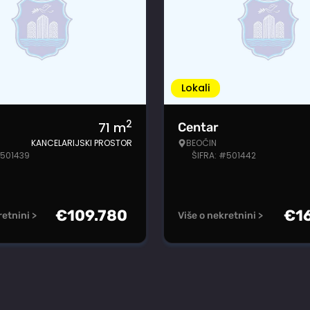
Lokali
2
71
m
Centar
KANCELARIJSKI PROSTOR
BEOČIN
#501439
ŠIFRA: #501442
€
109.780
€
1
retnini >
Više o nekretnini >