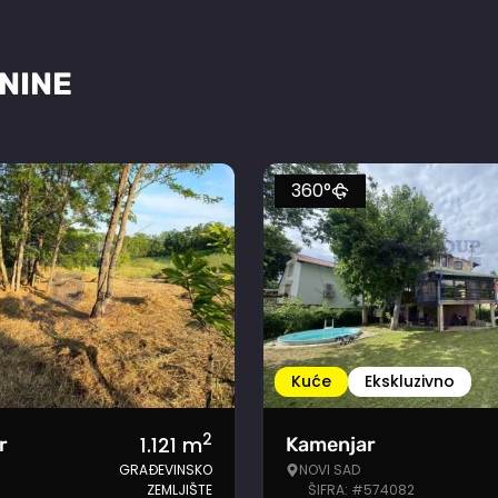
NINE
360°
Kuće
Ekskluzivno
2
1.121
m
r
Kamenjar
GRAĐEVINSKO
NOVI SAD
ZEMLJIŠTE
ŠIFRA: #574082