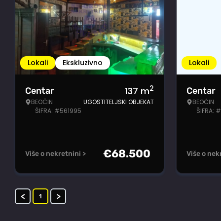
Lokali
Ekskluzivno
Lokali
2
137
m
Centar
Centar
BEOČIN
UGOSTITELJSKI OBJEKAT
BEOČIN
ŠIFRA: #561995
ŠIFRA: 
€
68.500
Više o nekretnini >
Više o nek
<
>
1