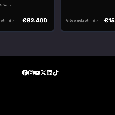
#574237
€
82.400
€
15
retnini >
Više o nekretnini >