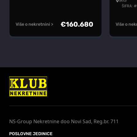
IRIG
ŠIFRA: 
€
160.680
Više o nekretnini >
Više o nek
NS-Group Nekretnine doo Novi Sad, Reg.br. 711
POSLOVNE JEDINICE