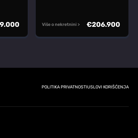
9.000
€
206.900
Više o nekretnini >
POLITIKA PRIVATNOSTI
USLOVI KORIŠĆENJA