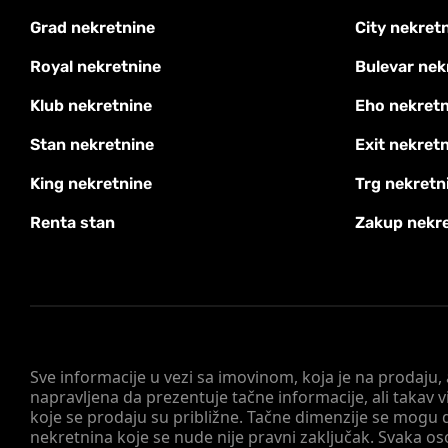
Grad nekretnine
City nekret
Royal nekretnine
Bulevar nek
Klub nekretnine
Eho nekretn
Stan nekretnine
Exit nekret
King nekretnine
Trg nekretn
Renta stan
Zakup nekr
Sve informacije u vezi sa imovinom, koja je na prodaju,
napravljena da prezentuje tačne informacije, ali taka
koje se prodaju su približne. Tačne dimenzije se mogu d
nekretnina koje se nude nije pravni zaključak. Svaka o