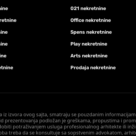
nine
021 nekretnine
retnine
Office nekretnine
ine
Spens nekretnine
nine
Play nekretnine
ine
Arts nekretnine
etnine
Prodaja nekretnine
 a iz izvora ovog sajta, smatraju se pouzdanim informacijama
v vid prezentovanja podložan je greškama, propustima i pro
obiti potraživanjem usluga profesionalnog arhitekte ili inž
soba treba da se konsultuje sa sopstvenim advokatom, arhi