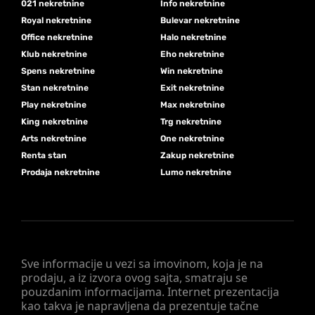
021 nekretnine
Info nekretnine
Royal nekretnine
Bulevar nekretnine
Office nekretnine
Halo nekretnine
Klub nekretnine
Eho nekretnine
Spens nekretnine
Win nekretnine
Stan nekretnine
Exit nekretnine
Play nekretnine
Max nekretnine
King nekretnine
Trg nekretnine
Arts nekretnine
One nekretnine
Renta stan
Zakup nekretnine
Prodaja nekretnine
Lumo nekretnine
Sve informacije u vezi sa imovinom, koja je na
prodaju, a iz izvora ovog sajta, smatraju se
pouzdanim informacijama. Internet prezentacija
kao takva je napravljena da prezentuje tačne