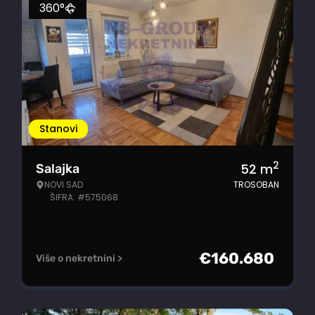
360°
Stanovi
2
52
m
Salajka
NOVI SAD
TROSOBAN
ŠIFRA: #575068
€
160.680
Više o nekretnini >