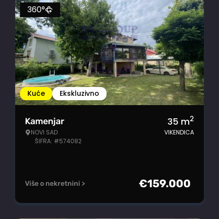
360°
Kuće
Ekskluzivno
2
35
m
Kamenjar
NOVI SAD
VIKENDICA
ŠIFRA: #574082
€
159.000
Više o nekretnini >