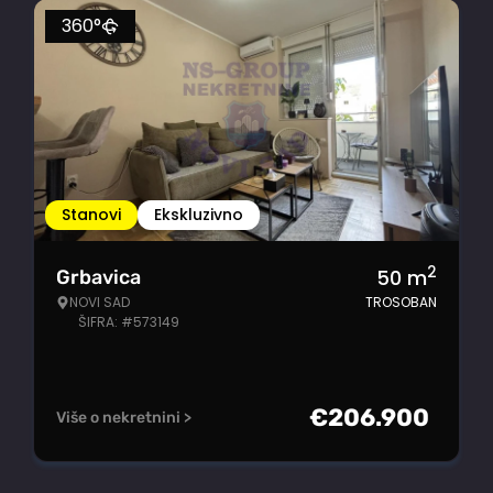
360°
Stanovi
Ekskluzivno
2
50
m
Grbavica
NOVI SAD
TROSOBAN
ŠIFRA: #573149
€
206.900
Više o nekretnini >