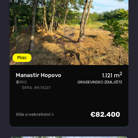
Plac
2
1.121
m
Manastir Hopovo
IRIG
GRAĐEVINSKO ZEMLJIŠTE
ŠIFRA: #574237
€
82.400
Više o nekretnini >