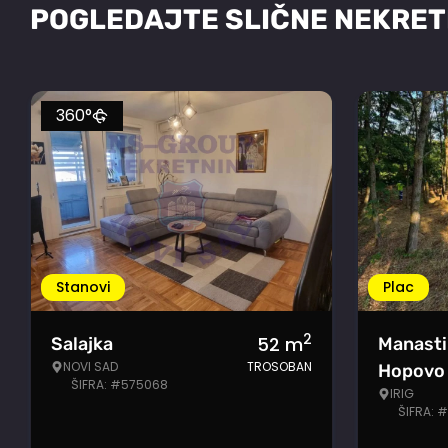
POGLEDAJTE SLIČNE NEKRET
360°
Stanovi
Plac
2
52
m
Salajka
Manasti
NOVI SAD
TROSOBAN
Hopovo
ŠIFRA: #575068
IRIG
ŠIFRA: 