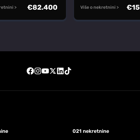
€
82.400
€
15
retnini >
Više o nekretnini >
nine
021 nekretnine