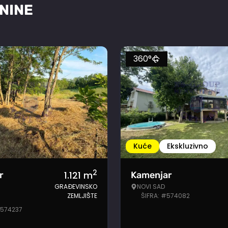
NINE
360°
Kuće
Ekskluzivno
2
1.121
m
r
Kamenjar
GRAĐEVINSKO
NOVI SAD
ZEMLJIŠTE
ŠIFRA: #574082
#574237