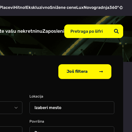
Placevi
Hitno!
Ekskluzivno
Snižene cene
Lux
Novogradnja
360°
te vašu nekretninu
Zaposleni
Još filtera
Lokacija
Izaberi mesto
Površina