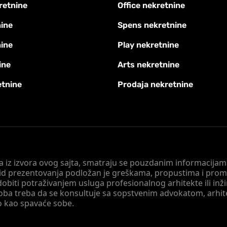
retnine
Office nekretnine
ine
Spens nekretnine
nine
Play nekretnine
ine
Arts nekretnine
etnine
Prodaja nekretnine
 a iz izvora ovog sajta, smatraju se pouzdanim informacijama
v vid prezentovanja podložan je greškama, propustima i pro
obiti potraživanjem usluga profesionalnog arhitekte ili inž
soba treba da se konsultuje sa sopstvenim advokatom, arhi
o kao spavaće sobe.