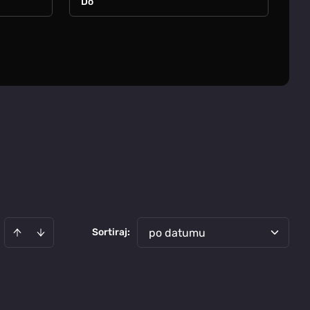
Sortiraj
:
po datumu