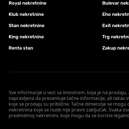
Royal nekretnine
Bulevar nek
Klub nekretnine
Eho nekretn
Stan nekretnine
Exit nekret
King nekretnine
Trg nekretn
Renta stan
Zakup nekr
Sve informacije u vezi sa imovinom, koja je na prodaju,
napravljena da prezentuje tačne informacije, ali taka
koje se prodaju su približne. Tačne dimenzije se mogu d
nekretnina koje se nude nije pravni zaključak. Svaka o
predmetnoj nekretnini, koje mogu da se koriste legaln