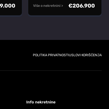
9.000
€
206.900
Više o nekretnini >
POLITIKA PRIVATNOSTI
USLOVI KORIŠĆENJA
Info nekretnine