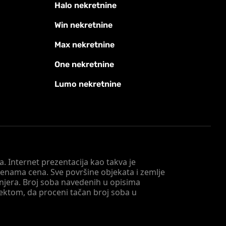
Halo nekretnine
Win nekretnine
Max nekretnine
One nekretnine
Lumo nekretnine
. Internet prezentacija kao takva je
menama cena. Sve površine objekata i zemlje
injera. Broj soba navedenih u opisima
tektom, da proceni tačan broj soba u