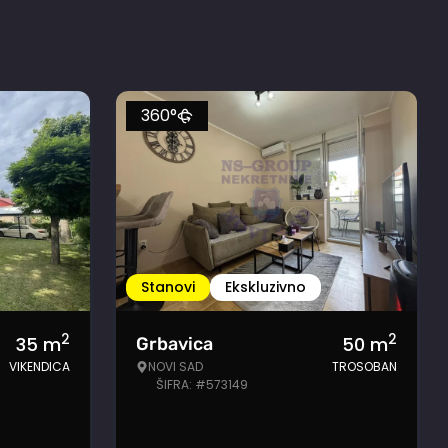
360°
Stanovi
Ekskluzivno
2
2
35
m
50
m
Grbavica
VIKENDICA
NOVI SAD
TROSOBAN
ŠIFRA: #573149