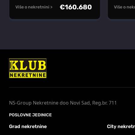
€
160.680
Više o nekretnini >
Više o nek
NS-Group Nekretnine doo Novi Sad, Reg.br. 711
POSLOVNE JEDINICE
Grad nekretnine
City nekret