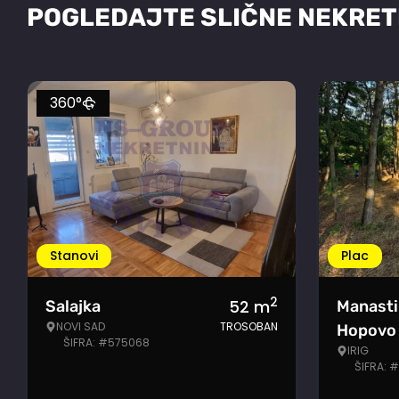
POGLEDAJTE SLIČNE NEKRET
360°
Stanovi
Plac
2
52
m
Salajka
Manasti
NOVI SAD
TROSOBAN
Hopovo
ŠIFRA: #575068
IRIG
ŠIFRA: 