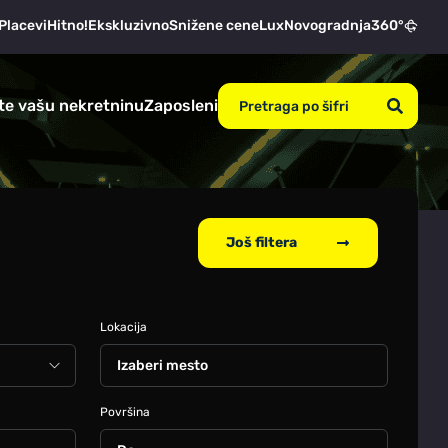
Placevi
Hitno!
Ekskluzivno
Snižene cene
Lux
Novogradnja
360°
te vašu nekretninu
Zaposleni
Još filtera
Lokacija
Izaberi mesto
Površina