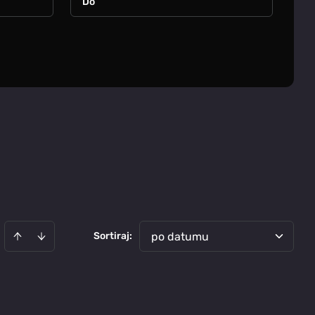
Sortiraj
:
po datumu