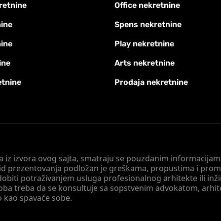
retnine
Office nekretnine
ine
Spens nekretnine
nine
Play nekretnine
ine
Arts nekretnine
etnine
Prodaja nekretnine
 a iz izvora ovog sajta, smatraju se pouzdanim informacijama
v vid prezentovanja podložan je greškama, propustima i pro
obiti potraživanjem usluga profesionalnog arhitekte ili inž
soba treba da se konsultuje sa sopstvenim advokatom, arhi
o kao spavaće sobe.