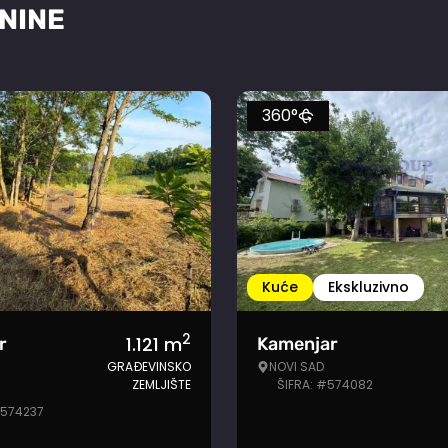
NINE
360°
Kuće
Ekskluzivno
2
1.121
m
r
Kamenjar
GRAĐEVINSKO
NOVI SAD
ZEMLJIŠTE
ŠIFRA: #574082
#574237