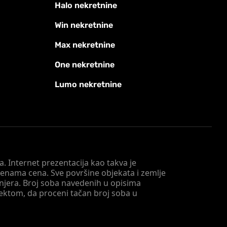
Halo nekretnine
Win nekretnine
Max nekretnine
One nekretnine
Lumo nekretnine
. Internet prezentacija kao takva je
menama cena. Sve površine objekata i zemlje
injera. Broj soba navedenih u opisima
tektom, da proceni tačan broj soba u