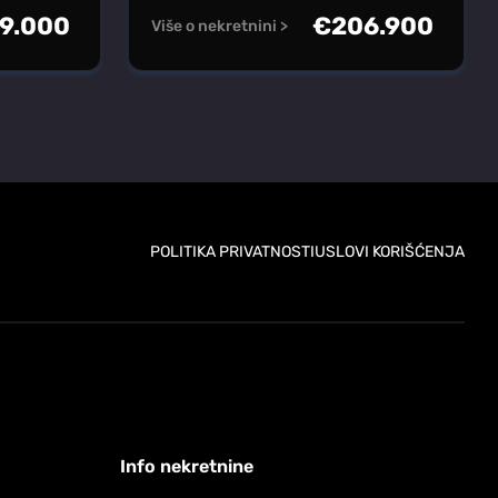
9.000
€
206.900
Više o nekretnini >
POLITIKA PRIVATNOSTI
USLOVI KORIŠĆENJA
Info nekretnine