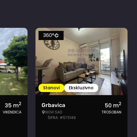
360°
Stanovi
Ekskluzivno
2
2
35
m
50
m
Grbavica
VIKENDICA
NOVI SAD
TROSOBAN
ŠIFRA: #573149