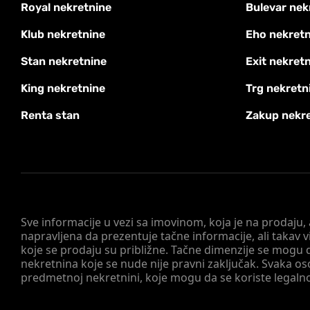
Royal nekretnine
Bulevar nek
Klub nekretnine
Eho nekretn
Stan nekretnine
Exit nekret
King nekretnine
Trg nekretn
Renta stan
Zakup nekr
Sve informacije u vezi sa imovinom, koja je na prodaju,
napravljena da prezentuje tačne informacije, ali taka
koje se prodaju su približne. Tačne dimenzije se mogu d
nekretnina koje se nude nije pravni zaključak. Svaka o
predmetnoj nekretnini, koje mogu da se koriste legaln