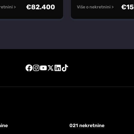
€
82.400
€
15
retnini >
Više o nekretnini >
nine
021 nekretnine