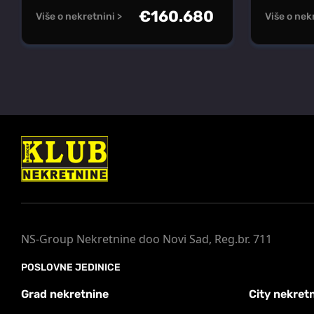
€
160.680
Više o nekretnini >
Više o nek
NS-Group Nekretnine doo Novi Sad, Reg.br. 711
POSLOVNE JEDINICE
Grad nekretnine
City nekret