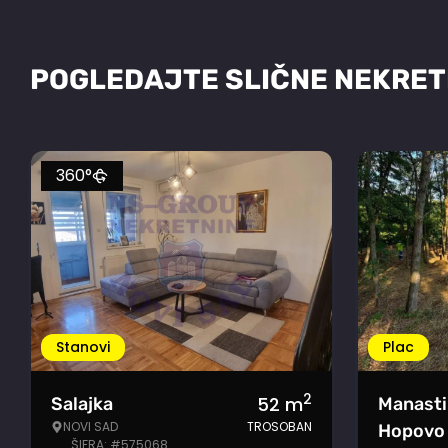
POGLEDAJTE SLIČNE NEKRET
360°
Stanovi
Plac
2
52
m
Salajka
Manasti
NOVI SAD
TROSOBAN
Hopovo
ŠIFRA: #575068