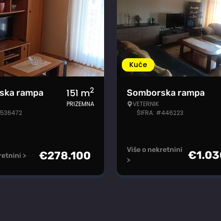
Kuće
2
151
m
ska rampa
Somborska rampa
PRIZEMNA
VETERNIK
#536472
ŠIFRA: #446223
Više o nekretnini
€
1.0
€
278.100
retnini >
>