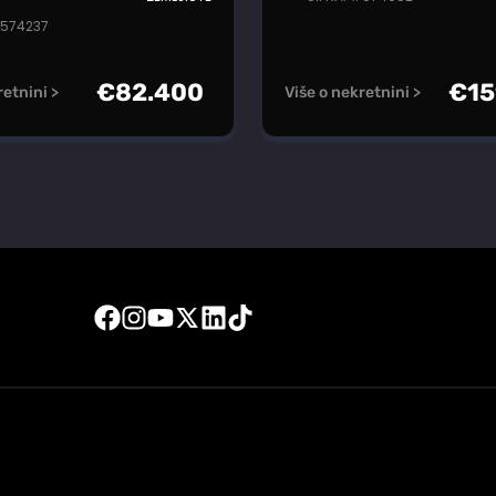
#574237
€
82.400
€
15
retnini >
Više o nekretnini >