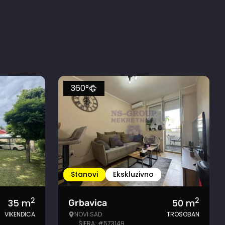
360°
Stanovi
Ekskluzivno
2
2
35
m
50
m
Grbavica
VIKENDICA
NOVI SAD
TROSOBAN
ŠIFRA: #573149