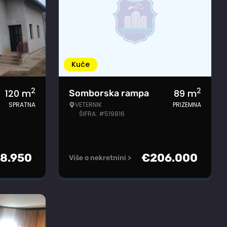
Kuće
2
2
120
m
89
m
Somborska rampa
SPRATNA
VETERNIK
PRIZEMNA
ŠIFRA: #519816
8.950
€
206.000
Više o nekretnini >