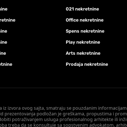
nine
021 nekretnine
retnine
Office nekretnine
ine
Spens nekretnine
nine
Play nekretnine
ine
Arts nekretnine
etnine
Prodaja nekretnine
 a iz izvora ovog sajta, smatraju se pouzdanim informacijama
v vid prezentovanja podložan je greškama, propustima i pro
obiti potraživanjem usluga profesionalnog arhitekte ili inž
soba treba da se konsultuje sa sopstvenim advokatom, arhi