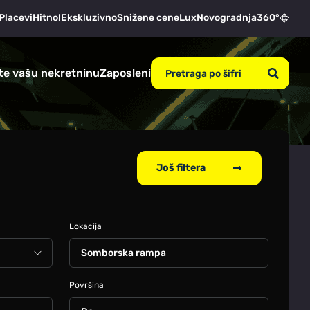
Placevi
Hitno!
Ekskluzivno
Snižene cene
Lux
Novogradnja
360°
te vašu nekretninu
Zaposleni
Još filtera
Lokacija
Somborska rampa
Površina