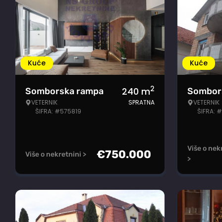
Kuće
Kuće
2
240
m
Somborska rampa
Sombor
VETERNIK
SPRATNA
VETERNIK
ŠIFRA: #575819
ŠIFRA: #
Više o nek
€
750.000
Više o nekretnini >
>