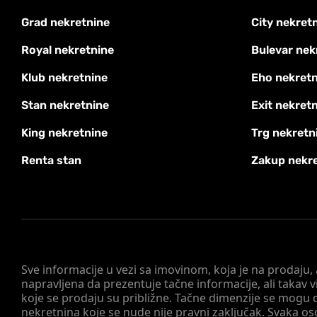
Grad nekretnine
City nekret
Royal nekretnine
Bulevar nek
Klub nekretnine
Eho nekretn
Stan nekretnine
Exit nekret
King nekretnine
Trg nekretn
Renta stan
Zakup nekr
Sve informacije u vezi sa imovinom, koja je na prodaju,
napravljena da prezentuje tačne informacije, ali taka
koje se prodaju su približne. Tačne dimenzije se mogu d
nekretnina koje se nude nije pravni zaključak. Svaka o