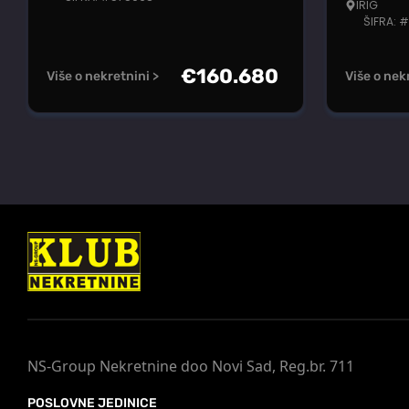
IRIG
ŠIFRA: 
€
160.680
Više o nekretnini >
Više o nek
NS-Group Nekretnine doo Novi Sad, Reg.br. 711
POSLOVNE JEDINICE