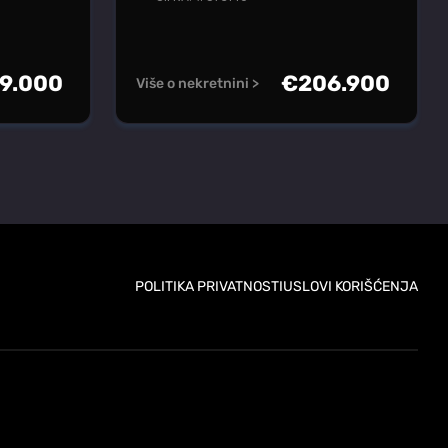
9.000
€
206.900
Više o nekretnini >
POLITIKA PRIVATNOSTI
USLOVI KORIŠĆENJA