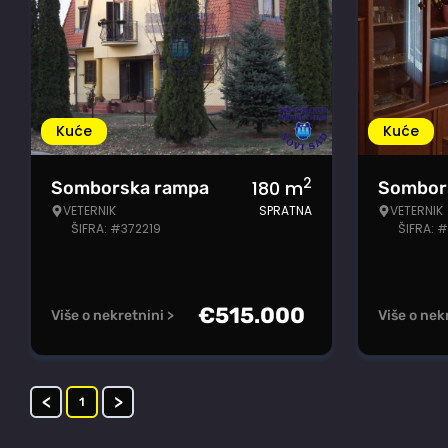
Kuće
Kuće
2
180
m
Somborska rampa
Sombor
VETERNIK
SPRATNA
VETERNIK
ŠIFRA: #372219
ŠIFRA: 
€
515.000
Više o nekretnini >
Više o nek
<
>
1