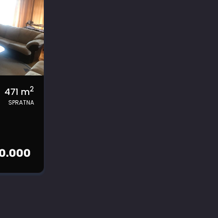
2
471
m
SPRATNA
30.000