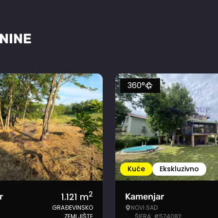
NINE
360°
Kuće
Ekskluzivno
2
1.121
m
r
Kamenjar
GRAĐEVINSKO
NOVI SAD
ZEMLJIŠTE
ŠIFRA: #574082