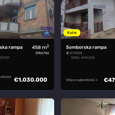
Kuće
2
458
m
ska rampa
Somborska rampa
SPRATNA
VETERNIK
373110
ŠIFRA: #452136
retnini
€
1.030.000
€
47
Više o nekretnini >