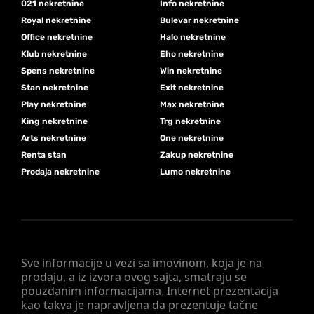
021 nekretnine
Info nekretnine
Royal nekretnine
Bulevar nekretnine
Office nekretnine
Halo nekretnine
Klub nekretnine
Eho nekretnine
Spens nekretnine
Win nekretnine
Stan nekretnine
Exit nekretnine
Play nekretnine
Max nekretnine
King nekretnine
Trg nekretnine
Arts nekretnine
One nekretnine
Renta stan
Zakup nekretnine
Prodaja nekretnine
Lumo nekretnine
Sve informacije u vezi sa imovinom, koja je na
prodaju, a iz izvora ovog sajta, smatraju se
pouzdanim informacijama. Internet prezentacija
kao takva je napravljena da prezentuje tačne