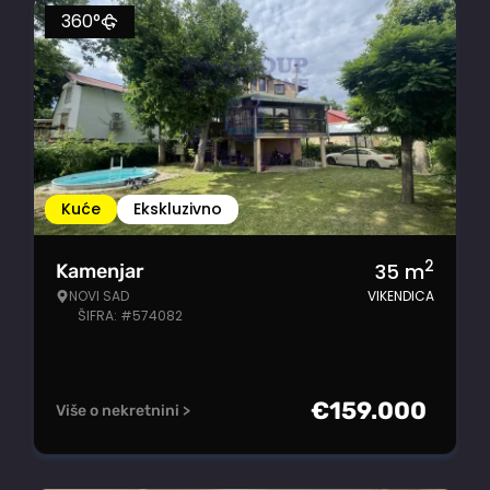
360°
Kuće
Ekskluzivno
2
35
m
Kamenjar
NOVI SAD
VIKENDICA
ŠIFRA: #574082
€
159.000
Više o nekretnini >