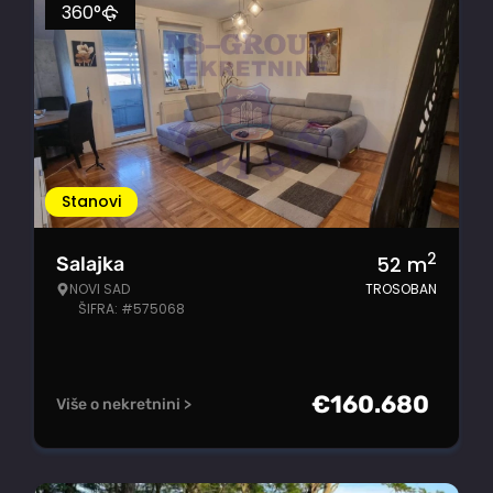
360°
Stanovi
2
52
m
Salajka
NOVI SAD
TROSOBAN
ŠIFRA: #575068
€
160.680
Više o nekretnini >