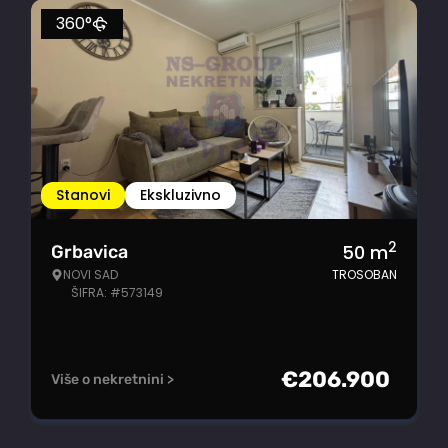
360°
Stanovi
Ekskluzivno
2
50
m
Grbavica
NOVI SAD
TROSOBAN
ŠIFRA: #573149
€
206.900
Više o nekretnini >