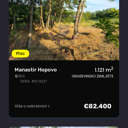
Plac
2
1.121
m
Manastir Hopovo
IRIG
GRAĐEVINSKO ZEMLJIŠTE
ŠIFRA: #574237
€
82.400
Više o nekretnini >