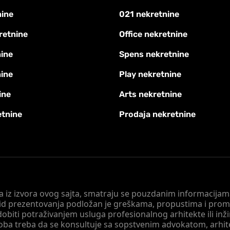
nine
021 nekretnine
retnine
Office nekretnine
ine
Spens nekretnine
nine
Play nekretnine
ine
Arts nekretnine
etnine
Prodaja nekretnine
 a iz izvora ovog sajta, smatraju se pouzdanim informacijama
v vid prezentovanja podložan je greškama, propustima i pro
obiti potraživanjem usluga profesionalnog arhitekte ili inž
soba treba da se konsultuje sa sopstvenim advokatom, arhi