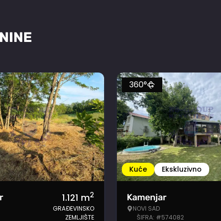
NINE
360°
Kuće
Ekskluzivno
2
1.121
m
r
Kamenjar
GRAĐEVINSKO
NOVI SAD
ZEMLJIŠTE
ŠIFRA: #574082