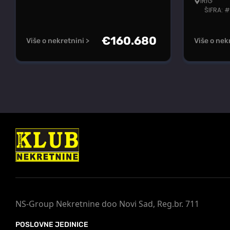
IRIG
ŠIFRA: 
€
160.680
Više o nekretnini >
Više o nek
NS-Group Nekretnine doo Novi Sad, Reg.br. 711
POSLOVNE JEDINICE