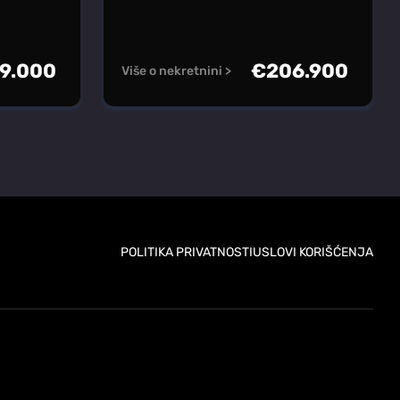
9.000
€
206.900
Više o nekretnini >
POLITIKA PRIVATNOSTI
USLOVI KORIŠĆENJA