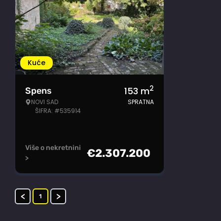
Kuće
2
153
m
Spens
NOVI SAD
SPRATNA
ŠIFRA: #535914
Više o nekretnini
€
2.307.200
>
<
>
1