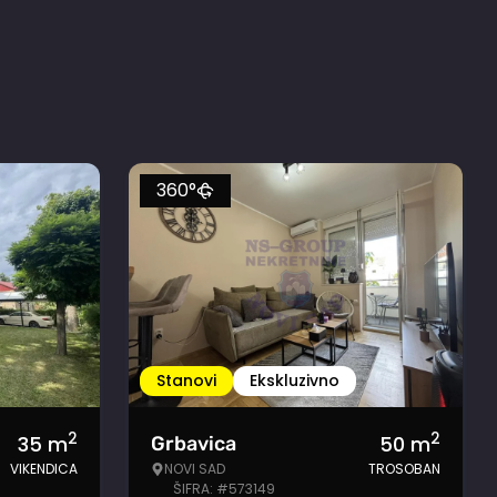
360°
Stanovi
Ekskluzivno
2
2
35
m
50
m
Grbavica
VIKENDICA
NOVI SAD
TROSOBAN
ŠIFRA: #573149