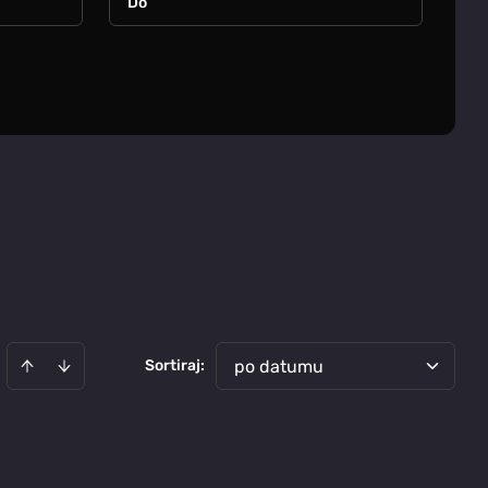
Sortiraj
:
po datumu