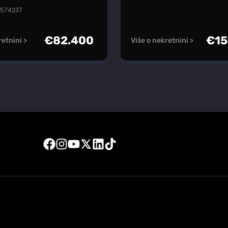
#574237
€
82.400
€
15
retnini >
Više o nekretnini >