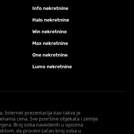
Info nekretnine
Halo nekretnine
Win nekretnine
Max nekretnine
One nekretnine
Lumo nekretnine
. Internet prezentacija kao takva je
menama cena. Sve površine objekata i zemlje
injera. Broj soba navedenih u opisima
tektom, da proceni tačan broj soba u