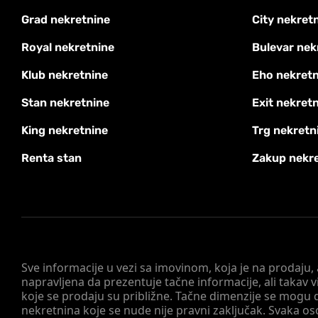
Grad nekretnine
City nekret
Royal nekretnine
Bulevar nek
Klub nekretnine
Eho nekretn
Stan nekretnine
Exit nekret
King nekretnine
Trg nekretn
Renta stan
Zakup nekr
Sve informacije u vezi sa imovinom, koja je na prodaju,
napravljena da prezentuje tačne informacije, ali taka
koje se prodaju su približne. Tačne dimenzije se mogu d
nekretnina koje se nude nije pravni zaključak. Svaka o