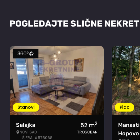
POGLEDAJTE SLIČNE NEKRET
360°
Stanovi
Plac
2
52
m
Salajka
Manasti
NOVI SAD
TROSOBAN
Hopovo
ŠIFRA: #575068