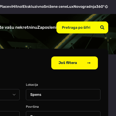
Placevi
Hitno!
Ekskluzivno
Snižene cene
Lux
Novogradnja
360°
te vašu nekretninu
Zaposleni
Još filtera
Lokacija
Spens
Površina