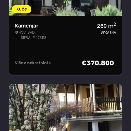
Kuće
2
260
m
Kamenjar
NOVI SAD
SPRATNA
ŠIFRA: #473118
€
370.800
Više o nekretnini >