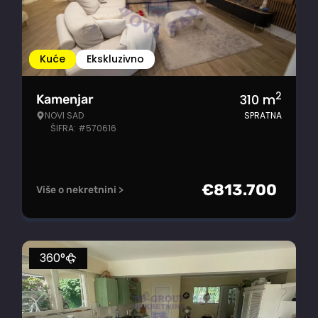
Kuće
Ekskluzivno
2
310
m
Kamenjar
NOVI SAD
SPRATNA
ŠIFRA: #570616
€
813.700
Više o nekretnini >
360°