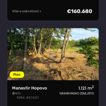
€
160.680
Više o nekretnini >
Plac
2
1.121
m
Manastir Hopovo
IRIG
GRAĐEVINSKO ZEMLJIŠTE
ŠIFRA: #574237