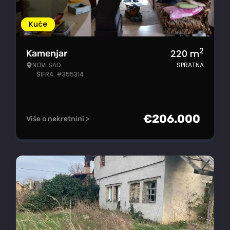
Kuće
2
220
m
Kamenjar
NOVI SAD
SPRATNA
ŠIFRA: #355314
€
206.000
Više o nekretnini >