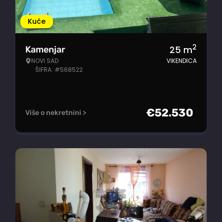
Kuće
2
25
m
Kamenjar
NOVI SAD
VIKENDICA
ŠIFRA: #568522
€
52.530
Više o nekretnini >