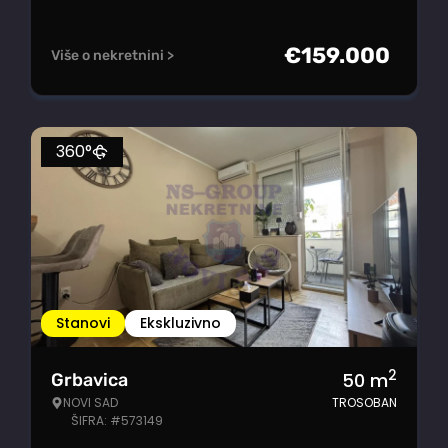
€
159.000
Više o nekretnini >
360°
Stanovi
Ekskluzivno
2
50
m
Grbavica
NOVI SAD
TROSOBAN
ŠIFRA: #573149