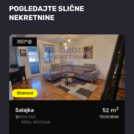
POGLEDAJTE SLIČNE
NEKRETNINE
360°
Stanovi
2
52
m
Salajka
NOVI SAD
TROSOBAN
ŠIFRA: #575068