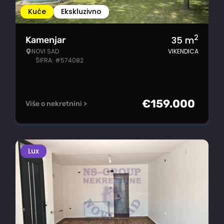
Kuće
Ekskluzivno
2
35
m
Kamenjar
NOVI SAD
VIKENDICA
ŠIFRA: #574082
€
159.000
Više o nekretnini >
Lux