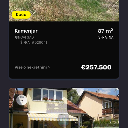
Kuće
2
87
m
Kamenjar
NOVI SAD
SPRATNA
ŠIFRA: #526041
€
257.500
Više o nekretnini >