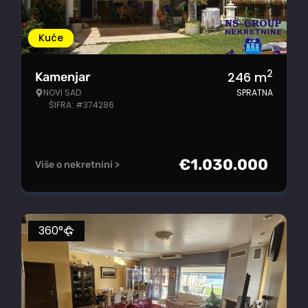
Kuće
2
246
m
Kamenjar
NOVI SAD
SPRATNA
ŠIFRA: #374286
€
1.030.000
Više o nekretnini >
360°