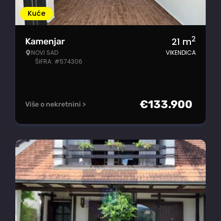
Kuće
2
21
m
Kamenjar
NOVI SAD
VIKENDICA
ŠIFRA: #574306
€
133.900
Više o nekretnini >