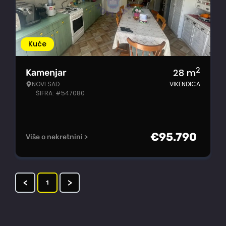
Kuće
2
28
m
Kamenjar
NOVI SAD
VIKENDICA
ŠIFRA: #547080
€
95.790
Više o nekretnini >
<
>
1