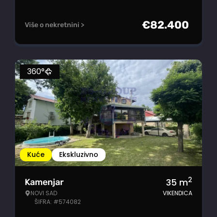
€
82.400
Više o nekretnini >
360°
Kuće
Ekskluzivno
2
35
m
Kamenjar
NOVI SAD
VIKENDICA
ŠIFRA: #574082