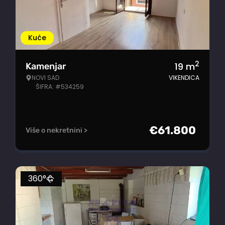
Kuće
2
19
m
Kamenjar
NOVI SAD
VIKENDICA
ŠIFRA: #534259
€
61.800
Više o nekretnini >
360°