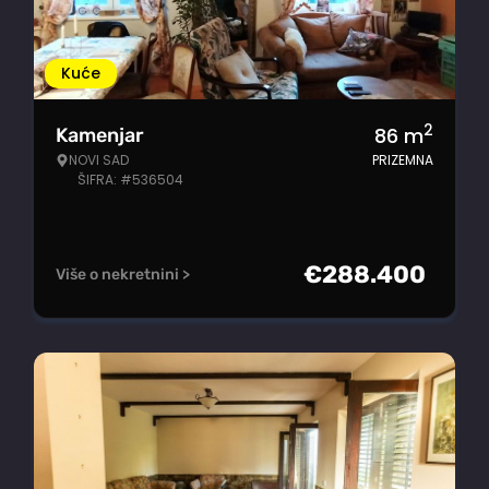
Kuće
2
86
m
Kamenjar
NOVI SAD
PRIZEMNA
ŠIFRA: #536504
€
288.400
Više o nekretnini >