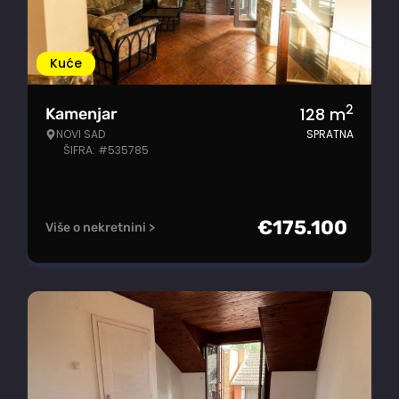
Kuće
2
128
m
Kamenjar
NOVI SAD
SPRATNA
ŠIFRA: #535785
€
175.100
Više o nekretnini >