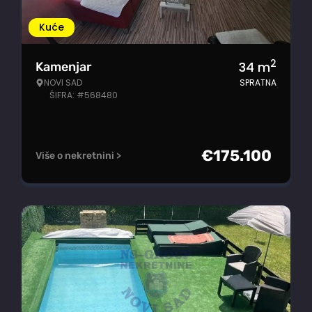
Kuće
2
34
m
Kamenjar
NOVI SAD
SPRATNA
ŠIFRA: #568480
€
175.100
Više o nekretnini >