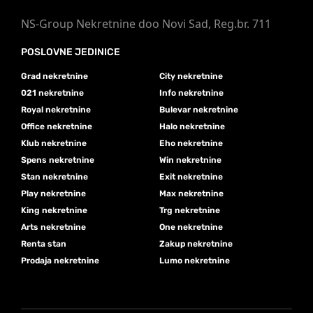
NS-Group Nekretnine doo Novi Sad, Reg.br. 711
POSLOVNE JEDINICE
Grad nekretnine
City nekretnine
021 nekretnine
Info nekretnine
Royal nekretnine
Bulevar nekretnine
Office nekretnine
Halo nekretnine
Klub nekretnine
Eho nekretnine
Spens nekretnine
Win nekretnine
Stan nekretnine
Exit nekretnine
Play nekretnine
Max nekretnine
King nekretnine
Trg nekretnine
Arts nekretnine
One nekretnine
Renta stan
Zakup nekretnine
Prodaja nekretnine
Lumo nekretnine