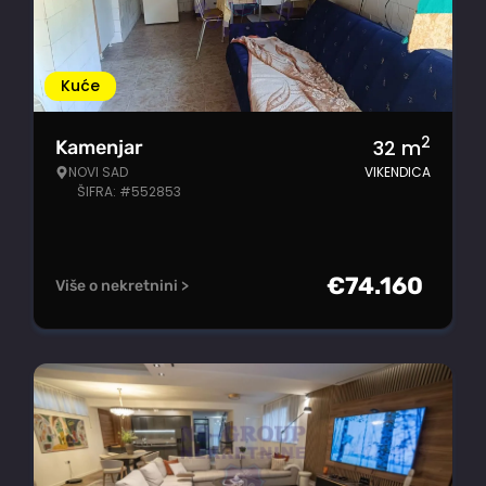
Kuće
2
32
m
Kamenjar
NOVI SAD
VIKENDICA
ŠIFRA: #552853
€
74.160
Više o nekretnini >