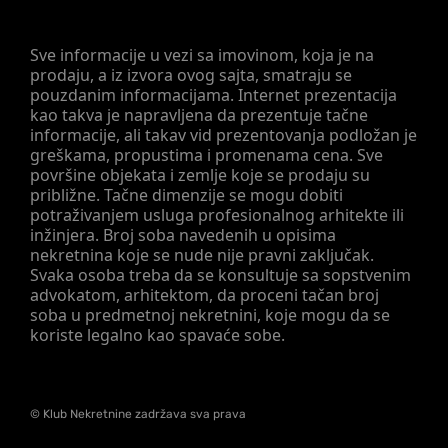
Sve informacije u vezi sa imovinom, koja je na
prodaju, a iz izvora ovog sajta, smatraju se
pouzdanim informacijama. Internet prezentacija
kao takva je napravljena da prezentuje tačne
informacije, ali takav vid prezentovanja podložan je
greškama, propustima i promenama cena. Sve
površine objekata i zemlje koje se prodaju su
približne. Tačne dimenzije se mogu dobiti
potraživanjem usluga profesionalnog arhitekte ili
inžinjera. Broj soba navedenih u opisima
nekretnina koje se nude nije pravni zaključak.
Svaka osoba treba da se konsultuje sa sopstvenim
advokatom, arhitektom, da proceni tačan broj
soba u predmetnoj nekretnini, koje mogu da se
koriste legalno kao spavaće sobe.
©
Klub Nekretnine
zadržava sva prava