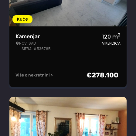
Kuće
2
120
m
Kamenjar
NOVI SAD
VIKENDICA
ŠIFRA: #536765
€
278.100
Više o nekretnini >