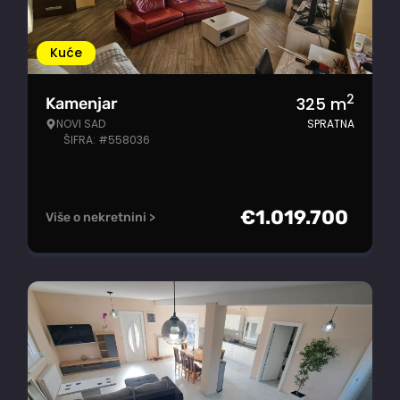
Kuće
2
325
m
Kamenjar
NOVI SAD
SPRATNA
ŠIFRA: #558036
€
1.019.700
Više o nekretnini >