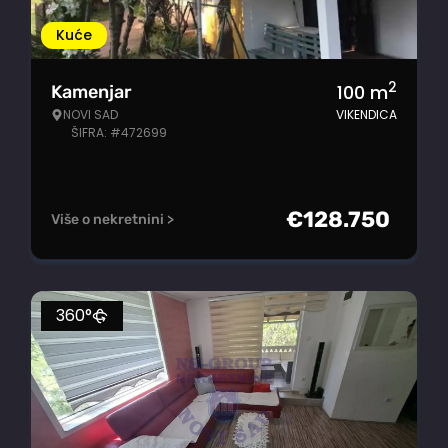
Kuće
2
100
m
Kamenjar
NOVI SAD
VIKENDICA
ŠIFRA: #472699
€
128.750
Više o nekretnini >
360°