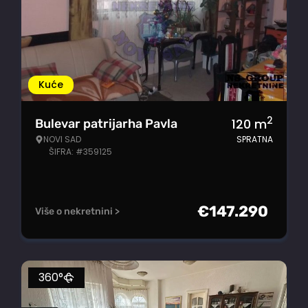
Kuće
2
120
m
Bulevar patrijarha Pavla
NOVI SAD
SPRATNA
ŠIFRA: #359125
€
147.290
Više o nekretnini >
360°