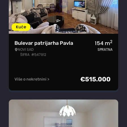
Kuće
2
154
m
Bulevar patrijarha Pavla
NOVI SAD
SPRATNA
ŠIFRA: #547912
€
515.000
Više o nekretnini >