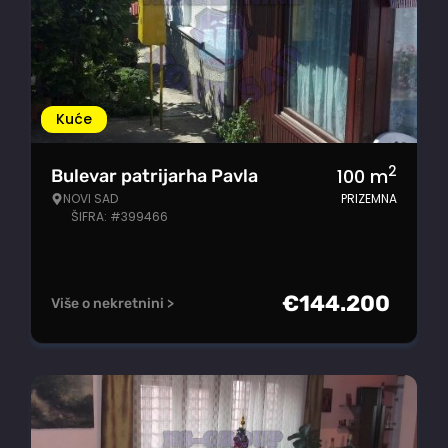
Kuće
2
100
m
Bulevar patrijarha Pavla
NOVI SAD
PRIZEMNA
ŠIFRA: #399466
€
144.200
Više o nekretnini >