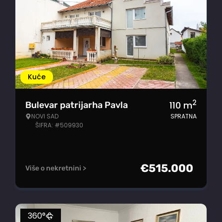
Kuće
2
110
m
Bulevar patrijarha Pavla
NOVI SAD
SPRATNA
ŠIFRA: #509930
€
515.000
Više o nekretnini >
360°