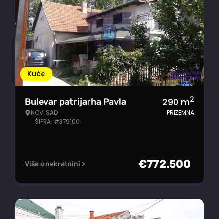
Kuće
2
290
m
Bulevar patrijarha Pavla
NOVI SAD
PRIZEMNA
ŠIFRA: #379100
€
772.500
Više o nekretnini >