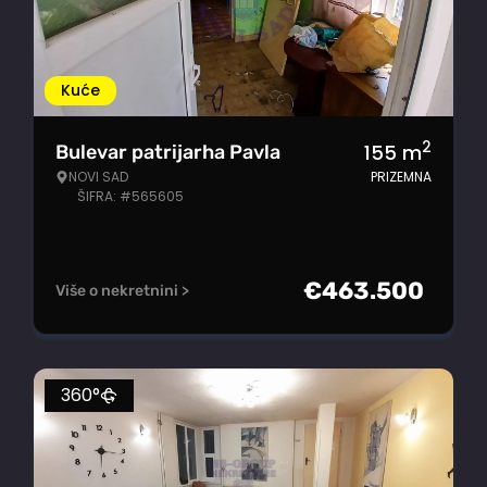
Kuće
2
155
m
Bulevar patrijarha Pavla
NOVI SAD
PRIZEMNA
ŠIFRA: #565605
€
463.500
Više o nekretnini >
360°