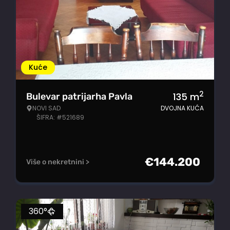
Kuće
2
135
m
Bulevar patrijarha Pavla
NOVI SAD
DVOJNA KUĆA
ŠIFRA: #521689
€
144.200
Više o nekretnini >
360°