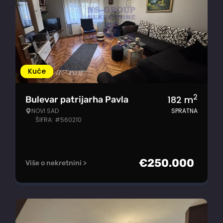
Kuće
2
182
m
Bulevar patrijarha Pavla
NOVI SAD
SPRATNA
ŠIFRA: #560210
€
250.000
Više o nekretnini >