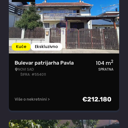
Kuće
Ekskluzivno
2
104
m
Bulevar patrijarha Pavla
NOVI SAD
SPRATNA
ŠIFRA: #554011
€
212.180
Više o nekretnini >