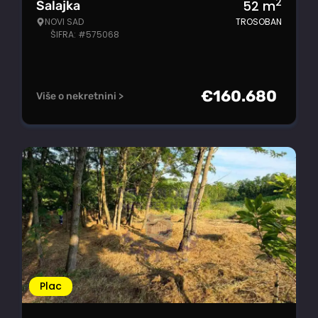
2
52
m
Salajka
NOVI SAD
TROSOBAN
ŠIFRA: #575068
€
160.680
Više o nekretnini >
Plac