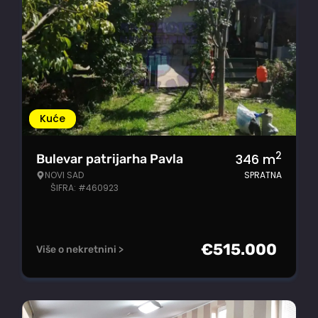
Kuće
2
346
m
Bulevar patrijarha Pavla
NOVI SAD
SPRATNA
ŠIFRA: #460923
€
515.000
Više o nekretnini >