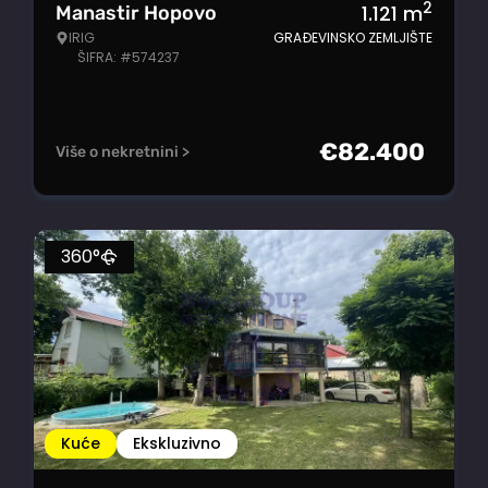
2
1.121
m
Manastir Hopovo
IRIG
GRAĐEVINSKO ZEMLJIŠTE
ŠIFRA: #574237
€
82.400
Više o nekretnini >
360°
Kuće
Ekskluzivno