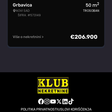
2
50
m
Grbavica
NOVI SAD
TROSOBAN
ŠIFRA: #573149
€
206.900
Više o nekretnini >
POLITIKA PRIVATNOSTI
USLOVI KORIŠĆENJA