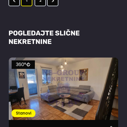
<
>
1
2
POGLEDAJTE SLIČNE
NEKRETNINE
360°
Stanovi