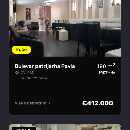
Kuće
2
190
m
Bulevar patrijarha Pavla
NOVI SAD
PRIZEMNA
ŠIFRA: #516034
€
412.000
Više o nekretnini >