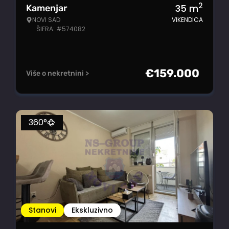
2
35
m
Kamenjar
NOVI SAD
VIKENDICA
ŠIFRA: #574082
€
159.000
Više o nekretnini >
360°
Stanovi
Ekskluzivno