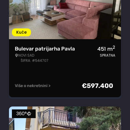
Kuće
2
451
m
Bulevar patrijarha Pavla
NOVI SAD
SPRATNA
ŠIFRA: #544707
€
597.400
Više o nekretnini >
360°