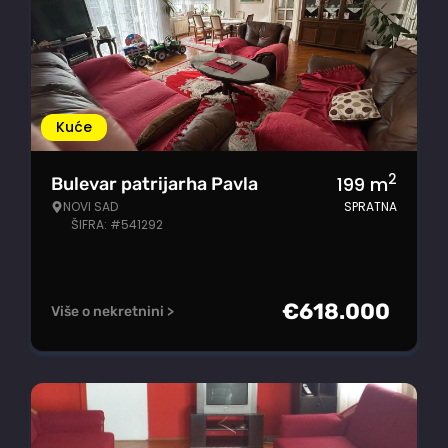
Kuće
2
199
m
Bulevar patrijarha Pavla
NOVI SAD
SPRATNA
ŠIFRA: #541292
€
618.000
Više o nekretnini >