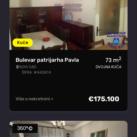
Kuće
2
73
m
Bulevar patrijarha Pavla
NOVI SAD
DVOJNA KUĆA
ŠIFRA: #442874
€
175.100
Više o nekretnini >
360°