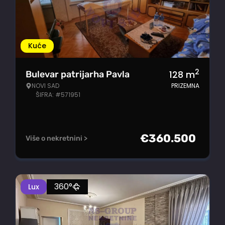
Kuće
2
128
m
Bulevar patrijarha Pavla
NOVI SAD
PRIZEMNA
ŠIFRA: #571951
€
360.500
Više o nekretnini >
360°
Lux