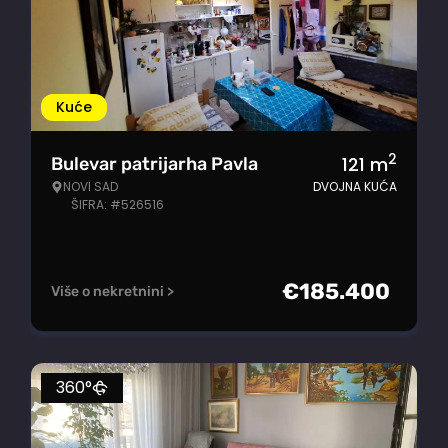
Kuće
2
121
m
Bulevar patrijarha Pavla
NOVI SAD
DVOJNA KUĆA
ŠIFRA: #526516
€
185.400
Više o nekretnini >
360°