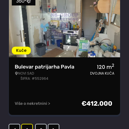
360°
Kuće
2
120
m
Bulevar patrijarha Pavla
NOVI SAD
DVOJNA KUĆA
ŠIFRA: #552964
€
412.000
Više o nekretnini >