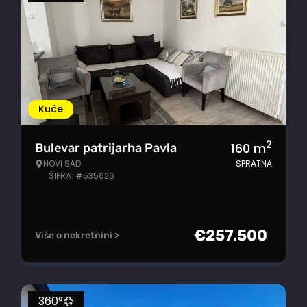
Kuće
2
160
m
Bulevar patrijarha Pavla
NOVI SAD
SPRATNA
ŠIFRA: #535626
€
257.500
Više o nekretnini >
360°