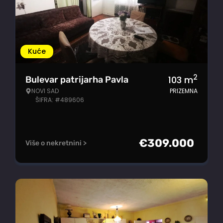
Kuće
2
103
m
Bulevar patrijarha Pavla
NOVI SAD
PRIZEMNA
ŠIFRA: #489606
€
309.000
Više o nekretnini >