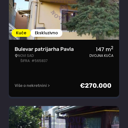
Kuće
Ekskluzivno
2
147
m
Bulevar patrijarha Pavla
NOVI SAD
DVOJNA KUĆA
ŠIFRA: #565837
€
270.000
Više o nekretnini >