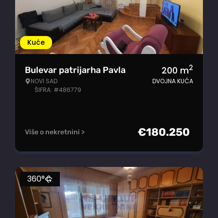
Kuće
2
200
m
Bulevar patrijarha Pavla
NOVI SAD
DVOJNA KUĆA
ŠIFRA: #486779
€
180.250
Više o nekretnini >
360°