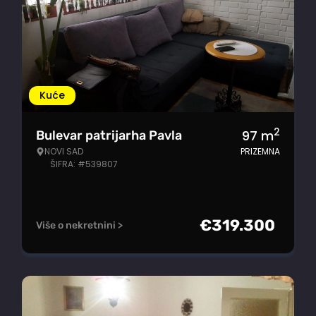
Kuće
2
97
m
Bulevar patrijarha Pavla
NOVI SAD
PRIZEMNA
ŠIFRA: #539807
€
319.300
Više o nekretnini >