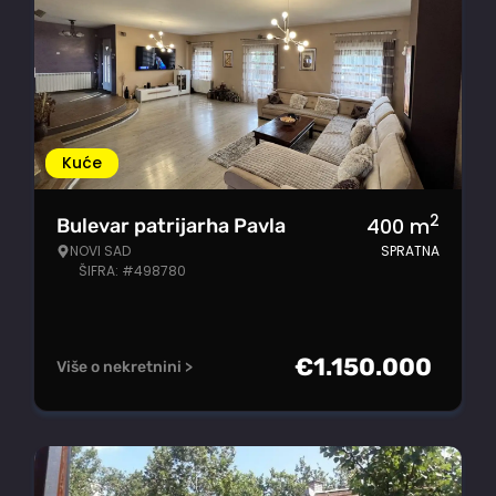
Kuće
2
400
m
Bulevar patrijarha Pavla
NOVI SAD
SPRATNA
ŠIFRA: #498780
€
1.150.000
Više o nekretnini >