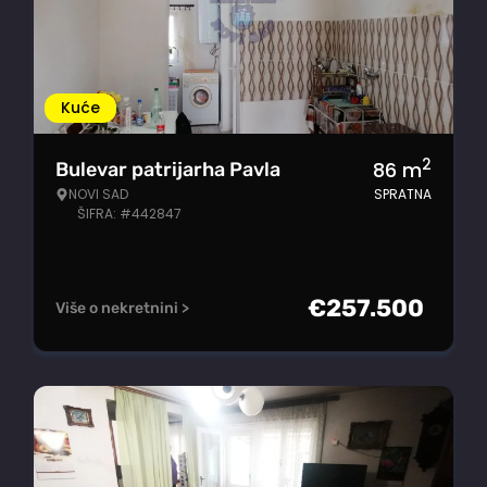
Kuće
2
86
m
Bulevar patrijarha Pavla
NOVI SAD
SPRATNA
ŠIFRA: #442847
€
257.500
Više o nekretnini >